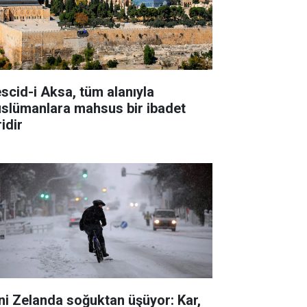
scid-i Aksa, tüm alanıyla
slümanlara mahsus bir ibadet
idir
ni Zelanda soğuktan üşüyor: Kar,