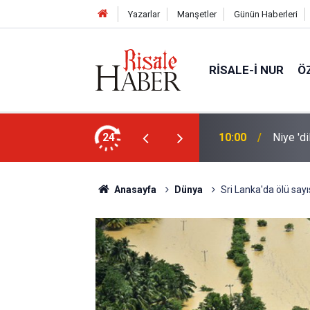
Yazarlar
Manşetler
Günün Haberleri
RISALE-I NUR
Ö
nleştiren, Zübeyir Gündüzalp yöntemi
24
10:00
Niye 'd
Anasayfa
Dünya
Sri Lanka'da ölü sayı