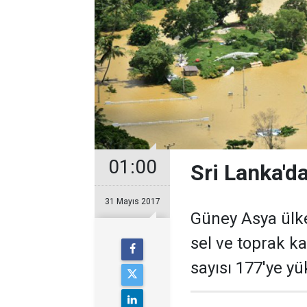
01:00
Sri Lanka'da
31 Mayıs 2017
Güney Asya ülk
sel ve toprak k
sayısı 177'ye yü