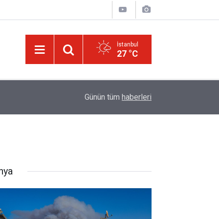
İstanbul
27 °C
09:45
Okullarında yapay zeka ile kopyaya karşı sözlü s
Günün tüm
haberleri
nya