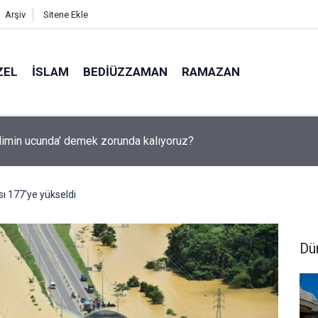
Arşiv
Sitene Ekle
ZEL
İSLAM
BEDIÜZZAMAN
RAMAZAN
ilimin ucunda' demek zorunda kalıyoruz?
sı 177'ye yükseldi
Dü