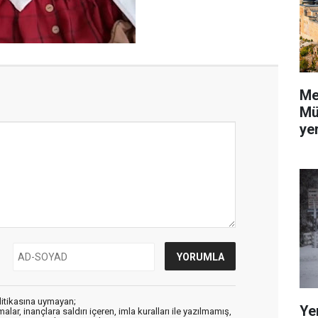
Me
Mü
yer
litikasına uymayan;
Ye
alar, inançlara saldırı içeren, imla kuralları ile yazılmamış,