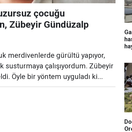
huzursuz çocuğu
en, Zübeyir Gündüzalp
Ga
ha
ha
uk merdivenlerde gürültü yapıyor,
k susturmaya çalışıyordum. Zübeyir
di. Öyle bir yöntem uyguladı ki...
Do
Or