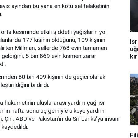
ayıs ayından bu yana en kötü sel felaketinin
.
orta kesiminde etkili şiddetli yağışların yol
elanlarda 177 kişinin öldüğünü, 109 kişinin
isr
irten Millman, sellerde 768 evin tamamen
uğ
 geldiğini, 5 bin 869 evin kısmen zarar
kır
di.
erinden 80 bin 409 kişinin de geçici olarak
ştirildiğini bildirdi.
a hükümetinin uluslararası yardım çağrısı
n'ın hafta sonu üç gemiyle ülkeye yardım
, Çin, ABD ve Pakistan'ın da Sri Lanka'ya insani
kaydedildi.
Fi