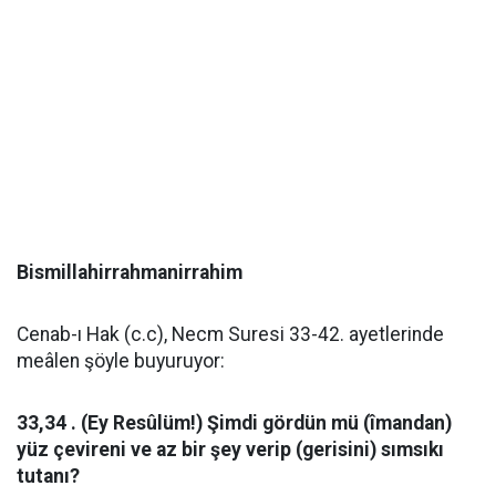
Bismillahirrahmanirrahim
Cenab-ı Hak (c.c), Necm Suresi 33-42. ayetlerinde
meâlen şöyle buyuruyor:
33,34 . (Ey Resûlüm!) Şimdi gördün mü (îmandan)
yüz çevireni ve az bir şey verip (gerisini) sımsıkı
tutanı?