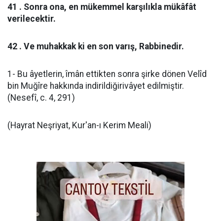
41 . Sonra ona, en mükemmel karşılıkla mükâfât
verilecektir.
42 . Ve muhakkak ki en son varış, Rabbinedir.
1- Bu âyetlerin, îmân ettikten sonra şirke dönen Velîd
bin Muğîre hakkında indirildiğirivâyet edilmiştir.
(Nesefî, c. 4, 291)
(Hayrat Neşriyat, Kur'an-ı Kerim Meali)