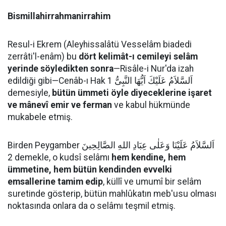
Bismillahirrahmanirrahim
Resul-i Ekrem (Aleyhissalâtü Vesselâm biadedi
zerrâti'l-enâm) bu
dört kelimât-ı cemileyi selâm
yerinde söyledikten sonra
—Risâle-i Nur'da izah
edildiği gibi—Cenâb-ı Hak اَلسَّلاَمُ عَلَيْكَ اَيُّهَا النَّبِىُّ 1
demesiyle,
bütün ümmeti öyle diyeceklerine işaret
ve mânevî emir ve ferman
ve kabul hükmünde
mukabele etmiş.
Birden Peygamber اَلسَّلاَمُ عَلَيْنَا وَعَلٰى عِبَادِ اللهِ الصَّالِحِينَ
2 demekle, o kudsî selâmı
hem kendine, hem
ümmetine, hem bütün kendinden evvelki
emsallerine tamim edip
, küllî ve umumî bir selâm
suretinde gösterip, bütün mahlûkatın meb'usu olması
noktasında onlara da o selâmı teşmil etmiş.