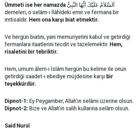
Ümmeti ise her namazda
اَلسَّلاَمُ عَلَيْكَ اَيُّهَا النَّبِىُّ
demeleri, o selâm-ı İlâhîdeki emir ve fermana bir
imtisaldir.
Hem ona karşı biat etmektir.
Ve hergün biatını, yani memuriyetini kabul ve getirdiği
fermanlara itaatlerini tecdit ve tazelemektir.
Hem,
risaletini bir tebriktir.
Hem, umum âlem-i İslâm hergün bu kelime ile onun
getirdiği saadet-i ebediye müjdesine karşı
bir
teşekkürdür.
Dipnot-1:
Ey Peygamber, Allah'ın selâmı üzerine olsun.
Dipnot-2:
Bize ve Allah'ın salih kullarına selâm olsun.
Said Nursî