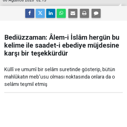
06 Ağustos 2026
02:15
Bediüzzaman: Âlem-i İslâm hergün bu
kelime ile saadet-i ebediye müjdesine
karşı bir teşekkürdür
Küllî ve umumî bir selâm suretinde gösterip, bütün
mahlûkatın meb'usu olması noktasında onlara da o
selâmı teşmil etmiş