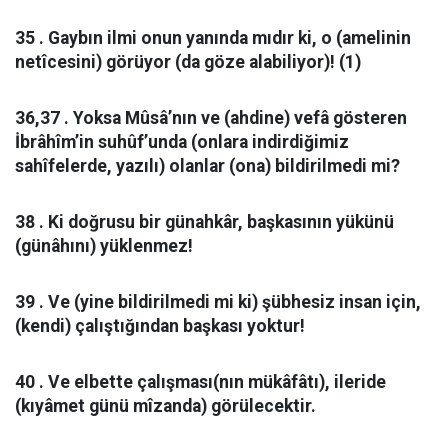
35 . Gaybın ilmi onun yanında mıdır ki, o (amelinin
netîcesini) görüyor (da göze alabiliyor)! (1)
36,37 . Yoksa Mûsâ’nın ve (ahdine) vefâ gösteren
İbrâhîm’in suhûf’unda (onlara indirdiğimiz
sahîfelerde, yazılı) olanlar (ona) bildirilmedi mi?
38 . Ki doğrusu bir günahkâr, başkasının yükünü
(günâhını) yüklenmez!
39 . Ve (yine bildirilmedi mi ki) şübhesiz insan için,
(kendi) çalıştığından başkası yoktur!
40 . Ve elbette çalışması(nın mükâfâtı), ileride
(kıyâmet günü mîzanda) görülecektir.