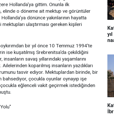
re Hollanda'ya gittim. Onunla ilk
elinde o döneme ait mektup ve görüntüler
 Hollanda'ya dönünce yakınlarının hayatta
eri mektupları ulaştırması gereken kişileri
Kat
yı
na
 soykırımdan bir yıl önce 10 Temmuz 1994'te
rin ise kuşatılmış Srebrenitsa'da çekildiğini
r, insanların savaş yıllarındaki yaşamlarını
 Ailelerinden koparılmış insanların yazdıkları
rumunu tasvir ediyor. Mektuplardan birinde, bir
an bahsediyor, çocukla oyunlar oynayıp işe
 çocukla eğlenceli vakit geçirmek istediğinden
nuştu.
Ka
 Yolu"
İb