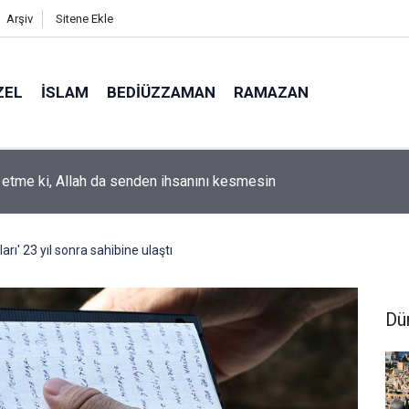
Arşiv
Sitene Ekle
ZEL
İSLAM
BEDIÜZZAMAN
RAMAZAN
k etme ki, Allah da senden ihsanını kesmesin
rı' 23 yıl sonra sahibine ulaştı
Dü