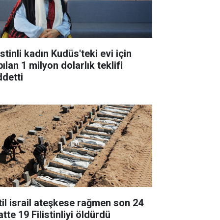
istinli kadın Kudüs'teki evi için
ılan 1 milyon dolarlık teklifi
ddetti
til israil ateşkese rağmen son 24
tte 19 Filistinliyi öldürdü