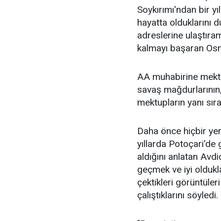
Soykırımı'ndan bir yı
hayatta olduklarını 
adreslerine ulaştıra
kalmayı başaran Osma
AA muhabirine mektupl
savaş mağdurlarının,
mektupların yanı sıra
Daha önce hiçbir ye
yıllarda Potoçari'de
aldığını anlatan Avdic
geçmek ve iyi oldukl
çektikleri görüntüler
çalıştıklarını söyledi.