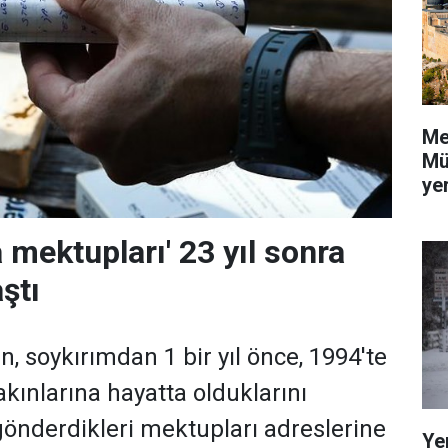
Me
Mü
yer
 mektupları' 23 yıl sonra
ştı
ın, soykırımdan 1 bir yıl önce, 1994'te
akınlarına hayatta olduklarını
önderdikleri mektupları adreslerine
Ye