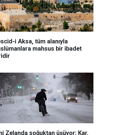
scid-i Aksa, tüm alanıyla
slümanlara mahsus bir ibadet
idir
ni Zelanda soğuktan üşüyor: Kar,