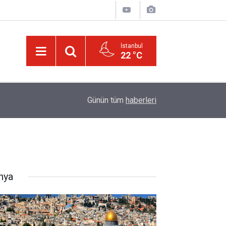
İstanbul
22 °C
01:15
Bildirilmedi mi ki insan için, kendi çalıştığından
Günün tüm
haberleri
nya