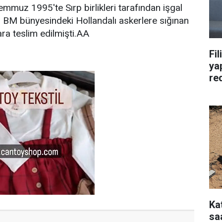
emmuz 1995'te Sırp birlikleri tarafından işgal
 BM bünyesindeki Hollandalı askerlere sığınan
lara teslim edilmişti.AA
Fil
yap
re
Ka
saa