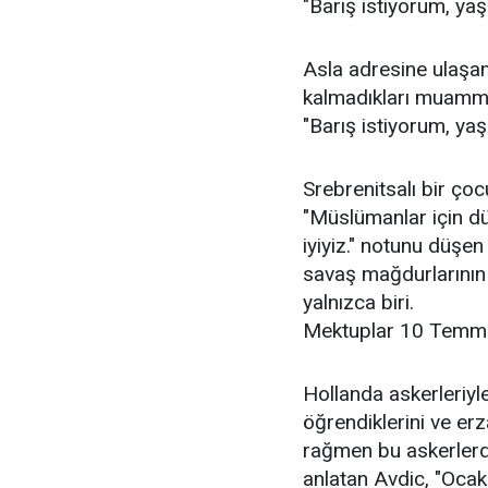
"Barış istiyorum, ya
Asla adresine ulaşam
kalmadıkları muamma
"Barış istiyorum, yaş
Srebrenitsalı bir çoc
"Müslümanlar için dü
iyiyiz." notunu düşen
savaş mağdurlarının 
yalnızca biri.
Mektuplar 10 Temmu
Hollanda askerleriyle
öğrendiklerini ve erz
rağmen bu askerlerden
anlatan Avdic, "Ocak