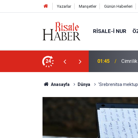
Yazarlar
Manşetler
Günün Haberleri
RISALE-I NUR
Ö
ün bu kelime ile saadet-i ebediye müjdesine
24
01:45
Cimrili
Anasayfa
Dünya
'Srebrenitsa mektupla