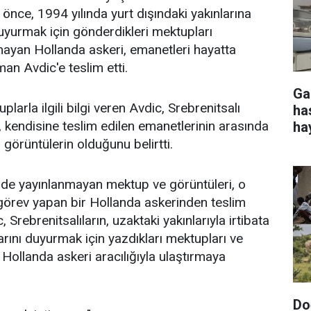
l önce, 1994 yılında yurt dışındaki yakınlarına
duyurmak için gönderdikleri mektupları
mayan Hollanda askeri, emanetleri hayatta
n Avdic'e teslim etti.
Ga
arla ilgili bilgi veren Avdic, Srebrenitsalı
ha
 kendisine teslim edilen emanetlerinin arasında
ha
 görüntülerin olduğunu belirtti.
rde yayınlanmayan mektup ve görüntüleri, o
 görev yapan bir Hollanda askerinden teslim
, Srebrenitsalıların, uzaktaki yakınlarıyla irtibata
arını duyurmak için yazdıkları mektupları ve
i Hollanda askeri aracılığıyla ulaştırmaya
Do