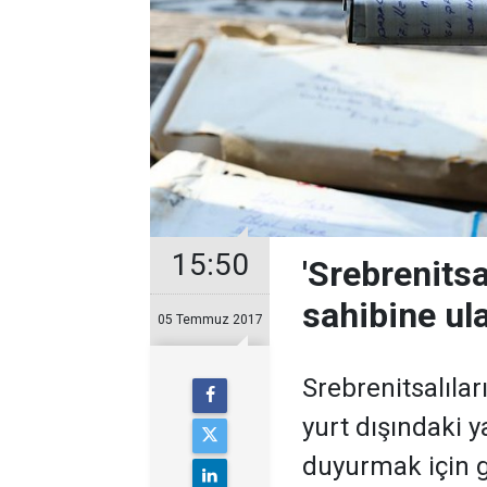
15:50
'Srebrenitsa
sahibine ula
05 Temmuz 2017
Srebrenitsalılar
yurt dışındaki y
duyurmak için g