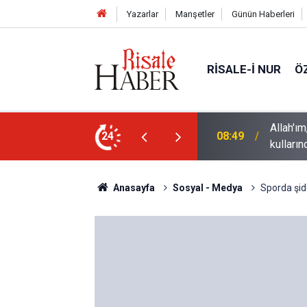
Yazarlar
Manşetler
Günün Haberleri
RISALE-I NUR
Ö
ebi değil, hamd ve tesbih vesilesi yapan
Bediüzz
24
02:15
ve vicda
Anasayfa
Sosyal - Medya
Sporda şid