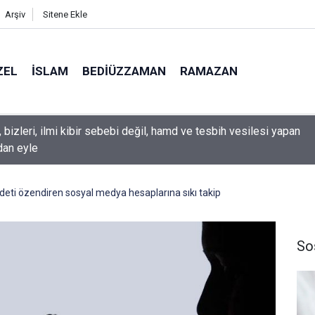
Arşiv
Sitene Ekle
ZEL
İSLAM
BEDIÜZZAMAN
RAMAZAN
aman: Dünyasının tamamen mahvolmasını düşünmesi, insanın ru
nını yandırıyor
deti özendiren sosyal medya hesaplarına sıkı takip
So