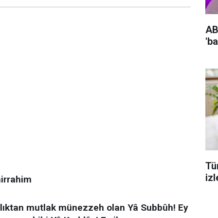
AB
'b
Tü
izl
irrahim
nlıktan mutlak münezzeh olan Yâ Subbûh! Ey