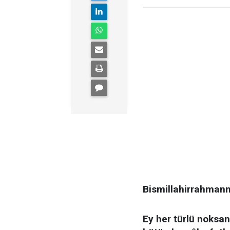
Bismillahirrahmann
Ey her türlü noksa