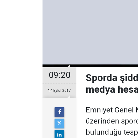
09:20
Sporda şidd
medya hesap
14 Eylül 2017
Emniyet Genel 
üzerinden spord
bulunduğu tespi