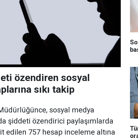
So
ba
eti özendiren sosyal
larına sıkı takip
Müdürlüğünce, sosyal medya
a şiddeti özendirici paylaşımlarda
Tü
t edilen 757 hesap inceleme altına
or