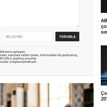
AB
ço
sı
litikasına uymayan;
alar, inançlara saldırı içeren, imla kuralları ile yazılmamış,
ARFLERLE yazılmış yorumlar
muzlar onaylanmamaktadır.
Ço
20