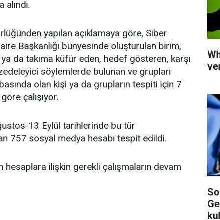
 alındı.
lüğünden yapılan açıklamaya göre, Siber
ire Başkanlığı bünyesinde oluşturulan birim,
Wh
ya da takıma küfür eden, hedef gösteren, karşı
ve
 zedeleyici söylemlerde bulunan ve grupları
sında olan kişi ya da grupların tespiti için 7
göre çalışıyor.
stos-13 Eylül tarihlerinde bu tür
n 757 sosyal medya hesabı tespit edildi.
n hesaplara ilişkin gerekli çalışmaların devam
So
Ge
ku