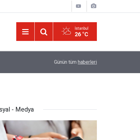
İstanbul
26 °C
hunu
01:45
Paçalarını yerde sürünmeyecek şekilde yukarıda
Günün tüm
haberleri
syal - Medya