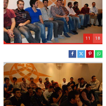
11
18