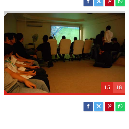
15
18