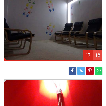
17
18