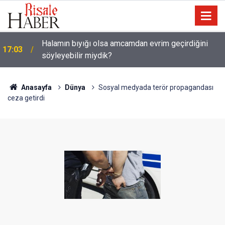
Halamın bıyığı olsa amcamdan evrim geçirdiğini
17:03
söyleyebilir miydik?
Güneş Tutulması 12 Ağustos'ta: Türkiye'den
16:05
görülecek mi?
Anasayfa
Dünya
Sosyal medyada terör propagandası
ceza getirdi