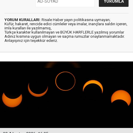
YORUM KURALLARI:
Risale Haber yayın politikasına uymayan;
Küfür, hakaret, rencide edici cümleler veya imalar, inançlara saldırı içeren,
imla kuralları ile yazılmamış,
Türkçe karakter kullanılmayan ve BÜYÜK HARFLERLE yazılmış yorumlar
Adınız kısmına uygun olmayan ve saçma rumuzlar onaylanmamaktadır.
Anlayışınız için teşekkür ederiz.