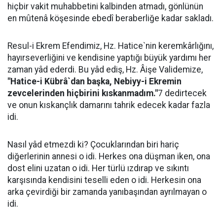
hiçbir vakit muhabbetini kalbinden atmadı, gönlünün
en mûtenâ köşesinde ebedî beraberliğe kadar sakladı.
Resul-i Ekrem Efendimiz, Hz. Hatice`nin keremkârlığını,
hayırseverliğini ve kendisine yaptığı büyük yardımı her
zaman yâd ederdi. Bu yâd ediş, Hz. Âişe Validemize,
"Hatice-i Kübrâ`dan başka, Nebiyy-i Ekremin
zevcelerinden hiçbirini kıskanmadım."
7 dedirtecek
ve onun kıskançlık damarını tahrik edecek kadar fazla
idi.
Nasıl yâd etmezdi ki? Çocuklarından biri hariç
diğerlerinin annesi o idi. Herkes ona düşman iken, ona
dost elini uzatan o idi. Her türlü ızdırap ve sıkıntı
karşısında kendisini teselli eden o idi. Herkesin ona
arka çevirdiği bir zamanda yanıbaşından ayrılmayan o
idi.