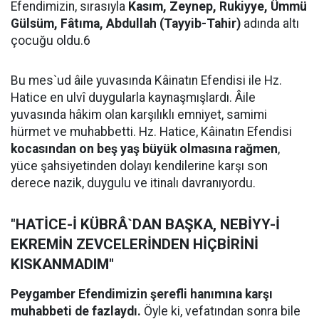
Efendimizin, sırasıyla
Kasım, Zeynep, Rukiyye, Ümmü
Gülsüm, Fâtıma, Abdullah (Tayyib-Tahir)
adında altı
çocuğu oldu.6
Bu mes`ud âile yuvasında Kâinatın Efendisi ile Hz.
Hatice en ulvî duygularla kaynaşmışlardı. Âile
yuvasında hâkim olan karşılıklı emniyet, samimi
hürmet ve muhabbetti. Hz. Hatice, Kâinatın Efendisi
kocasından on beş yaş büyük olmasına rağmen
,
yüce şahsiyetinden dolayı kendilerine karşı son
derece nazik, duygulu ve itinalı davranıyordu.
"HATİCE-İ KÜBRÂ`DAN BAŞKA, NEBİYY-İ
EKREMİN ZEVCELERİNDEN HİÇBİRİNİ
KISKANMADIM"
Peygamber Efendimizin şerefli hanımına karşı
muhabbeti de fazlaydı.
Öyle ki, vefatından sonra bile