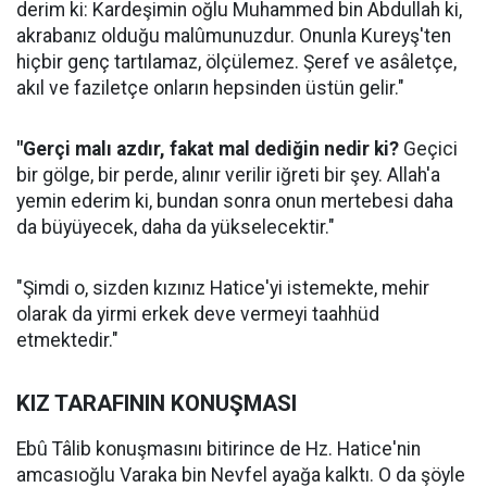
derim ki: Kardeşimin oğlu Muhammed bin Abdullah ki,
akrabanız olduğu malûmunuzdur. Onunla Kureyş'ten
hiçbir genç tartılamaz, ölçülemez. Şeref ve asâletçe,
akıl ve faziletçe onların hepsinden üstün gelir."
"Gerçi malı azdır, fakat mal dediğin nedir ki?
Geçici
bir gölge, bir perde, alınır verilir iğreti bir şey. Allah'a
yemin ederim ki, bundan sonra onun mertebesi daha
da büyüyecek, daha da yükselecektir."
"Şimdi o, sizden kızınız Hatice'yi istemekte, mehir
olarak da yirmi erkek deve vermeyi taahhüd
etmektedir."
KIZ TARAFININ KONUŞMASI
Ebû Tâlib konuşmasını bitirince de Hz. Hatice'nin
amcasıoğlu Varaka bin Nevfel ayağa kalktı. O da şöyle