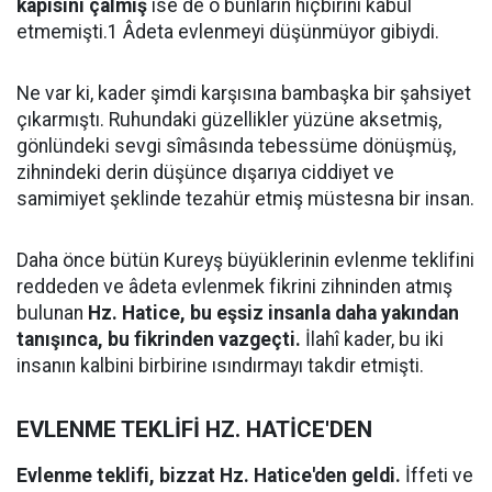
kapısını çalmış
ise de o bunların hiçbirini kabul
etmemişti.1 Âdeta evlenmeyi düşünmüyor gibiydi.
Ne var ki, kader şimdi karşısına bambaşka bir şahsiyet
çıkarmıştı. Ruhundaki güzellikler yüzüne aksetmiş,
gönlündeki sevgi sîmâsında tebessüme dönüşmüş,
zihnindeki derin düşünce dışarıya ciddiyet ve
samimiyet şeklinde tezahür etmiş müstesna bir insan.
Daha önce bütün Kureyş büyüklerinin evlenme teklifini
reddeden ve âdeta evlenmek fikrini zihninden atmış
bulunan
Hz. Hatice, bu eşsiz insanla daha yakından
tanışınca, bu fikrinden vazgeçti.
İlahî kader, bu iki
insanın kalbini birbirine ısındırmayı takdir etmişti.
EVLENME TEKLİFİ HZ. HATİCE'DEN
Evlenme teklifi, bizzat Hz. Hatice'den geldi.
İffeti ve