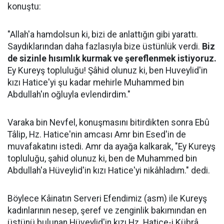
konuştu:
"Allah'a hamdolsun ki, bizi de anlattığın gibi yarattı.
Saydıklarından daha fazlasıyla bize üstünlük verdi.
Biz
de sizinle hısımlık kurmak ve şereflenmek istiyoruz.
Ey Kureyş topluluğu! Şâhid olunuz ki, ben Huveylid'in
kızı Hatice'yi şu kadar mehirle Muhammed bin
Abdullah'ın oğluyla evlendirdim."
Varaka bin Nevfel, konuşmasını bitirdikten sonra Ebû
Tâlip, Hz. Hatice'nin amcası Amr bin Esed'in de
muvafakatını istedi. Amr da ayağa kalkarak, "Ey Kureyş
topluluğu, şahid olunuz ki, ben de Muhammed bin
Abdullah'a Hüveylid'in kızı Hatice'yi nikâhladım." dedi.
Böylece Kâinatın Serveri Efendimiz (asm) ile Kureyş
kadınlarının nesep, şeref ve zenginlik bakımından en
üstünü bulunan Hüveylid'in kızı Hz. Hatice-i Kübrâ