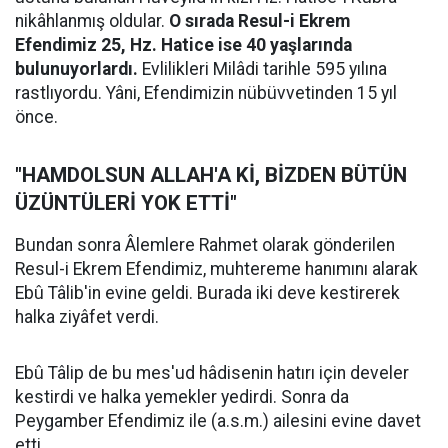
nikâhlanmış oldular.
O sırada Resul-i Ekrem
Efendimiz 25, Hz. Hatice ise 40 yaşlarında
bulunuyorlardı.
Evlilikleri Milâdi tarihle 595 yılına
rastlıyordu. Yâni, Efendimizin nübüvvetinden 15 yıl
önce.
"HAMDOLSUN ALLAH'A Kİ, BİZDEN BÜTÜN
ÜZÜNTÜLERİ YOK ETTİ"
Bundan sonra Âlemlere Rahmet olarak gönderilen
Resul-i Ekrem Efendimiz, muhtereme hanımını alarak
Ebû Tâlib'in evine geldi. Burada iki deve kestirerek
halka ziyâfet verdi.
Ebû Tâlip de bu mes'ud hâdisenin hatırı için develer
kestirdi ve halka yemekler yedirdi. Sonra da
Peygamber Efendimiz ile (a.s.m.) ailesini evine davet
etti.