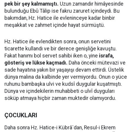
pek bir şey kalmamıştı.
Uzun zamandır himâyesinde
bulunduğu Ebû Tâlip ise fakru zaruret içindeydi. Bu
bakımdan, Hz. Hatice ile evleninceye kadar binbir
meşakkat ve zahmet içinde hayat sürmüştü.
Hz. Hatice ile evlendikten sonra, onun servetini
ticarette kullandı ve bir derece genişliğe kavuştu.
Fakat hanımı bol servet sahibi iken o, yine
israfa,
gösteriş ve lükse kaçmadı.
Daha önceki mütevazi ve
sade hayatına yakın bir yaşayışı devam ettirdi. Üstelik
dünya malına da kalbinde yer vermiyordu. Onun o yüce
ruhunu bambaşka ulvi ve kudsî duygular kuşatmıştı.
Dünya ve içindekilerin muhabbeti o ulvî duyguları
söküp atmaya hiçbir zaman muktedir olamıyordu.
ÇOCUKLARI
Daha sonra Hz. Hatice-i Kübrâ`dan, Resul-i Ekrem