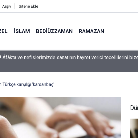
Arşiv
Sitene Ekle
ZEL
İSLAM
BEDIÜZZAMAN
RAMAZAN
man: Kelimeler, herbir zerre-i havaînin kulağına girip dilinden çık
aşırmıyor
 Türkçe karşılığı 'karsanbaç'
Dü