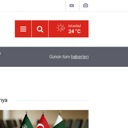
İstanbul
24 °C
tığı
01:45
Müslümanlardan dilinizi çekin, onlardan biri öl
Günün tüm
haberleri
nya