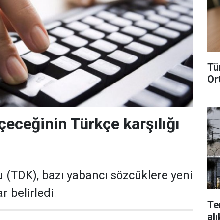
Tü
Or
çeceğinin Türkçe karşılığı
 (TDK), bazı yabancı sözcüklere yeni
r belirledi.
Te
alı