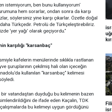
Ben istemiyorum, ben bunu kullanıyorum'
l Kurumuna hem sorarlar, ondan sonra da karşı
lar, söylersiniz yine karşı çıkarlar. Özetle doğal
 daha Türkçedir. Petrolü de Türkçeleştirebiliriz.
isr
zde 'yer yağı' olarak geçiyordu."
uğ
kır
in karşılığı "karsanbaç"
smiyle kafelerin menülerinde sıklıkla rastlanan
e şuruplarının çekilmiş hali olan içeceğin
Anadolu'da kullanılan "karsanbaç" kelimesi
söyledi.
e bir vatandaştan duyduğu bu kelimenin bazen
isimlendirildiğini de ifade eden Kaçalin, TDK
Fi
ı çalışmalarda bu kelimeyi uygun gördüğünü
isr