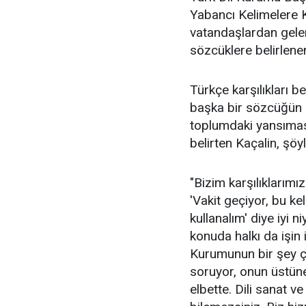
Yabancı Kelimelere K
vatandaşlardan gelen
sözcüklere belirlenen
Türkçe karşılıkları bel
başka bir sözcüğün a
toplumdaki yansıması
belirten Kaçalin, şöy
"Bizim karşılıklarımız
'Vakit geçiyor, bu ke
kullanalım' diye iyi 
konuda halkı da işin i
Kurumunun bir şey ça
soruyor, onun üstüne 
elbette. Dili sanat v