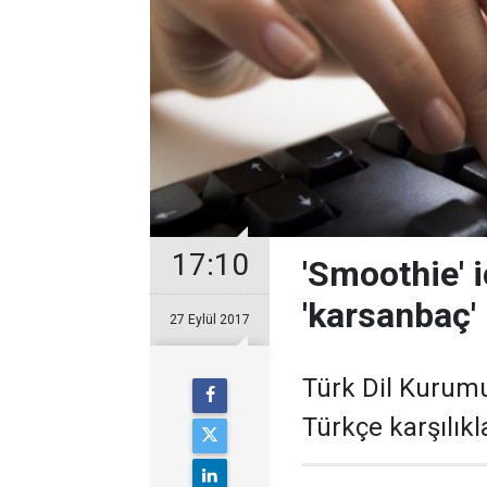
17:10
'Smoothie' i
'karsanbaç'
27 Eylül 2017
Türk Dil Kurumu
Türkçe karşılıkla