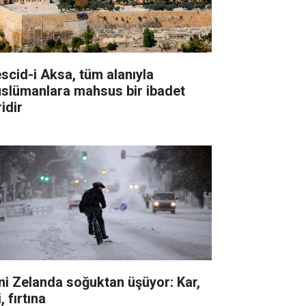
scid-i Aksa, tüm alanıyla
slümanlara mahsus bir ibadet
idir
ni Zelanda soğuktan üşüyor: Kar,
i, fırtına