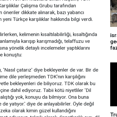
arşılıklar Çalışma Grubu tarafından
 öneriler dikkate alınarak, bazı yabancı
 yeni Türkçe karşılıklar hakkında bilgi verdi.
irlerken, kelimenin kısaltılabilirliği, kısaltığında
is
nlamıyla karışıp karışmadığı, telaffuzu ve
ge
faz
na yönelik detaylı incelemeler yaptıklarını
le konuştu:
ı, 'Nasıl çatarız' diye bekleyenler de var. Bir de
lime dile yerleşmeden TDK'nın karşılığını
niyetle bekleyenleri de biliyoruz. TDK olarak bu
çine dahil ediyoruz. Tabii kötü niyetliler 'Dil
lıştığı yok, konuyu da bilmiyor. Ona buna
de yatıyor.' diye de anlayabilirler. Öyle değil
e zeka olarak kimin güzel kullandığını
Tr