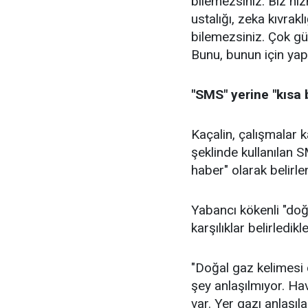
bilemezsiniz. Biz hiz
ustalığı, zeka kıvrak
bilemezsiniz. Çok güze
Bunu, bunun için yap
"SMS" yerine "kısa b
Kaçalin, çalışmalar 
şeklinde kullanılan S
haber" olarak belirlen
Yabancı kökenli "doğa
karşılıklar belirledikl
"Doğal gaz kelimesi ç
şey anlaşılmıyor. Ha
var. Yer gazı anlaşıla