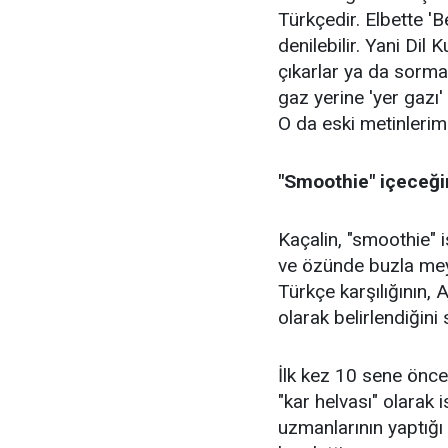
Türkçedir. Elbette '
denilebilir. Yani Di
çıkarlar ya da sormaz
gaz yerine 'yer gazı'
O da eski metinlerimi
"Smoothie" içeceğin
Kaçalin, "smoothie" i
ve özünde buzla meyv
Türkçe karşılığının, 
olarak belirlendiğini 
İlk kez 10 sene önc
"kar helvası" olarak 
uzmanlarının yaptığ