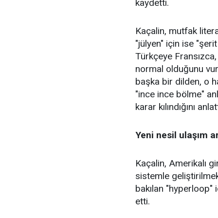
kaydetti.
Kaçalin, mutfak lite
"jülyen" için ise "şer
Türkçeye Fransızca, 
normal olduğunu vurg
başka bir dilden, o 
"ince ince bölme" an
karar kılındığını anlatt
Yeni nesil ulaşım a
Kaçalin, Amerikalı gi
sistemle geliştirilm
bakılan "hyperloop" iç
etti.