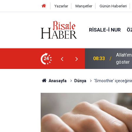
Yazarlar
Manşetler
Günün Haberleri
RISALE-I NUR
Ö
 sanatının hayret verici tecellilerini bize
Bediüzza
24
02:15
halde ş
Anasayfa
Dünya
'Smoothie' içeceğinin