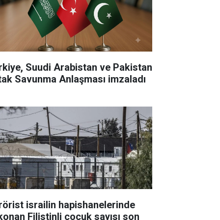
rkiye, Suudi Arabistan ve Pakistan
tak Savunma Anlaşması imzaladı
rörist israilin hapishanelerinde
konan Filistinli çocuk sayısı son