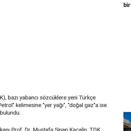
bir
K), bazı yabancı sözcüklere yeni Türkçe
 "Petrol" kelimesine "yer yağı", "doğal gaz"a ise
ı bulundu.
kanı Prof. Dr. Mustafa Sinan Kaçalin, TDK