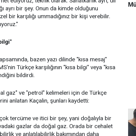
met ediyoruz, teknik olarak. Sanatkarlık ayrı, dil
Mü
lığı ayrı bir şey. Onun da kimde olduğunu
l bir karşılığı ummadığınız bir kişi verebilir.
ıyoruz."
ilgi"
kapsamında, bazen yazı dilinde "kısa mesaj"
MS'nin Türkçe karşılığının "kısa bilgi" veya "kısa
diğini bildirdi.
l gaz" ve "petrol" kelimeleri için de Türkçe
erini anlatan Kaçalin, şunları kaydetti:
ok tercüme ve itici bir şey, yani doğalıyla bir
vadaki gazlar da doğal gaz. Orada bir cehalet
bilirlik ve anlatılabilirlik bakımından daha