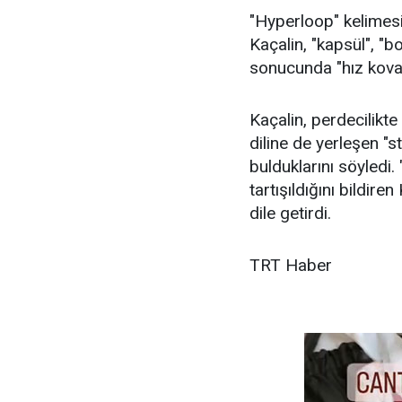
"Hyperloop" kelimesin
Kaçalin, "kapsül", "b
sonucunda "hız kovanı
Kaçalin, perdecilikte
diline de yerleşen "s
bulduklarını söyledi. 
tartışıldığını bildire
dile getirdi.
TRT Haber