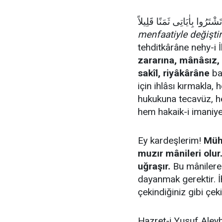
menfaatiyle değişti
tehditkârâne nehy-i 
zararına, mânâsız, 
sakîl, riyâkârâne
baz
için ihlâsı kırmakla
hukukuna tecavüz, he
hem hakaik-i imaniye
Ey kardeşlerim!
Müh
muzır mânileri olur
uğraşır.
Bu mânilere 
dayanmak gerektir. İ
çekindiğiniz gibi çeki