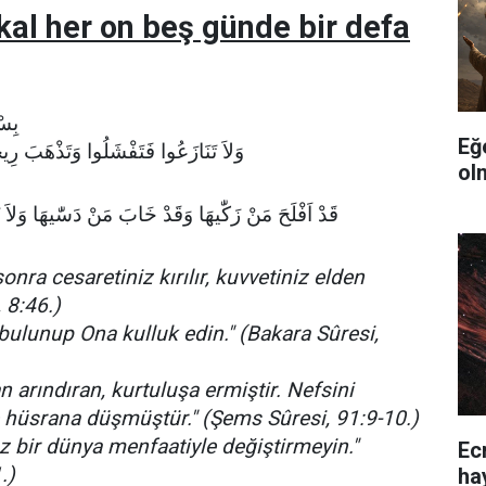
kal her on beş günde bir defa
بِسْ
Eğ
وَلاَ تَنَازَعُوا فَتَفْشَلُوا وَتَذْهَبَ رِي
ol
قَدْ اَفْلَحَ مَنْ زَكّٰيهَا وَقَدْ خَابَ مَنْ دَسّٰيهَا وَلاَ تَش
onra cesaretiniz kırılır, kuvvetiniz elden
, 8:46.)
 bulunup Ona kulluk edin." (Bakara Sûresi,
 arındıran, kurtuluşa ermiştir. Nefsini
 hüsrana düşmüştür." (Şems Sûresi, 91:9-10.)
z bir dünya menfaatiyle değiştirmeyin."
Ec
.)
ha