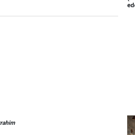
ed
rrahim