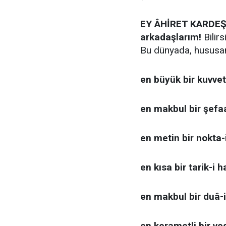
EY ÂHİRET KARDEŞL
arkadaşlarım!
Bilirsi
Bu dünyada, hususan
en büyük bir kuvvet
en makbul bir şefaa
en metin bir nokta-i
en kısa bir tarik-i h
en makbul bir duâ-
en kerametli bir ve