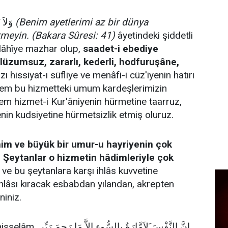
وَلاَ تَشْتَرُوا بِاٰيَاتِى ثَمَنًا قَلِيلاً
(Benim ayetlerimi az bir dünya
rmeyin. (Bakara Sûresi: 41)
âyetindeki şiddetli
İlâhîye mazhar olup,
saadet-i ebediye
lüzumsuz, zararlı, kederli, hodfuruşâne,
ı hissiyat-ı süfliye ve menâfi-i cüz'iyenin hatırı
, hem bu hizmetteki umum kardeşlerimizin
m hizmet-i Kur'âniyenin hürmetine taarruz,
nin kudsiyetine hürmetsizlik etmiş oluruz.
im ve büyük bir umur-u hayriyenin çok
. Şeytanlar o hizmetin hâdimleriyle çok
ve bu şeytanlara karşı ihlâs kuvvetine
hlâsı kıracak esbabdan yılandan, akrepten
niniz.
Hazret-i Yusuf Aleyhisselâm اِنَّ النَّفْسَ َلاَمَّارَةٌ بِالسُّوءِ اِلاَّ مَا رَحِمَ رَبِّى