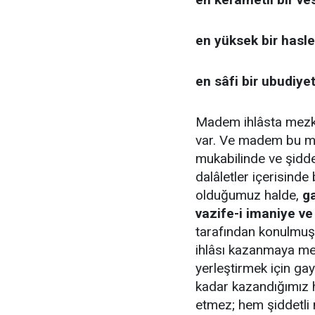
en yüksek bir hasle
en sâfi bir ubudiye
Madem ihlâsta mezkûr
var. Ve madem bu m
mukabilinde ve şiddetl
dalâletler içerisinde
olduğumuz halde,
ga
vazife-i imaniye ve
tarafından konulmuş.
ihlâsı kazanmaya mec
yerleştirmek için g
kadar kazandığımız 
etmez; hem şiddetli 