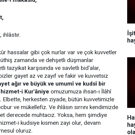
t,
İş
t
, ihlâstır.
ha
 hassalar gibi çok nurlar var ve çok kuvvetler
üthiş zamanda ve dehşetli düşmanlar
i tazyikat karşısında ve savletli bid'alar,
 bizler gayet az ve zayıf ve fakir ve kuvvetsiz
yet ağır ve büyük ve umumî ve kudsî bir
 hizmet-i Kur'âniye
omuzumuza ihsan-ı İlâhî
 Elbette, herkesten ziyade, bütün kuvvetimizle
bur ve mükellefiz. Ve ihlâsın sırrını kendimizde
ayet derecede muhtacız. Yoksa, hem şimdiye
Ha
hizmet-i kudsiye kısmen zayi olur, devam
ha
mesul oluruz.
ol