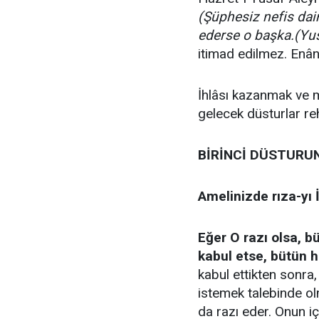
(Şüphesiz nefis da
ederse o başka.(Yus
itimad edilmez. Enân
İhlâsı kazanmak ve 
gelecek düsturlar re
BİRİNCİ DÜSTURU
Amelinizde rıza-yı İ
Eğer O razı olsa, 
kabul etse, bütün h
kabul ettikten sonra
istemek talebinde olm
da razı eder. Onun i