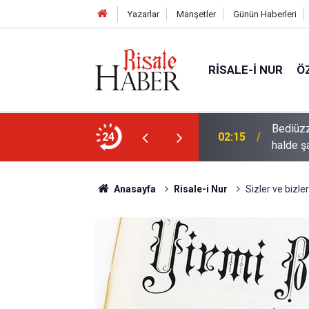
Yazarlar
Manşetler
Günün Haberleri
RISALE-I NUR
Ö
rre-i havaînin kulağına girip dilinden çıktığı
24
01:45
Müslüma
Anasayfa
Risale-i Nur
Sizler ve bizle