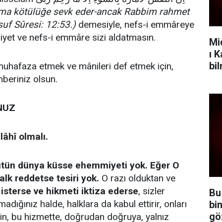
ima kötülüğe sevk eder-ancak Rabbim rahmet
uf Sûresi: 12:53.)
demesiyle, nefs-i emmâreye
iyet ve nefs-i emmâre sizi aldatmasın.
Mi
ı 
bi
muhafaza etmek ve mânileri def etmek için,
hberiniz olsun.
NUZ
lâhî olmalı.
bütün dünya küsse ehemmiyeti yok. Eğer O
alk reddetse tesiri yok.
O razı olduktan ve
,
isterse ve hikmeti iktiza ederse
, sizler
Bu
adığınız halde, halklara da kabul ettirir, onları
bi
gö
çin, bu hizmette, doğrudan doğruya, yalnız