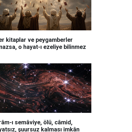
er kitaplar ve peygamberler
mazsa, o hayat-ı ezeliye bilinmez
râm-ı semâviye, ölü, câmid,
yatsız, şuursuz kalması imkân