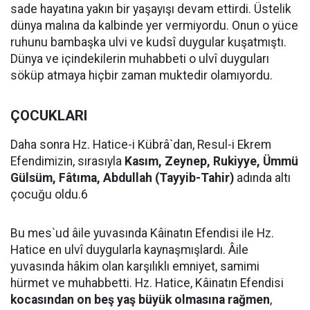
sade hayatına yakın bir yaşayışı devam ettirdi. Üstelik
dünya malına da kalbinde yer vermiyordu. Onun o yüce
ruhunu bambaşka ulvi ve kudsî duygular kuşatmıştı.
Dünya ve içindekilerin muhabbeti o ulvî duyguları
söküp atmaya hiçbir zaman muktedir olamıyordu.
ÇOCUKLARI
Daha sonra Hz. Hatice-i Kübrâ`dan, Resul-i Ekrem
Efendimizin, sırasıyla
Kasım, Zeynep, Rukiyye, Ümmü
Gülsüm, Fâtıma, Abdullah (Tayyib-Tahir)
adında altı
çocuğu oldu.6
Bu mes`ud âile yuvasında Kâinatın Efendisi ile Hz.
Hatice en ulvî duygularla kaynaşmışlardı. Âile
yuvasında hâkim olan karşılıklı emniyet, samimi
hürmet ve muhabbetti. Hz. Hatice, Kâinatın Efendisi
kocasından on beş yaş büyük olmasına rağmen
,