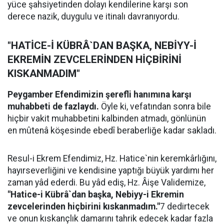
yüce şahsiyetinden dolayı kendilerine karşı son
derece nazik, duygulu ve itinalı davranıyordu.
"HATİCE-İ KÜBRÂ`DAN BAŞKA, NEBİYY-İ
EKREMİN ZEVCELERİNDEN HİÇBİRİNİ
KISKANMADIM"
Peygamber Efendimizin şerefli hanımına karşı
muhabbeti de fazlaydı.
Öyle ki, vefatından sonra bile
hiçbir vakit muhabbetini kalbinden atmadı, gönlünün
en mûtenâ köşesinde ebedî beraberliğe kadar sakladı.
Resul-i Ekrem Efendimiz, Hz. Hatice`nin keremkârlığını,
hayırseverliğini ve kendisine yaptığı büyük yardımı her
zaman yâd ederdi. Bu yâd ediş, Hz. Âişe Validemize,
"Hatice-i Kübrâ`dan başka, Nebiyy-i Ekremin
zevcelerinden hiçbirini kıskanmadım."
7 dedirtecek
ve onun kıskançlık damarını tahrik edecek kadar fazla