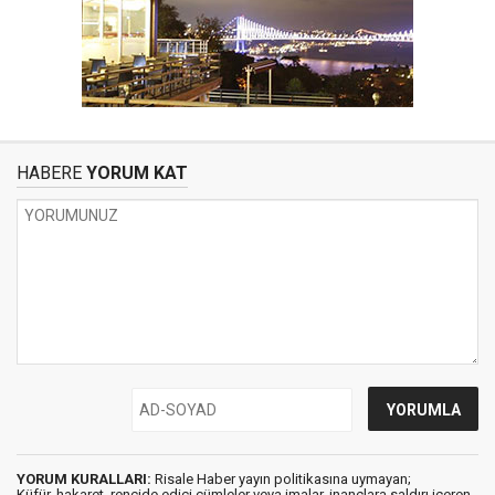
HABERE
YORUM KAT
YORUM KURALLARI:
Risale Haber yayın politikasına uymayan;
Küfür, hakaret, rencide edici cümleler veya imalar, inançlara saldırı içeren,