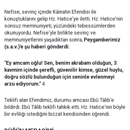
Nefise, sevinç içinde Kâinatın Efendisi ile
konuştuklarını gelip Hz. Hatice'ye iletti. Hz. Hatice'nin
sonsuz memnuniyeti, yüzündeki tebessümlerden
okunuyordu. Nefise'yle birlikte sevinç ve
memnuniyetlerini yaşadıktan sonra,
Peygamberimiz
(s.a.v.)'e şu haberi gönderdi:
"Ey amcam oğlu! Sen, benim akrabam olduğun, 3
kavmim içinde şerefli, güvenilir kimse, güzel huylu,
doğru sözlü bulunduğun için seninle evlenmeyi
arzu ediyorum."
4
Teklifi alan Efendimiz, durumu amcası Ebû Tâlib'e
bildirdi. Ebû Tâlib teklifi tahkik etti. Hz. Hatice'nin böyle
bir evliliği istediğini bizzat kendisinden öğrendi.