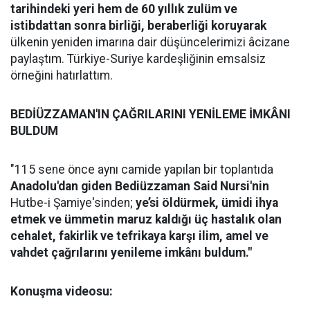
tarihindeki yeri hem de 60 yıllık zulüm ve
istibdattan sonra birliği, beraberliği koruyarak
ülkenin yeniden imarına dair düşüncelerimizi âcizane
paylaştım. Türkiye-Suriye kardeşliğinin emsalsiz
örneğini hatırlattım.
BEDİÜZZAMAN'IN ÇAĞRILARINI YENİLEME İMKÂNI
BULDUM
"115 sene önce aynı camide yapılan bir toplantıda
Anadolu'dan giden Bediüzzaman Said Nursi'nin
Hutbe-i Şamiye'sinden;
ye’si öldürmek, ümidi ihya
etmek ve ümmetin maruz kaldığı üç hastalık olan
cehalet, fakirlik ve tefrikaya karşı ilim, amel ve
vahdet çağrılarını
yenileme imkânı buldum."
Konuşma videosu: