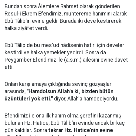
Bundan sonra Âlemlere Rahmet olarak gönderilen
Resul-i Ekrem Efendimiz, muhtereme hanımını alarak
Ebû Tâlib'in evine geldi. Burada iki deve kestirerek
halka ziyâfet verdi.
Ebû Tâlip de bu mes'ud hâdisenin hatırı için develer
kestirdi ve halka yemekler yedirdi. Sonra da
Peygamber Efendimiz ile (a.s.m.) ailesini evine davet
etti.
Onları karşılamaya çıktığında sevinç gözyaşları
arasında,
"Hamdolsun Allah'a ki, bizden bütün
üzüntüleri yok etti."
diyor, Allah'a hamdediyordu.
Efendimiz ile ona ilk hanım olma şerefini kazanmış
bulunan Hz. Hatice, Ebû Tâlib'in evinde ancak birkaç
gün kaldılar. Sonra
tekrar Hz. Hatice'nin evine