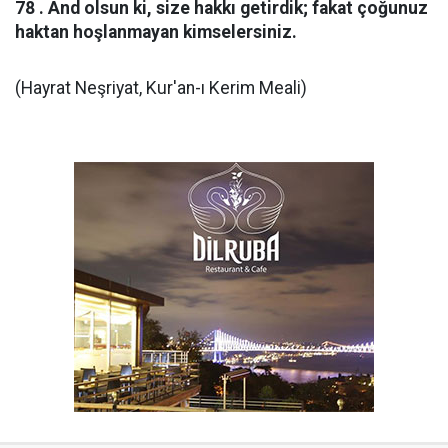
78 . And olsun ki, size hakkı getirdik; fakat çoğunuz
haktan hoşlanmayan kimselersiniz.
(Hayrat Neşriyat, Kur'an-ı Kerim Meali)