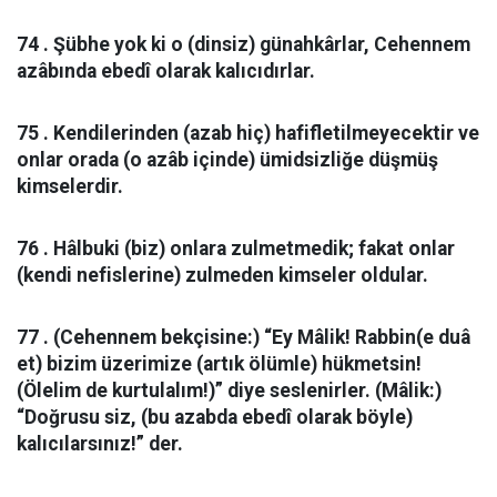
74 . Şübhe yok ki o (dinsiz) günahkârlar, Cehennem
azâbında ebedî olarak kalıcıdırlar.
75 . Kendilerinden (azab hiç) hafifletilmeyecektir ve
onlar orada (o azâb içinde) ümidsizliğe düşmüş
kimselerdir.
76 . Hâlbuki (biz) onlara zulmetmedik; fakat onlar
(kendi nefislerine) zulmeden kimseler oldular.
77 . (Cehennem bekçisine:) “Ey Mâlik! Rabbin(e duâ
et) bizim üzerimize (artık ölümle) hükmetsin!
(Ölelim de kurtulalım!)” diye seslenirler. (Mâlik:)
“Doğrusu siz, (bu azabda ebedî olarak böyle)
kalıcılarsınız!” der.