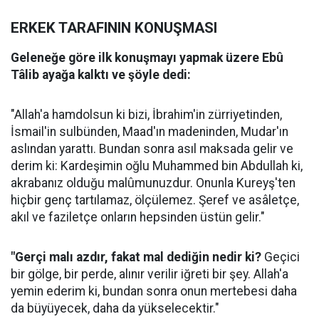
ERKEK TARAFININ KONUŞMASI
Geleneğe göre ilk konuşmayı yapmak üzere Ebû
Tâlib ayağa kalktı ve şöyle dedi:
"Allah'a hamdolsun ki bizi, İbrahim'in zürriyetinden,
İsmail'in sulbünden, Maad'ın madeninden, Mudar'ın
aslından yarattı. Bundan sonra asıl maksada gelir ve
derim ki: Kardeşimin oğlu Muhammed bin Abdullah ki,
akrabanız olduğu malûmunuzdur. Onunla Kureyş'ten
hiçbir genç tartılamaz, ölçülemez. Şeref ve asâletçe,
akıl ve faziletçe onların hepsinden üstün gelir."
"Gerçi malı azdır, fakat mal dediğin nedir ki?
Geçici
bir gölge, bir perde, alınır verilir iğreti bir şey. Allah'a
yemin ederim ki, bundan sonra onun mertebesi daha
da büyüyecek, daha da yükselecektir."