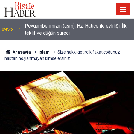
Peygamberimizin (asm), Hz. Hatice ile evliliği: İlk
09:32
teklif ve düğün süreci
Anasayfa
İslam
Size hakkı getirdik fakat çoğunuz
haktan hoşlanmayan kimselersiniz