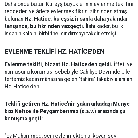
Daha önce bütün Kureyş büyüklerinin evlenme teklifini
reddeden ve âdeta evlenmek fikrini zihninden atmış
bulunan
Hz. Hatice, bu eşsiz insanla daha yakından
tanışınca, bu fikrinden vazgeçti.
İlahî kader, bu iki
insanın kalbini birbirine ısındırmayı takdir etmişti.
EVLENME TEKLİFİ HZ. HATİCE'DEN
Evlenme teklifi, bizzat Hz. Hatice'den geldi.
İffeti ve
namusunu koruması sebebiyle Cahiliye Devrinde bile
tertemiz kadın mânâsına gelen "tâhire" lâkabıyla anılan
Hz. Hatice'den.
Teklifi getiren Hz. Hatice'nin yakın arkadaşı Münye
kızı Nefise ile Peygamberimiz (s.a.v.) arasında şu
konuşma geçti:
"Ey Muhammed, seni evlenmekten alıkoyan şey