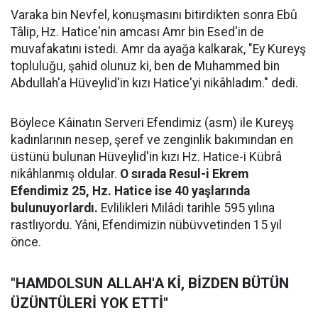
Varaka bin Nevfel, konuşmasını bitirdikten sonra Ebû
Tâlip, Hz. Hatice'nin amcası Amr bin Esed'in de
muvafakatını istedi. Amr da ayağa kalkarak, "Ey Kureyş
topluluğu, şahid olunuz ki, ben de Muhammed bin
Abdullah'a Hüveylid'in kızı Hatice'yi nikâhladım." dedi.
Böylece Kâinatın Serveri Efendimiz (asm) ile Kureyş
kadınlarının nesep, şeref ve zenginlik bakımından en
üstünü bulunan Hüveylid'in kızı Hz. Hatice-i Kübrâ
nikâhlanmış oldular.
O sırada Resul-i Ekrem
Efendimiz 25, Hz. Hatice ise 40 yaşlarında
bulunuyorlardı.
Evlilikleri Milâdi tarihle 595 yılına
rastlıyordu. Yâni, Efendimizin nübüvvetinden 15 yıl
önce.
"HAMDOLSUN ALLAH'A Kİ, BİZDEN BÜTÜN
ÜZÜNTÜLERİ YOK ETTİ"