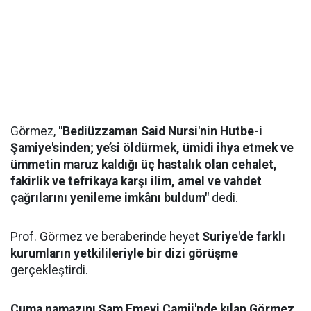
Görmez,
"Bediüzzaman Said Nursi'nin Hutbe-i
Şamiye'sinden; ye’si öldürmek, ümidi ihya etmek ve
ümmetin maruz kaldığı üç hastalık olan cehalet,
fakirlik ve tefrikaya karşı ilim, amel ve vahdet
çağrılarını yenileme imkânı buldum"
dedi.
Prof. Görmez ve beraberinde heyet
Suriye'de farklı
kurumların yetkilileriyle bir dizi görüşme
gerçekleştirdi.
Cuma namazını Şam Emevi Camii'nde kılan Görmez
,