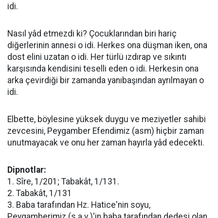
idi.
Nasıl yâd etmezdi ki? Çocuklarından biri hariç
diğerlerinin annesi o idi. Herkes ona düşman iken, ona
dost elini uzatan o idi. Her türlü ızdırap ve sıkıntı
karşısında kendisini teselli eden o idi. Herkesin ona
arka çevirdiği bir zamanda yanıbaşından ayrılmayan o
idi.
Elbette, böylesine yüksek duygu ve meziyetler sahibi
zevcesini, Peygamber Efendimiz (asm) hiçbir zaman
unutmayacak ve onu her zaman hayırla yâd edecekti.
Dipnotlar:
1. Sîre, 1/201; Tabakât, 1/131.
2. Tabakât, 1/131
3. Baba tarafından Hz. Hatice'nin soyu,
Peygamberimiz (s.a.v.)'in baba tarafından dedesi olan