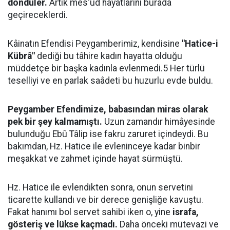
döndüler.
Artık mes'ud hayatlarını burada
geçireceklerdi.
Kâinatın Efendisi Peygamberimiz, kendisine
"Hatice-i
Kübrâ"
dediği bu tâhire kadın hayatta olduğu
müddetçe bir başka kadınla evlenmedi.5 Her türlü
teselliyi ve en parlak saâdeti bu huzurlu evde buldu.
Peygamber Efendimize, babasından miras olarak
pek bir şey kalmamıştı.
Uzun zamandır himâyesinde
bulunduğu Ebû Tâlip ise fakru zaruret içindeydi. Bu
bakımdan, Hz. Hatice ile evleninceye kadar binbir
meşakkat ve zahmet içinde hayat sürmüştü.
Hz. Hatice ile evlendikten sonra, onun servetini
ticarette kullandı ve bir derece genişliğe kavuştu.
Fakat hanımı bol servet sahibi iken o, yine
israfa,
gösteriş ve lükse kaçmadı.
Daha önceki mütevazi ve