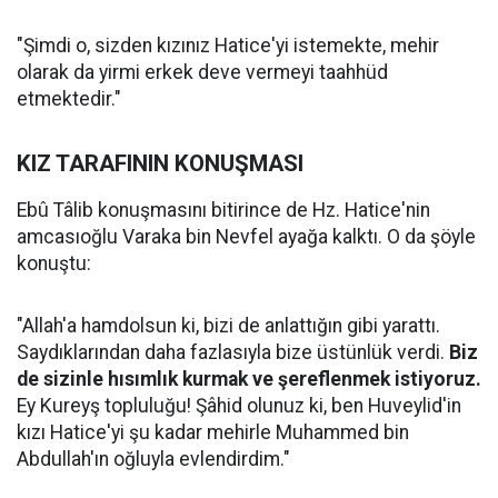
"Şimdi o, sizden kızınız Hatice'yi istemekte, mehir
olarak da yirmi erkek deve vermeyi taahhüd
etmektedir."
KIZ TARAFININ KONUŞMASI
Ebû Tâlib konuşmasını bitirince de Hz. Hatice'nin
amcasıoğlu Varaka bin Nevfel ayağa kalktı. O da şöyle
konuştu:
"Allah'a hamdolsun ki, bizi de anlattığın gibi yarattı.
Saydıklarından daha fazlasıyla bize üstünlük verdi.
Biz
de sizinle hısımlık kurmak ve şereflenmek istiyoruz.
Ey Kureyş topluluğu! Şâhid olunuz ki, ben Huveylid'in
kızı Hatice'yi şu kadar mehirle Muhammed bin
Abdullah'ın oğluyla evlendirdim."