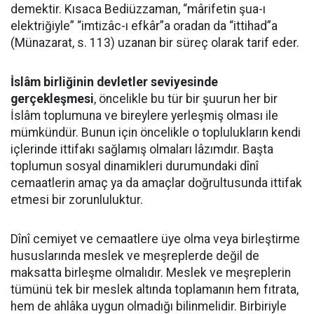
demektir. Kısaca Bediüzzaman, “mârifetin şua-ı
elektriğiyle” “imtizâc-ı efkâr”a oradan da “ittihad”a
(Münazarat, s. 113) uzanan bir süreç olarak tarif eder.
İslâm birliğinin devletler seviyesinde
gerçekleşmesi
, öncelikle bu tür bir şuurun her bir
İslâm toplumuna ve bireylere yerleşmiş olması ile
mümkündür. Bunun için öncelikle o toplulukların kendi
içlerinde ittifakı sağlamış olmaları lâzımdır. Başta
toplumun sosyal dinamikleri durumundaki dînî
cemaatlerin amaç ya da amaçlar doğrultusunda ittifak
etmesi bir zorunluluktur.
Dînî cemiyet ve cemaatlere üye olma veya birleştirme
hususlarında meslek ve meşreplerde değil de
maksatta birleşme olmalıdır. Meslek ve meşreplerin
tümünü tek bir meslek altında toplamanın hem fıtrata,
hem de ahlâka uygun olmadığı bilinmelidir. Birbiriyle