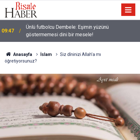
Ünlü futbolcu Dembele: Eşimin yüzünü
09:47
göstermemesi dini bir mesele!
Anasayfa
İslam
Siz dîninizi Allah’a mı
öğretiyorsunuz?