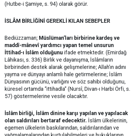
(Hutbe-i Şamiye, s. 94) olarak görür.
İSLÂM BİRLİĞİNİ GEREKLİ KILAN SEBEPLER
Bediüzzaman;
Müslüman’ları birbirine kardeş ve
maddî-mânevî yardımcı yapan temel unsurun
İttihad-ı İslâm olduğunu
ifade etmektedir. (Emirdağ
Lâhikası, s. 336) Birlik ve dayanışma, İslâmların
birbirinden destek alarak gelişmelerine; Allah’ın adını
yayma ve dünyayı anlamlı hale getirmelerine; İslâm
Dünyasının gücünü, varlığını ve söz sahibi olduğunu,
küresel ortamda “ittihadla” (Nursî, Divan-ı Harbi Örfi, s.
57) göstermelerine vesile olacaktır.
İslâm birliği, İslâm dinine karşı yapılan ve yapılacak
olan saldırıları bertaraf edecektir.
İslâm ülkelerinin,
egemen ülkelerin baskılarından, saldırılarından ve
yağmalamalarından kurtulabilmeleri ve hukuklarının