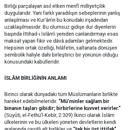
Birliği parçalayan asıl etken menfî milliyetçilik
duygularıdır. Yani farklı yaradılışın sebeplerinin yanlış
anlaşılması ve Kur’ân’ın bu konudaki irşadından
uzaklaşılmasıdır. Bu olumsuz gidişe dur diyenlerin
başında İttihad-ı İslâm’ı yeniden canlandırmayı esas
maksat yapan fikir ve dâvâ adamları gelmektedir.
Hepsinin ortak özelliği, hilâfetin, saltanata dönüşen
sembolik haliyle dahi birleştirici bir yönünün olduğu
konusundaki kabulleridir.
İSLÂM BİRLİĞİNİN ANLAMI
Birinci olarak dünyadaki tüm Müslümanların birlikte
hareket edebilmeleridir.
“Mü’minler sağlam bir
binanın taşları gibidir; birbirlerine kuvvet verirler.”
(Süyûti, el-Fethü’l-Kebîr, 2:309) İkinci olarak İslâm
ülkelerinin ve bu ülkeleri yöneten devletlerin kendi
aralarında çeşitli alt birlikler ve
“tek bir üst ittifak”