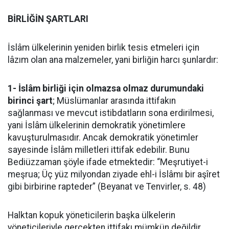
BİRLİĞİN ŞARTLARI
İslâm ülkelerinin yeniden birlik tesis etmeleri için
lâzım olan ana malzemeler, yani birliğin harcı şunlardır:
1- İslâm birliği için olmazsa olmaz durumundaki
birinci şart
; Müslümanlar arasında ittifakın
sağlanması ve mevcut istibdatların sona erdirilmesi,
yani İslâm ülkelerinin demokratik yönetimlere
kavuşturulmasıdır. Ancak demokratik yönetimler
sayesinde İslâm milletleri ittifak edebilir. Bunu
Bediüzzaman şöyle ifade etmektedir: “Meşrutiyet-i
meşrua; Üç yüz milyondan ziyade ehl-i İslâmı bir aşîret
gibi birbirine rapteder” (Beyanat ve Tenvirler, s. 48)
Halktan kopuk yöneticilerin başka ülkelerin
yöneticileriyle gerçekten ittifakı mümkün değildir.