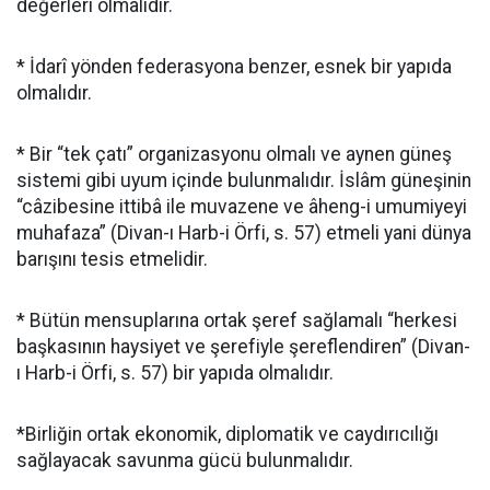
değerleri olmalıdır.
* İdarî yönden federasyona benzer, esnek bir yapıda
olmalıdır.
* Bir “tek çatı” organizasyonu olmalı ve aynen güneş
sistemi gibi uyum içinde bulunmalıdır. İslâm güneşinin
“câzibesine ittibâ ile muvazene ve âheng-i umumiyeyi
muhafaza” (Divan-ı Harb-i Örfi, s. 57) etmeli yani dünya
barışını tesis etmelidir.
* Bütün mensuplarına ortak şeref sağlamalı “herkesi
başkasının haysiyet ve şerefiyle şereflendiren” (Divan-
ı Harb-i Örfi, s. 57) bir yapıda olmalıdır.
*Birliğin ortak ekonomik, diplomatik ve caydırıcılığı
sağlayacak savunma gücü bulunmalıdır.