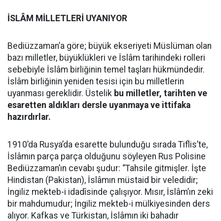
İSLÂM MİLLETLERİ UYANIYOR
Bediüzzaman’a göre; büyük ekseriyeti Müslüman olan
bazı milletler, büyüklükleri ve İslâm tarihindeki rolleri
sebebiyle İslâm birliğinin temel taşları hükmündedir.
İslâm birliğinin yeniden tesisi için bu milletlerin
uyanması gereklidir. Üstelik
bu milletler, tarihten ve
esaretten aldıkları dersle uyanmaya ve ittifaka
hazırdırlar.
1910’da Rusya’da esarette bulunduğu sırada Tiflis’te,
İslâmın parça parça olduğunu söyleyen Rus Polisine
Bediüzzaman’ın cevabı şudur: “Tahsile gitmişler. İşte
Hindistan (Pakistan), İslâmın müstaid bir veledidir;
İngiliz mekteb-i idadîsinde çalışıyor. Mısır, İslâm’ın zeki
bir mahdumudur; İngiliz mekteb-i mülkiyesinden ders
alıyor. Kafkas ve Türkistan, İslâmın iki bahadır