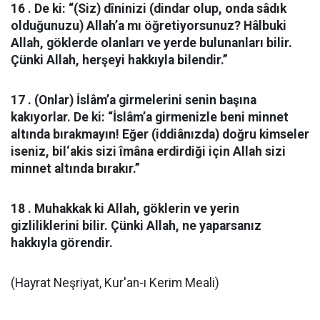
16 . De ki: “(Siz) dîninizi (dindar olup, onda sâdık
olduğunuzu) Allah’a mı öğretiyorsunuz? Hâlbuki
Allah, göklerde olanları ve yerde bulunanları bilir.
Çünki Allah, herşeyi hakkıyla bilendir.”
17 . (Onlar) İslâm’a girmelerini senin başına
kakıyorlar. De ki: “İslâm’a girmenizle beni minnet
altında bırakmayın! Eğer (iddiânızda) doğru kimseler
iseniz, bil‘akis sizi îmâna erdirdiği için Allah sizi
minnet altında bırakır.”
18 . Muhakkak ki Allah, göklerin ve yerin
gizliliklerini bilir. Çünki Allah, ne yaparsanız
hakkıyla görendir.
(Hayrat Neşriyat, Kur'an-ı Kerim Meali)