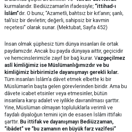
kurmalarıdır. Bediüzzaman’ın ifadesiyle;
“ittihad-ı
İslâm”
dır. O bunu; “Azametli, bahtsız bir kıt’anın; şanlı,
tali’siz bir devletin; değerli, sahipsiz bir kavmin
reçetesi” olarak sunar. (Mektubat, Sayfa 452)
İnsan olmak şüphesiz tüm dünya insanları ile ortak
paydamızdır. Ancak bu payda dünyaya aittir, geçicidir
ve hemcinslerimizle zayıf bir bağ kurar. V
azgeçilmez
aslî kimliğimiz ise Müslümanlığımızdır ve bu
kimliğimiz birbirimizle dayanışmayı gerekli kılar.
Tüm insanları İslâm’a dâvet etmek elbette ki bir
Müslüman’ın başta gelen görevlerinden biridir. Ama bu
dâvete icabet etsinler veya etmesinler, bütün
insanlara karşı adalet ve iyilikle davranılması şarttır.
Yine, Müslüman olmayan topluluklarla verimli ve
faydalı diyaloğun temini için de esasen İslâm ittifakı
şarttır.
Bu ittifak ve dayanışmayı Bediüzzaman,
“ibâdet” ve “bu zamanın en büyük farz vazîfesi”