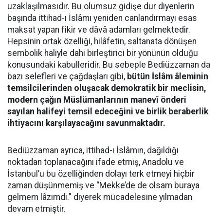
uzaklaşılmasıdır. Bu olumsuz gidişe dur diyenlerin
başında ittihad-ı İslâmı yeniden canlandırmayı esas
maksat yapan fikir ve dâvâ adamları gelmektedir.
Hepsinin ortak özelliği, hilâfetin, saltanata dönüşen
sembolik haliyle dahi birleştirici bir yönünün olduğu
konusundaki kabulleridir. Bu sebeple Bediüzzaman da
bazı selefleri ve çağdaşları gibi,
bütün İslâm âleminin
temsilcilerinden oluşacak demokratik bir meclisin,
modern çağın Müslümanlarının manevî önderi
sayılan halifeyi temsil edeceğini ve birlik beraberlik
ihtiyacını karşılayacağını savunmaktadır.
Bediüzzaman ayrıca, ittihad-ı İslâmın, dağıldığı
noktadan toplanacağını ifade etmiş, Anadolu ve
İstanbul’u bu özelliğinden dolayı terk etmeyi hiçbir
zaman düşünmemiş ve “Mekke’de de olsam buraya
gelmem lâzımdı.” diyerek mücadelesine yılmadan
devam etmiştir.