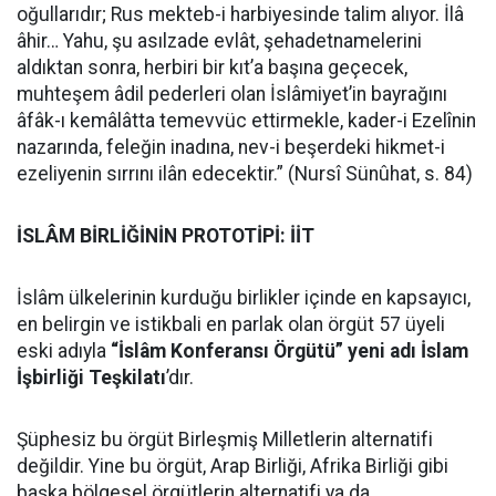
oğullarıdır; Rus mekteb-i harbiyesinde talim alıyor. İlâ
âhir… Yahu, şu asılzade evlât, şehadetnamelerini
aldıktan sonra, herbiri bir kıt’a başına geçecek,
muhteşem âdil pederleri olan İslâmiyet’in bayrağını
âfâk-ı kemâlâtta temevvüc ettirmekle, kader-i Ezelînin
nazarında, feleğin inadına, nev-i beşerdeki hikmet-i
ezeliyenin sırrını ilân edecektir.” (Nursî Sünûhat, s. 84)
İSLÂM BİRLİĞİNİN PROTOTİPİ: İİT
İslâm ülkelerinin kurduğu birlikler içinde en kapsayıcı,
en belirgin ve istikbali en parlak olan örgüt 57 üyeli
eski adıyla
“İslâm Konferansı Örgütü” yeni adı İslam
İşbirliği Teşkilatı
’dır.
Şüphesiz bu örgüt Birleşmiş Milletlerin alternatifi
değildir. Yine bu örgüt, Arap Birliği, Afrika Birliği gibi
başka bölgesel örgütlerin alternatifi ya da