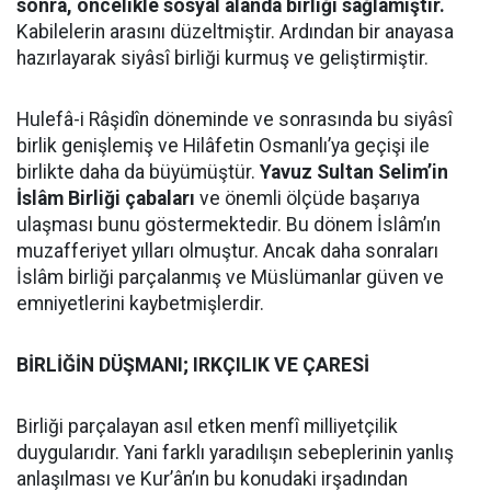
sonra, öncelikle sosyal alanda birliği sağlamıştır.
Kabilelerin arasını düzeltmiştir. Ardından bir anayasa
hazırlayarak siyâsî birliği kurmuş ve geliştirmiştir.
Hulefâ-i Râşidîn döneminde ve sonrasında bu siyâsî
birlik genişlemiş ve Hilâfetin Osmanlı’ya geçişi ile
birlikte daha da büyümüştür.
Yavuz Sultan Selim’in
İslâm Birliği çabaları
ve önemli ölçüde başarıya
ulaşması bunu göstermektedir. Bu dönem İslâm’ın
muzafferiyet yılları olmuştur. Ancak daha sonraları
İslâm birliği parçalanmış ve Müslümanlar güven ve
emniyetlerini kaybetmişlerdir.
BİRLİĞİN DÜŞMANI; IRKÇILIK VE ÇARESİ
Birliği parçalayan asıl etken menfî milliyetçilik
duygularıdır. Yani farklı yaradılışın sebeplerinin yanlış
anlaşılması ve Kur’ân’ın bu konudaki irşadından