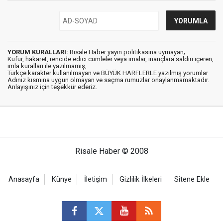
YORUM KURALLARI:
Risale Haber yayın politikasına uymayan;
Küfür, hakaret, rencide edici cümleler veya imalar, inançlara saldırı içeren,
imla kuralları ile yazılmamış,
Türkçe karakter kullanılmayan ve BÜYÜK HARFLERLE yazılmış yorumlar
Adınız kısmına uygun olmayan ve saçma rumuzlar onaylanmamaktadır.
Anlayışınız için teşekkür ederiz.
Risale Haber © 2008
Anasayfa
Künye
İletişim
Gizlilik İlkeleri
Sitene Ekle