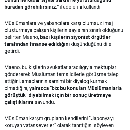
Bunun ne kadar siyasi saiklerle yürütüldüğünü
buradan görebilirsiniz."
ifadelerini kullandı.
Müslümanlara ve yabancılara karşı olumsuz imaj
oluşturmaya çalışan kişilerin sayısının sınırlı olduğunu
belirten Maeno,
bazı kişilerin siyonist örgütler
tarafından finanse edildiğini
düşündüğünü dile
getirdi.
Maeno, bu kişilerin avukatlar aracılığıyla mektuplar
göndererek Müslüman temsilcilerle görüşme talep
ettiğini, amaçlarının samimi bir diyalog kurmak
olmadığını,
yalnızca "biz bu konuları Müslümanlarla
görüştük" diyebilmek için bir sonuç üretmeye
çalıştıklarını
savundu.
Müslüman karşıtı grupların kendilerini "Japonya’yı
koruyan vatanseverler" olarak tanıttığını söyleyen