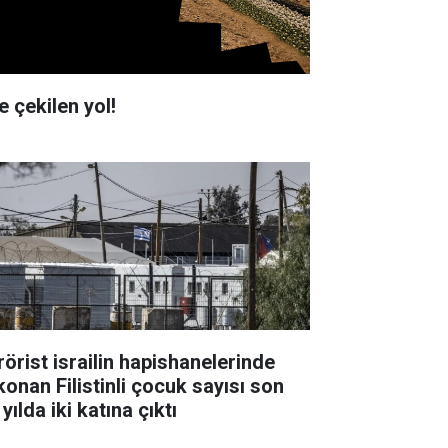
e çekilen yol!
rörist israilin hapishanelerinde
konan Filistinli çocuk sayısı son
 yılda iki katına çıktı