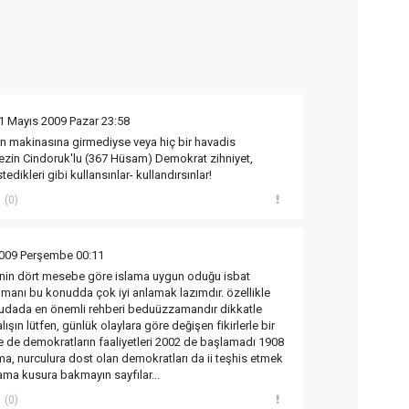
1 Mayıs 2009 Pazar 23:58
n makinasına girmediyse veya hiç bir havadis
ezin Cindoruk'lu (367 Hüsam) Demokrat zihniyet,
tedikleri gibi kullansınlar- kullandırsınlar!
(0)
2009 Perşembe 00:11
inin dört mesebe göre islama uygun oduğu isbat
manı bu konudda çok iyi anlamak lazımdır. özellikle
nudada en önemli rehberi beduüzzamandır dikkatle
şın lütfen, günlük olaylara göre değişen fikirlerle bir
de de demokratların faaliyetleri 2002 de başlamadı 1908
ma, nurculura dost olan demokratları da ii teşhis etmek
ama kusura bakmayın sayfılar...
(0)