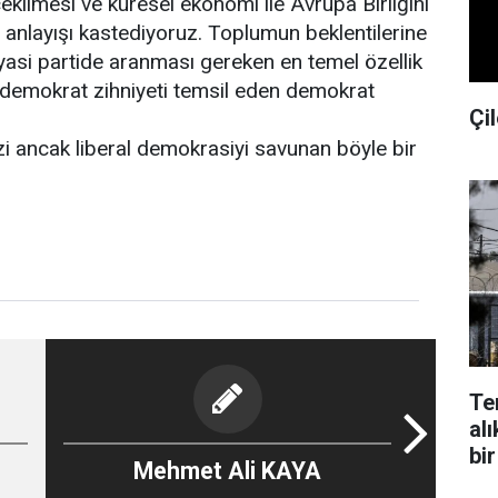
kilmesi ve küresel ekonomi ile Avrupa Birliğini
i anlayışı kastediyoruz. Toplumun beklentilerine
yasi partide aranması gereken en temel özellik
 demokrat zihniyeti temsil eden demokrat
Çil
ezi ancak liberal demokrasiyi savunan böyle bir
Te
alı
bir
Mehmet Ali KAYA