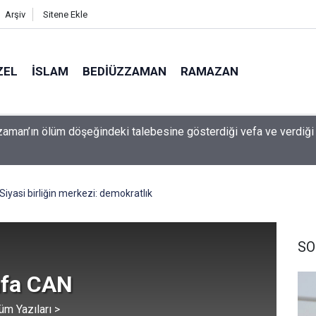
Arşiv
Sitene Ekle
ZEL
İSLAM
BEDIÜZZAMAN
RAMAZAN
 çocuk güvenliği davasında rekor ceza: 567 milyon dolar ödeyec
Siyasi birliğin merkezi: demokratlık
SO
fa CAN
üm Yazıları >