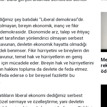
ğimiz şey batıdaki “Liberal demokrasi”dir.
 olmayan, bireyin ekonomik, inanç ve fikir
n demokrasidir. Ekonomide arz, talep ve ihtiyaç
t tarafından yönlendirici olmayan serbest
savunan, devletin ekonomik hayatta olmadığı
li benimser. Fikir hürriyetini ve bireylerin din
savunur, temel hak ve hürriyetlerin en geniş
Me
için mücadele eder. Bireyin hak ve hürriyetlerini
re
anın hakkını topluma da devlete de feda etmez.
öd
 feda ederse o bir bireysel fazilettir bu
.
ılıların liberal ekonomi dediğimiz serbest
özel sermaye ve özelleştirme, yani devletin