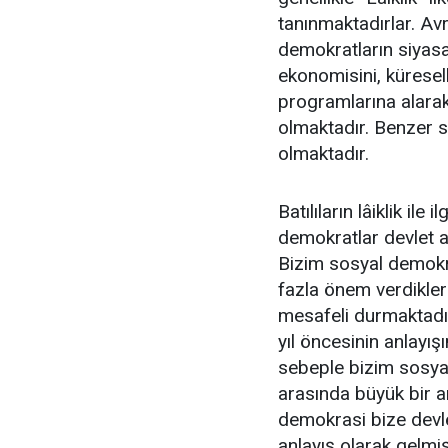
tanınmaktadırlar. Avr
demokratların siyasa
ekonomisini, küresel
programlarına alarak “
olmaktadır. Benzer s
olmaktadır.
Batılıların lâiklik ile
demokratlar devlet ağ
Bizim sosyal demokra
fazla önem verdikleri 
mesafeli durmaktadırl
yıl öncesinin anlayı
sebeple bizim sosyal
arasında büyük bir an
demokrasi bize devle
anlayış olarak gelm