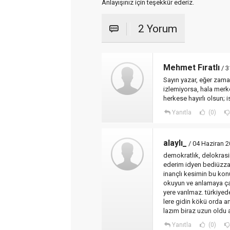
Anlayışınız için teşekkür ederiz.
2 Yorum
Mehmet Fıratlı
/ 3
Sayın yazar, eğer zama
izlemiyorsa, hala merk
herkese hayırlı olsun; is
Yanıtla
(0)
alaylı_
/ 04 Haziran 
demokratlık, delokras
ederim idyen bediüzza
inançlı kesimin bu ko
okuyun ve anlamaya çalı
yere varılmaz. türkiye
lere gidin kökü orda a
lazım biraz uzun oldu 
Yanıtla
(0)