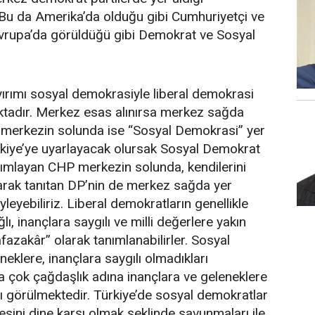
Bu da Amerika’da olduğu gibi Cumhuriyetçi ve
Avrupa’da görüldüğü gibi Demokrat ve Sosyal
.
ırımı sosyal demokrasiyle liberal demokrasi
ktadır. Merkez esas alınırsa merkez sağda
 merkezin solunda ise “Sosyal Demokrasi” yer
rkiye’ye uyarlayacak olursak Sosyal Demokrat
anımlayan CHP merkezin solunda, kendilerini
arak tanıtan DP’nin de merkez sağda yer
öyleyebiliriz. Liberal demokratların genellikle
ı, inançlara saygılı ve milli değerlere yakın
azakâr” olarak tanımlanabilirler. Sosyal
eklere, inançlara saygılı olmadıkları
 çok çağdaşlık adına inançlara ve geleneklere
arı görülmektedir. Türkiye’de sosyal demokratlar
lkesini dine karşı olmak şeklinde savunmaları ile