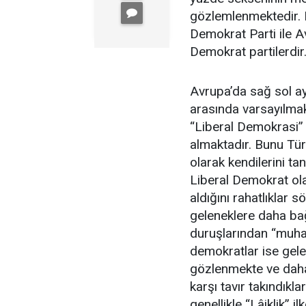
gözlemlenmektedir. 
Demokrat Parti ile 
Demokrat partilerdir
Avrupa’da sağ sol ay
arasında varsayılma
“Liberal Demokrasi”
almaktadır. Bunu Tü
olarak kendilerini t
Liberal Demokrat ol
aldığını rahatlıklar s
geleneklere daha bağl
duruşlarından “muhaf
demokratlar ise gelen
gözlenmekte ve daha
karşı tavır takındıkl
genellikle “Lâiklik” i