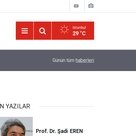
İstanbul
29 °C
ek
13:40
Çile çekilen yol!
Günün tüm
haberleri
N YAZILAR
Prof. Dr. Şadi
EREN