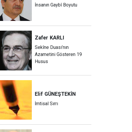
İnsanın Gaybî Boyutu
Zafer
KARLI
Sekîne Duası’nın
Azametini Gösteren 19
Husus
Elif
GÜNEŞTEKİN
İmtisal Sırrı