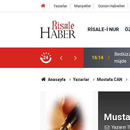
Yazarlar
Manşetler
Günün Haberleri
RISALE-I NUR
Ö
i talebesine gösterdiği vefa ve verdiği
24
14:57
Meta'ya
Anasayfa
Yazarlar
Mustafa CAN
Musta
Yazarın T