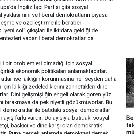
upa’da İngiliz İşçi Partisi gibi sosyal
l yaklaşımını ve liberal demokratların piyasa
leşme ve özelleştirme ile beraber
yeni sol” çıkışları ile iktidara geldiği de
entezleri yapan liberal demokratlar da
 ilgili bir problemleri olmadığı için sosyal
ırlıklı ekonomik politikaları anlamaktadırlar.
tlar ise lâikliğin korunmasına her şeyden daha
için lâikliği zedelediklerini zannettikleri dine
ar. Dini gelişmişliğin engeli olarak gören yüz
şını bırakmaya da pek niyetli gözükmüyorlar. Bu
 demokratlar ile batıdaki sosyal demokratlar
Be
layış farkı vardır. Dolayısıyla batıdaki sosyal
ta
tçi, baskıcı ve dine karşı olan demokratik
mü
iştir. Buna gerçek anlamda demokrasi demek