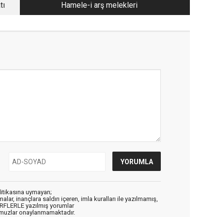
tı
Hamele-i arş melekleri
litikasına uymayan;
alar, inançlara saldırı içeren, imla kuralları ile yazılmamış,
ARFLERLE yazılmış yorumlar
muzlar onaylanmamaktadır.