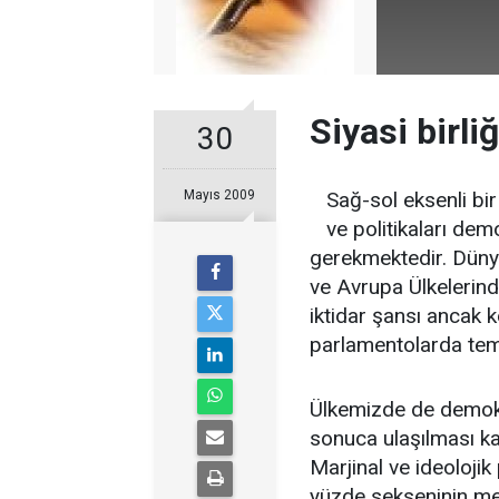
Siyasi birli
30
Mayıs 2009
Sağ-sol eksenli bir
ve politikaları de
gerekmektedir. Dünya
ve Avrupa Ülkelerinde
iktidar şansı ancak 
parlamentolarda tems
Ülkemizde de demokra
sonuca ulaşılması ka
Marjinal ve ideolojik
yüzde sekseninin mer