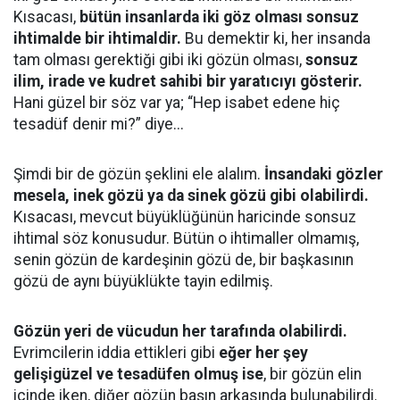
Kısacası,
bütün insanlarda iki göz olması sonsuz
ihtimalde bir ihtimaldir.
Bu demektir ki, her insanda
tam olması gerektiği gibi iki gözün olması,
sonsuz
ilim, irade ve kudret sahibi bir yaratıcıyı gösterir.
Hani güzel bir söz var ya; “Hep isabet edene hiç
tesadüf denir mi?” diye...
Şimdi bir de gözün şeklini ele alalım.
İnsandaki gözler
mesela, inek gözü ya da sinek gözü gibi olabilirdi.
Kısacası, mevcut büyüklüğünün haricinde sonsuz
ihtimal söz konusudur. Bütün o ihtimaller olmamış,
senin gözün de kardeşinin gözü de, bir başkasının
gözü de aynı büyüklükte tayin edilmiş.
Gözün yeri de vücudun her tarafında olabilirdi.
Evrimcilerin iddia ettikleri gibi
eğer her şey
gelişigüzel ve tesadüfen olmuş ise
, bir gözün elin
içinde iken, diğer gözün başın arkasında bulunabilirdi.