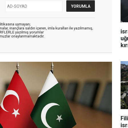
litikasına uymayan;
alar, inançlara saldırı içeren, imla kuralları ile yazılmamış,
isr
ARFLERLE yazılmış yorumlar
muzlar onaylanmamaktadır.
uğ
kır
Fi
isr