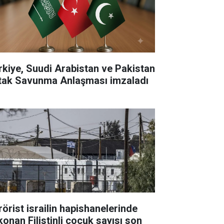
rkiye, Suudi Arabistan ve Pakistan
tak Savunma Anlaşması imzaladı
rörist israilin hapishanelerinde
konan Filistinli çocuk sayısı son