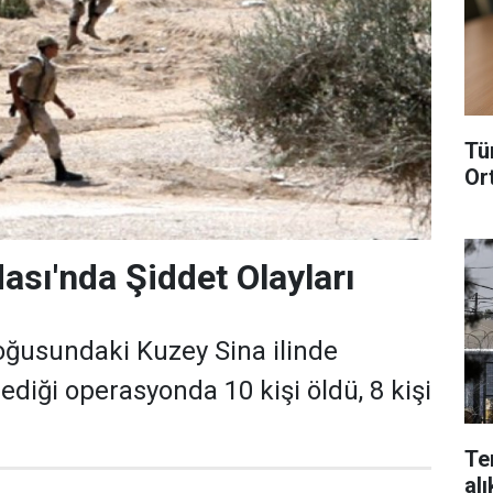
Tü
Or
ası'nda Şiddet Olayları
oğusundaki Kuzey Sina ilinde
diği operasyonda 10 kişi öldü, 8 kişi
Te
alı