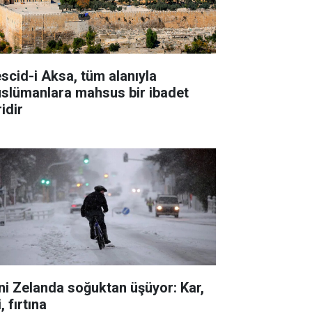
scid-i Aksa, tüm alanıyla
slümanlara mahsus bir ibadet
idir
ni Zelanda soğuktan üşüyor: Kar,
i, fırtına