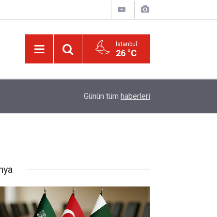
İstanbul
26 °C
14:57
Meta'ya çocuk güvenliği davasında rekor ceza:
Günün tüm
haberleri
nya