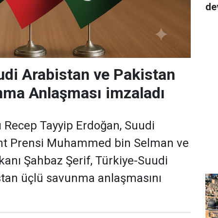
de
udi Arabistan ve Pakistan
nma Anlaşması imzaladı
Recep Tayyip Erdoğan, Suudi
aht Prensi Muhammed bin Selman ve
anı Şahbaz Şerif, Türkiye-Suudi
stan üçlü savunma anlaşmasını