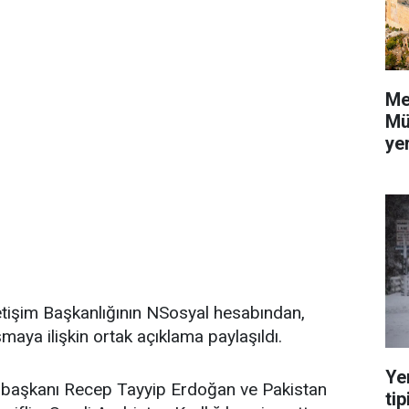
Me
Mü
yer
etişim Başkanlığının NSosyal hesabından,
maya ilişkin ortak açıklama paylaşıldı.
Ye
başkanı Recep Tayyip Erdoğan ve Pakistan
tip