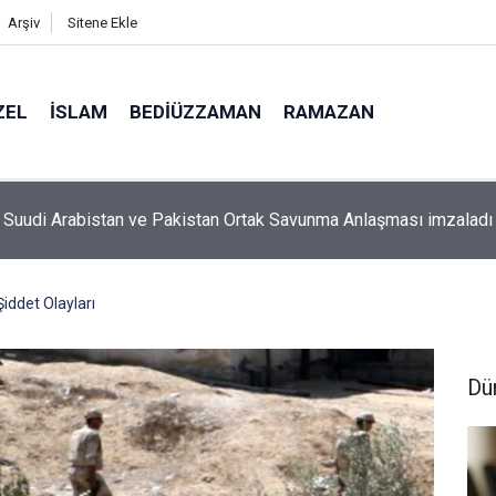
Arşiv
Sitene Ekle
ZEL
İSLAM
BEDIÜZZAMAN
RAMAZAN
aman’ın ölüm döşeğindeki talebesine gösterdiği vefa ve verdiği
iddet Olayları
Dü