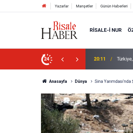
Yazarlar
Manşetler
Günün Haberleri
RISALE-I NUR
Ö
Bediüzz
kistan Ortak Savunma Anlaşması imzaladı
24
16:14
müjde
Anasayfa
Dünya
Sina Yarımdası'nda Ş