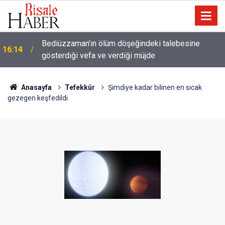
Meta'ya çocuk güvenliği davasında rekor ceza: 567
14:57
milyon dolar ödeyecek
Anasayfa
Tefekkür
Şimdiye kadar bilinen en sıcak
gezegen keşfedildi