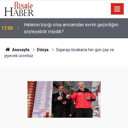
Güneş Tutulması 12 Ağustos'ta: Türkiye'den
16:05
görülecek mi?
Anasayfa
Dünya
Sigarayı bırakana her gün çay ve
yiyecek ücretsiz