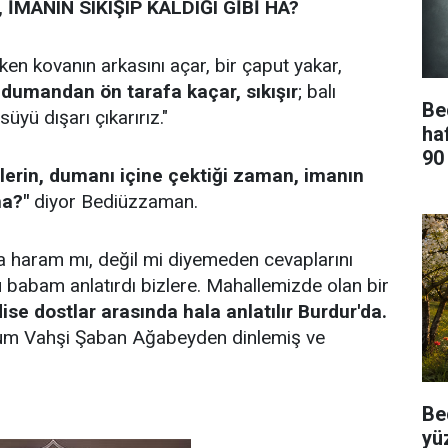
 İMANIN SIKIŞIP KALDIĞI GİBİ HA?
rken kovanın arkasını açar, bir çaput yakar,
 dumandan ön tarafa kaçar, sıkışır
; balı
Be
üyü dışarı çıkarırız."
ha
90
lerin, dumanı içine çektiği zaman, imanın
ha?"
diyor Bediüzzaman.
a haram mı, değil mi diyemeden cevaplarını
u babam anlatırdı bizlere. Mahallemizde olan bir
ise dostlar arasında hala anlatılır Burdur'da.
hum Vahşi Şaban Ağabeyden dinlemiş ve
Be
yü