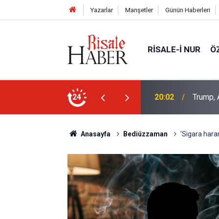
Yazarlar
Manşetler
Günün Haberleri
RISALE-I NUR
Ö
an Müslüman adaya kin kustu
24
16:00
Canlılar
Anasayfa
Bediüzzaman
'Sigara haram