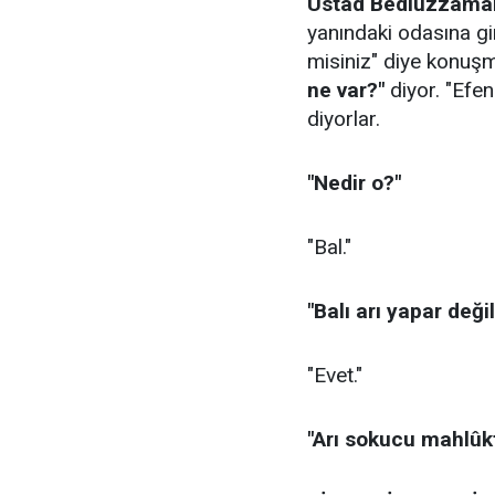
Üstad Bediüzzaman
yanındaki odasına gir
misiniz" diye konuş
ne var?"
diyor. "Efen
diyorlar.
"Nedir o?"
"Bal."
"Balı arı yapar deği
"Evet."
"Arı sokucu mahlûkt