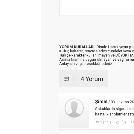
YORUM KURALLARI:
Risale Haber yayın po
Küfür, hakaret, rencide edici cümleler veya im
Türkçe karakter kullanılmayan ve BÜYÜK H
Adınız kısmına uygun olmayan ve saçma ru
Anlayışınız için teşekkür ederiz.
4 Yorum
Şimal
/ 03 Haziran 2
Sokaklarda sigara izma
hastalıklar ölümler zate
Yanıtla
(0)