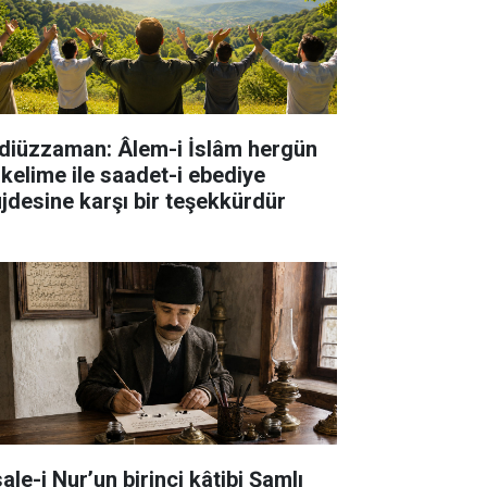
diüzzaman: Âlem-i İslâm hergün
 kelime ile saadet-i ebediye
jdesine karşı bir teşekkürdür
ale-i Nur’un birinci kâtibi Şamlı