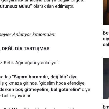
Tütünsüz Günü”
olarak ilan edilmiştir.
Be
yler Anlatıyor kitabından:
diy
cah
 DEĞİLDİR TARTIŞMASI
z Refik Ağır ağabey anlatıyor:
arkadaş
"Sigara haramdır, değildir"
diye
İş çıkmaza girince, "gidelim hoca efendiye
derken boş gitmeyelim, bal götürelim"
diye
z bal koyuyorlar.
En