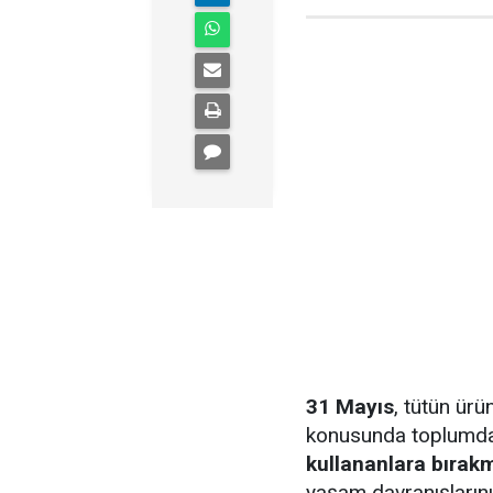
31 Mayıs
, tütün ürü
konusunda toplumda 
kullananlara bırakm
yaşam davranışlarını