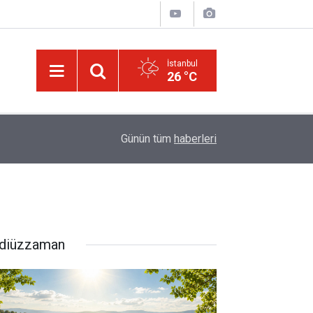
İstanbul
26 °C
15:35
Sosyal medya, derslerde başarısızlığa yol açıyo
Günün tüm
haberleri
diüzzaman