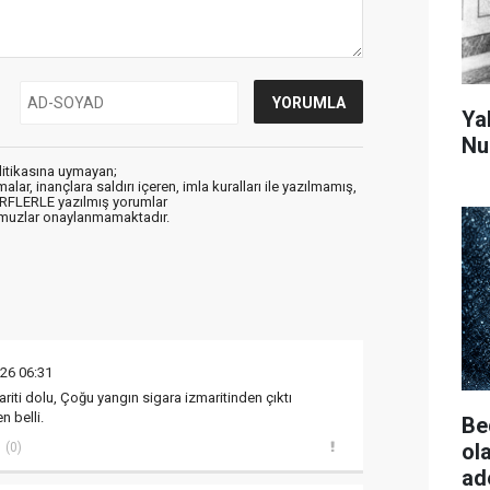
Ya
Nu
litikasına uymayan;
alar, inançlara saldırı içeren, imla kuralları ile yazılmamış,
ARFLERLE yazılmış yorumlar
muzlar onaylanmamaktadır.
026 06:31
riti dolu, Çoğu yangın sigara izmaritinden çıktı
n belli.
Be
ol
(0)
ad