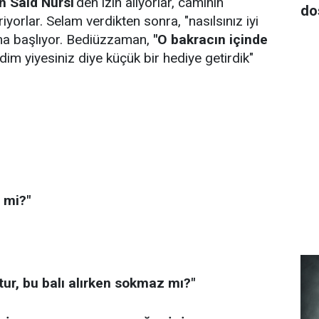
 Said Nursi
'den izin alıyorlar, caminin
do
iyorlar. Selam verdikten sonra, "nasılsınız iyi
ma başlıyor. Bediüzzaman,
"O bakracın içinde
dim yiyesiniz diye küçük bir hediye getirdik"
l mi?"
ur, bu balı alırken sokmaz mı?"