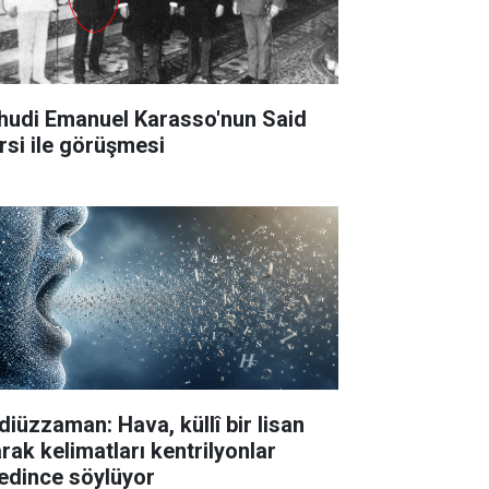
hudi Emanuel Karasso'nun Said
rsi ile görüşmesi
diüzzaman: Hava, küllî bir lisan
arak kelimatları kentrilyonlar
edince söylüyor