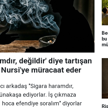
Be
bu
mü
mdır, değildir' diye tartışan
d Nursi'ye müracaat eder
ıcı arkadaş "Sigara haramdır,
münakaşa ediyorlar. İş çıkmaza
m hoca efendiye soralım" diyorlar
Ris