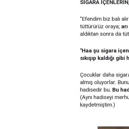
SİGARA İÇENLERİN,
"Efendim biz balı alı
tüttürürüz oraya;
arı
aldıktan sonra da tüts
"Haa şu sigara içen
sıkışıp kaldığı gibi 
Çocuklar daha sigar
almış oluyorlar. Bun
hadisedir bu.
Bu had
(Aynı hadiseyi mer
kaydetmiştim.)