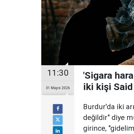
11:30
'Sigara hara
iki kişi Sai
31 Mayıs 2026
Burdur'da iki ar
değildir" diye 
girince, "gideli