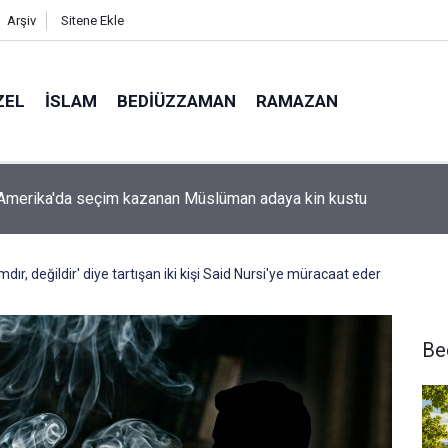
Arşiv
Sitene Ekle
ZEL
İSLAM
BEDIÜZZAMAN
RAMAZAN
 niye iki gözlü?
dır, değildir' diye tartışan iki kişi Said Nursi'ye müracaat eder
Be