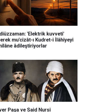
diüzzaman: 'Elektrik kuvveti'
erek mu'cizât-ı Kudret-i İlâhiyeyi
ilâne âdileştiriyorlar
ver Paşa ve Said Nursi