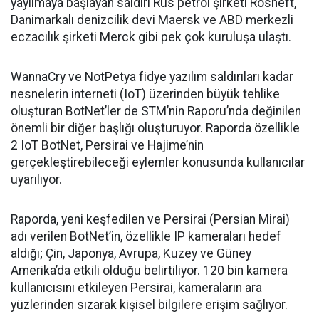
yayılmaya başlayan saldırı Rus petrol şirketi Rosneft,
Danimarkalı denizcilik devi Maersk ve ABD merkezli
eczacılık şirketi Merck gibi pek çok kuruluşa ulaştı.
WannaCry ve NotPetya fidye yazılım saldırıları kadar
nesnelerin interneti (IoT) üzerinden büyük tehlike
oluşturan BotNet’ler de STM’nin Raporu’nda değinilen
önemli bir diğer başlığı oluşturuyor. Raporda özellikle
2 IoT BotNet, Persirai ve Hajime’nin
gerçekleştirebileceği eylemler konusunda kullanıcılar
uyarılıyor.
Raporda, yeni keşfedilen ve Persirai (Persian Mirai)
adı verilen BotNet’in, özellikle IP kameraları hedef
aldığı; Çin, Japonya, Avrupa, Kuzey ve Güney
Amerika’da etkili olduğu belirtiliyor. 120 bin kamera
kullanıcısını etkileyen Persirai, kameraların ara
yüzlerinden sızarak kişisel bilgilere erişim sağlıyor.