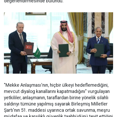
değerlendirmesinde bulundu.
"Mekke Anlaşması'nın, hiçbir ülkeyi hedeflemediğini,
mevcut diyalog kanallarını kapatmadığını" vurgulayan
yetkililer, anlaşmanın, taraflardan birine yönelik silahlı
saldırıyı tümüne yapılmış sayarak Birleşmiş Milletler
Şartı'nın 51. maddesi uyarınca ortak savunma, meşru
müdafaa ve karşılıklı güvenlik taahhüdünü teyit ettiğini