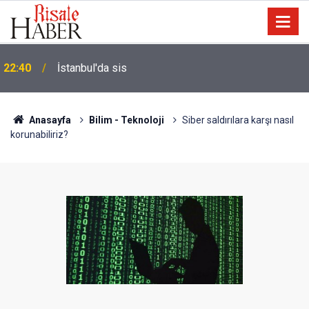
Biyoloji profesörünün parmağının ucunda niçin göz
21:18
yok?
Anasayfa
Bilim - Teknoloji
Siber saldırılara karşı nasıl
korunabiliriz?