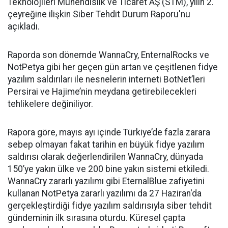
Teknolojileri Mühendislik ve Ticaret AŞ (STM), yılın 2.
çeyreğine ilişkin Siber Tehdit Durum Raporu'nu
açıkladı.
Raporda son dönemde WannaCry, EnternalRocks ve
NotPetya gibi her geçen gün artan ve çeşitlenen fidye
yazılım saldırıları ile nesnelerin interneti BotNet’leri
Persirai ve Hajime’nin meydana getirebilecekleri
tehlikelere değiniliyor.
Rapora göre, mayıs ayı içinde Türkiye’de fazla zarara
sebep olmayan fakat tarihin en büyük fidye yazılım
saldırısı olarak değerlendirilen WannaCry, dünyada
150’ye yakın ülke ve 200 bine yakın sistemi etkiledi.
WannaCry zararlı yazılımı gibi EternalBlue zafiyetini
kullanan NotPetya zararlı yazılımı da 27 Haziran'da
gerçekleştirdiği fidye yazılım saldırısıyla siber tehdit
gündeminin ilk sırasına oturdu. Küresel çapta