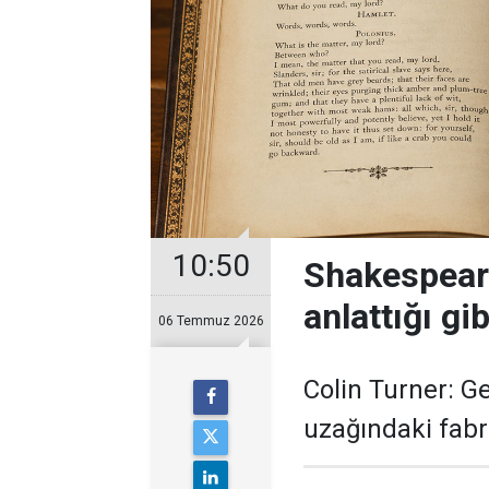
10:50
Shakespeare
anlattığı gi
06 Temmuz 2026
Colin Turner: G
uzağındaki fabr