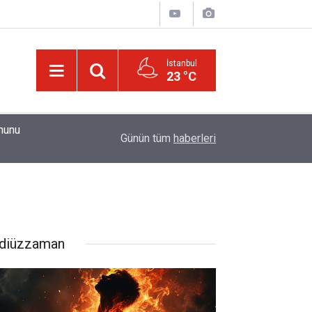
İstanbul
23 °C
01:15
Güldüren de O’dur, ağlatan da O’dur, öldüren de O’
Günün tüm
haberleri
diüzzaman