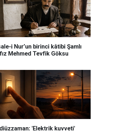
ale-i Nur’un birinci kâtibi Şamlı
fız Mehmed Tevfik Göksu
diüzzaman: 'Elektrik kuvveti'