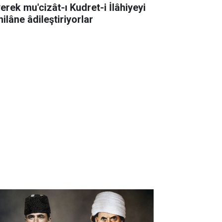
erek mu'cizât-ı Kudret-i İlâhiyeyi
ilâne âdileştiriyorlar