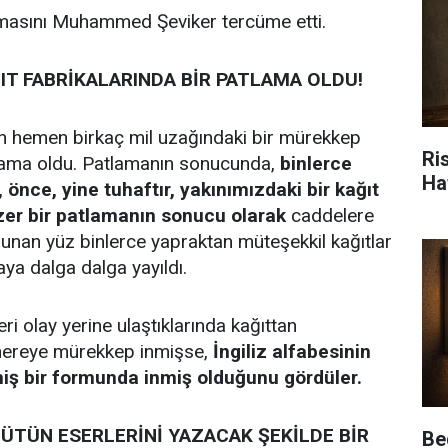
lamasını Muhammed Şeviker tercüme etti.
IT FABRİKALARINDA BİR PATLAMA OLDU!
n hemen birkaç mil uzağındaki bir mürekkep
Ris
tlama oldu. Patlamanın sonucunda,
binlerce
Ha
önce, yine tuhaftır, yakınımızdaki bir kağıt
zer bir patlamanın sonucu olarak
caddelere
lunan yüz binlerce yapraktan müteşekkil kağıtlar
ya dalga dalga yayıldı.
leri olay yerine ulaştıklarında kağıttan
 nereye mürekkep inmişse,
İngiliz alfabesinin
iş bir formunda inmiş olduğunu gördüler.
ÜTÜN ESERLERİNİ YAZACAK ŞEKİLDE BİR
Be