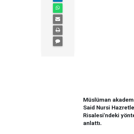
Müslüman akademis
Said Nursi Hazretler
Risalesi'ndeki yön
anlattı.