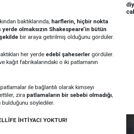
diy
cah
kından baktıklarında,
harflerin, hiçbir nokta
ış yerde olmaksızın Shakespeare’in bütün
şekilde
bir araya getirilmiş olduğunu gördüler.
aktıkları her yerde
edebî şaheserler
gördüler.
 kağıt fabrikalarındaki o iki patlamanın
patlamalar ile bağlantılı olarak kimseyi
ttiler, zira
patlamaların bir sebebi olmadığı
,
u bulduğunu söylediler.
LLİFE İHTİYACI YOKTUR!