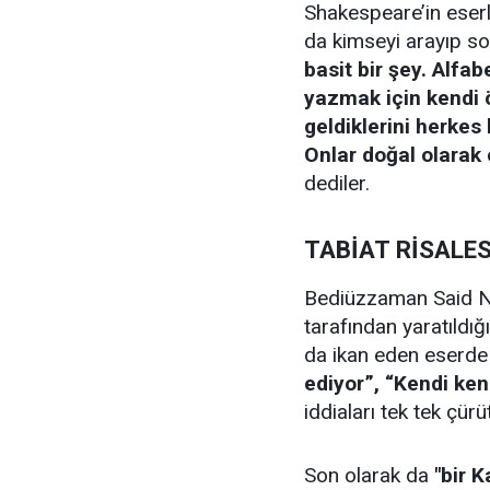
Shakespeare’in eserle
da kimseyi arayıp so
basit bir şey. Alfa
yazmak için kendi ö
geldiklerini herkes 
Onlar doğal olarak o
dediler.
TABİAT RİSALES
Bediüzzaman Said Nu
tarafından yaratıldığı
da ikan eden eserde 
ediyor”, “Kendi ken
iddiaları tek tek çürü
Son olarak da
"bir K