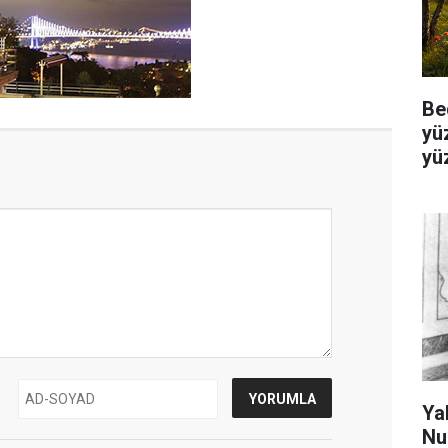
Be
yü
yü
Ya
Nu