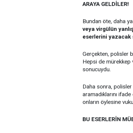
ARAYA GELDİLER!
Bundan öte, daha ya
veya virgülün yanl
eserlerini yazacak 
Gerçekten, polisler b
Hepsi de mürekkep ve
sonucuydu.
Daha sonra, polisler 
aramadıklarını ifade e
onların öylesine vuk
BU ESERLERİN MÜE