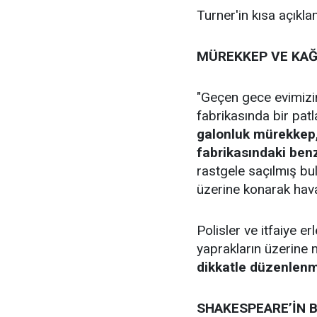
Turner'in kısa açık
MÜREKKEP VE KAĞ
"Geçen gece evimizi
fabrikasında bir pa
galonluk mürekkep, 
fabrikasındaki ben
rastgele saçılmış bu
üzerine konarak hava
Polisler ve itfaiye er
yaprakların üzerine
dikkatle düzenlenm
SHAKESPEARE’İN B