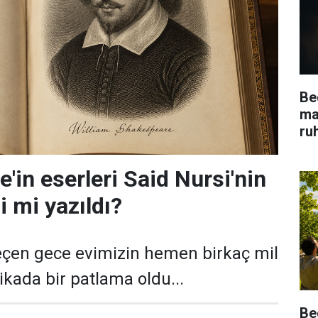
Be
ma
ru
'in eserleri Said Nursi'nin
bi mi yazıldı?
eçen gece evimizin hemen birkaç mil
ikada bir patlama oldu...
Be