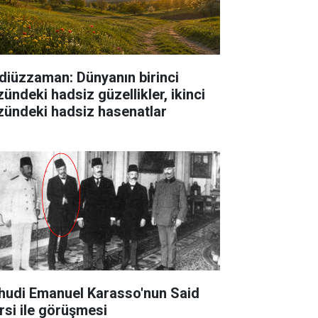
diüzzaman: Dünyanın birinci
zündeki hadsiz güzellikler, ikinci
zündeki hadsiz hasenatlar
hudi Emanuel Karasso'nun Said
rsi ile görüşmesi