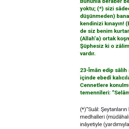
Bununla berâber ben
yoktu; (*) sizi sâd
düşünmeden) bana u
kendinizi kınayın! 
de siz benim kurta
(Allah’a) ortak koş
Şüphesiz ki o zâlim
vardır.
23-Îmân edip sâlih a
içinde ebedî kalıcıl
Cennetlere konulmuş
temennîleri: “Selâm
(*)“Suâl: Şeytanların
medhalleri (müdâhal
inâyetiyle (yardımıyla