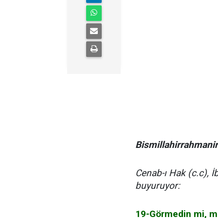
Bismillahirrahmani
Cenab-ı Hak (c.c), 
buyuruyor:
19-Görmedin mi, muh