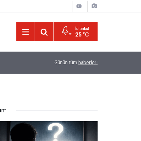
İstanbul
25 °C
16:00
Canlılar niye iki gözlü?
Günün tüm
haberleri
lam