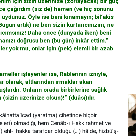
im için sizin üzerinize (zorlayacak) bir güç
ece çağırdım (siz de) hemen (ve hiç sonunu
ydunuz. Öyle ise beni kınamayın; bil‘akis
(Bugün artık) ne ben sizin kurtarıcınızım, ne
rıcımsınız! Daha önce (dünyada iken) beni
manızı doğrusu ben (bu gün) inkâr ettim.”
ler yok mu, onlar için (pek) elemli bir azab
meller işleyenler ise, Rablerinin izniyle,
ar olarak, altlarından ırmaklar akan
lardır. Onların orada birbirlerine sağlık
 (sizin üzerinize olsun)!” (duâsı)dır.
 kâinatta îcad (yaratma) cihetinde hiçbir
eleri) olmadığı, hem Cenâb-ı Hakk rahmet ve
) ehl-i hakka tarafdar olduğu (...) hâlde, hizbü’ş-