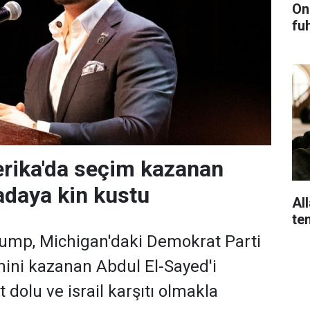
On
fu
rika'da seçim kazanan
daya kin kustu
Al
te
ump, Michigan'daki Demokrat Parti
ini kazanan Abdul El-Sayed'i
 dolu ve israil karşıtı olmakla