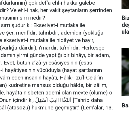
fdarlarının) çok def‘a ehl-i hakka galebe
ir? Ve ehl-i hak, her vakit şeytanların şerrinden
Biz
masının sırrı nedir?
de
sırrı şudur ki: Ekseriyet-i mutlaka ile
ul
ve şer, menfîdir, tahribdir, ademîdir (yokluğa
e ekseriyet-i mutlaka ile hidâyet ve hayır,
varlığa dâirdir), i‘mardır, ta‘mîrdir. Herkesçe
adamın yirmi günde yaptığı bir binâyı, bir adam,
. Evet, bütün a‘zâ-yı esâsiyesinin (esas
t-i hayâtiyesinin vücûduyla (hayat şartlarının
vâm eden insanın hayâtı, Hâlık-ı zü’l-Celâl’in
ının) kudretine mahsus olduğu hâlde, bir zâlim,
le, hayâta nisbeten ademî olan mevte (ölüme) o
اَلتَّخْر۪يبُ اَسْ [Tahrib daha
Baş
sâl (atasözü) hükmüne geçmiştir.” (Lem‘alar, 13.