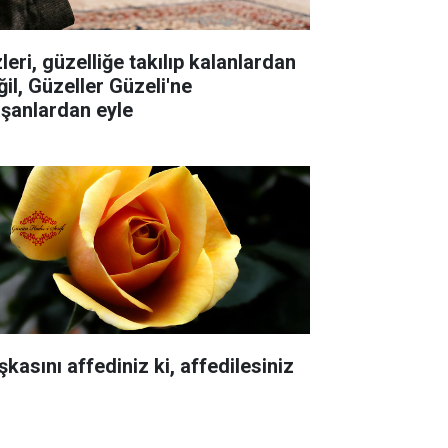
leri, güzelliğe takılıp kalanlardan
ğil, Güzeller Güzeli'ne
aşanlardan eyle
kasını affediniz ki, affedilesiniz