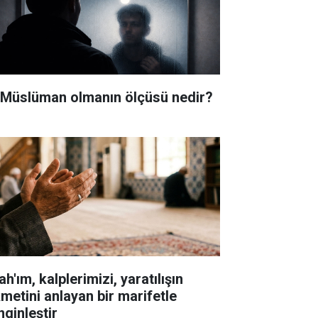
i Müslüman olmanın ölçüsü nedir?
ah'ım, kalplerimizi, yaratılışın
kmetini anlayan bir marifetle
nginleştir