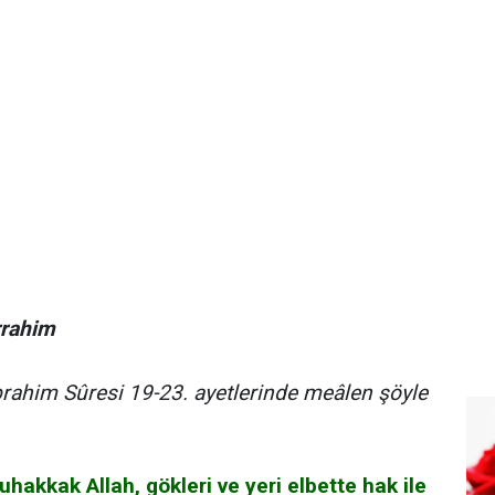
rrahim
İbrahim Sûresi 19-23. ayetlerinde meâlen şöyle
akkak Allah, gökleri ve yeri elbette hak ile