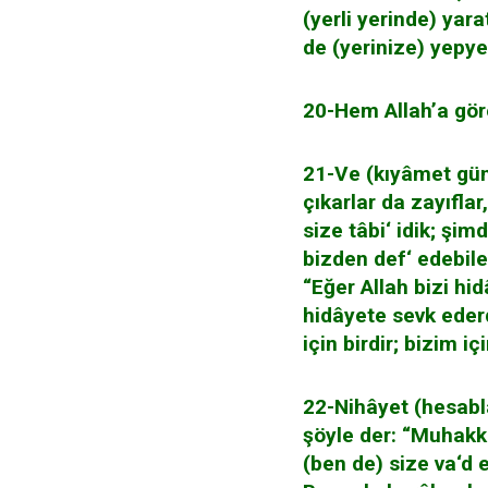
(yerli yerinde) yara
de (yerinize) yepyen
20-Hem Allah’a göre
21-Ve (kıyâmet günü
çıkarlar da zayıfla
size tâbi‘ idik; şim
bizden def‘ edebile
“Eğer Allah bizi hid
hidâyete sevk ederd
için birdir; bizim i
22-Nihâyet (hesablar
şöyle der: “Muhakkak
(ben de) size va‘d