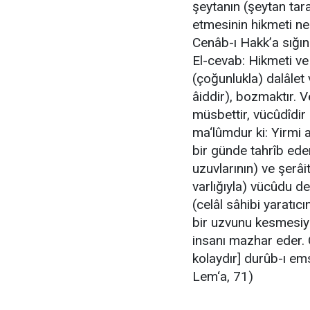
şeytanın (şeytan tara
etmesinin hikmeti ned
Cenâb-ı Hakk’a sığın
El-cevab: Hikmeti ve 
(çoğunlukla) dalâlet 
âiddir), bozmaktır. V
müsbettir, vücûdîdir (
ma‘lûmdur ki: Yirmi 
bir günde tahrîb eder
uzuvlarının) ve şerâi
varlığıyla) vücûdu de
(celâl sâhibi yaratıc
bir uzvunu kesmesiy
insanı mazhar eder. Onun içindir ki, هَلُ
kolaydır] durûb-ı em
Lem‘a, 71)