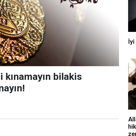
İy
i kınamayın bilakis
nayın!
All
hi
ze