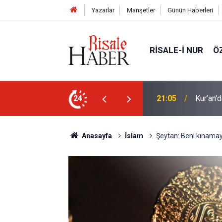
Yazarlar
Manşetler
Günün Haberleri
RISALE-I NUR
Ö
n mucizevi yönleri
24
20:02
Trump, 
Anasayfa
İslam
Şeytan: Beni kınamayın