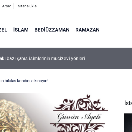
Arşiv
Sitene Ekle
ZEL
İSLAM
BEDIÜZZAMAN
RAMAZAN
Amerika'da seçim kazanan Müslüman adaya kin kustu
 bilakis kendinizi kınayın!
İs