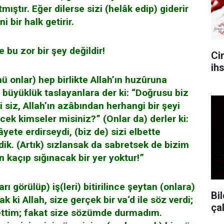
tmıştır. Eğer dilerse sizi (helâk edip) giderir
i bir halk getirir.
 bu zor bir şey değildir!
Ci
ih
 onlar) hep birlikte Allah’ın huzûruna
r, büyüklük taslayanlara der ki: “Doğrusu biz
di siz, Allah’ın azâbından herhangi bir şeyi
cek kimseler misiniz?” (Onlar da) derler ki:
âyete erdirseydi, (biz de) sizi elbette
ik. (Artık) sızlansak da sabretsek de bizim
çin kaçıp sığınacak bir yer yoktur!”
ı görülüp) iş(leri) bitirilince şeytan (onlara)
Bil
 ki Allah, size gerçek bir va‘d ile söz verdi;
ça
 ettim; fakat size sözümde durmadım.