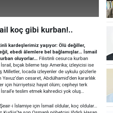
il koç gibi kurban!..
tinli kardeşlerimiz yaşıyor: Ölü değiller,
eğil, ebedi âlemlere bel bağlamışlar...
İsmail
urban oluyorlar...
Filistinli cesurca kurban
İsrail, bıçak bileme taşı Amerika; izleyicisi ise
 Milletler, locada izleyenler de uykulu gözlerle
tan Yavuz’dan cesaret, Abdülhamid’den kararlılık
ller için hürriyetsiz hayat ölüm; cepheyi terk
ak İsrail’e teslim etmek kahredici yok oluş…
Şeair-i İslamiye için İsmail oldular, koç oldular…
miz Kudüs’te son Osmanlı nöbetçisi Iğdırlı Hasan