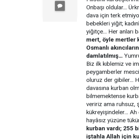
Onbaşı oldular... Ür
dava için terk etmiyo
bebekleri yiğit; kadın
yiğitçe… Her anları 
mert, öyle mertler 
Osmanlı akıncıların
damlatılmış…
Yumruk
Biz ilk kıblemiz ve
peygamberler mescid
oluruz der gibiler… 
davasına kurban olm
bilmemektense kurba
veririz ama ruhsuz, 
kükreyişindeler… Ah e
hayâsız yüzüne tükür
kurban vardı; 255 b
iştahla Allah için k