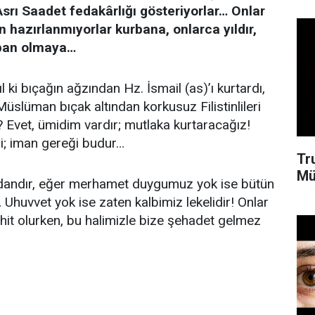
 Asrı Saadet fedakârlığı gösteriyorlar… Onlar
 hazırlanmıyorlar kurbana, onlarca yıldır,
rban olmaya…
 ki bıçağın ağzından Hz. İsmail (as)’ı kurtardı,
Müslüman bıçak altından korkusuz Filistinlileri
? Evet, ümidim vardır; mutlaka kurtaracağız!
i; iman gereği budur…
Tr
Mü
dandır, eğer merhamet duygumuz yok ise bütün
… Uhuvvet yok ise zaten kalbimiz lekelidir! Onlar
hit olurken, bu halimizle bize şehadet gelmez