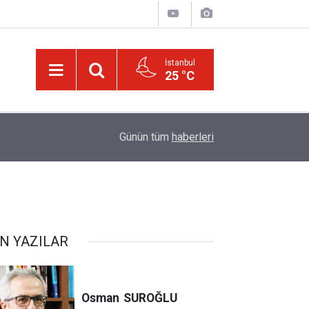
İstanbul
25 °C
16:00
Canlılar niye iki gözlü?
Günün tüm
haberleri
N YAZILAR
Osman
SUROĞLU