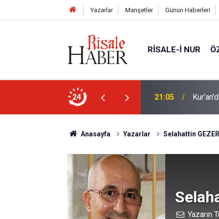
Yazarlar
Manşetler
Günün Haberleri
RISALE-I NUR
Ö
21:05
Kur’an'd
24
20:02
Trump, 
Anasayfa
Yazarlar
Selahattin GEZE
Selah
Yazarın T