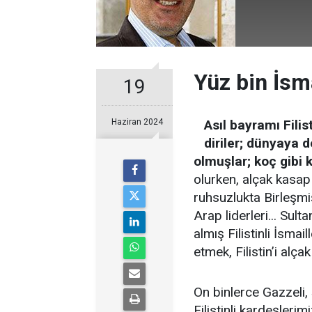
Yüz bin İsma
19
Haziran 2024
Asıl bayramı Filis
diriler; dünyaya d
olmuşlar; koç gibi k
olurken, alçak kasap 
ruhsuzlukta Birleşmiş
Arap liderleri... Sul
almış Filistinli İsmai
etmek, Filistin’i alç
On binlerce Gazzeli, 
Filistinli kardeşleri