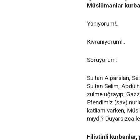
Müslümanlar kurban
Yanıyorum!..
Kıvranıyorum!..
Soruyorum:
Sultan Alparslan, S
Sultan Selim, Abdülh
zulme uğrayıp, Gazz
Efendimiz (sav) nur
katliam varken, Müsl
mıydı? Duyarsızca le
Filistinli kurbanlar