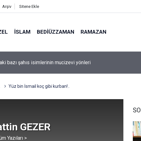
Arşiv
Sitene Ekle
ZEL
İSLAM
BEDIÜZZAMAN
RAMAZAN
aki bazı şahıs isimlerinin mucizevi yönleri
Amerika'da seçim kazanan Müslüman adaya kin kustu
R
Yüz bin İsmail koç gibi kurban!..
SO
attin GEZER
üm Yazıları >