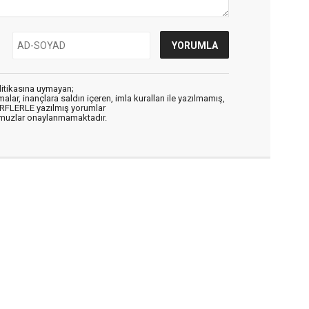
litikasına uymayan;
alar, inançlara saldırı içeren, imla kuralları ile yazılmamış,
ARFLERLE yazılmış yorumlar
muzlar onaylanmamaktadır.