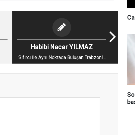
Can
Habibi Nacar YILMAZ
Sıfırcı İle Aynı Noktada Buluşan Trabzonlu
Ateist
So
ba