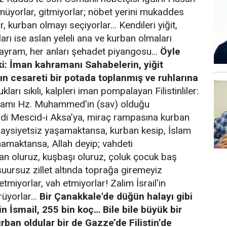
kmüyorlar, gitmiyorlar; nöbet yerini mukaddes
r, kurban olmayı seçiyorlar… Kendileri yiğit,
ları ise aslan yeleli ana ve kurban olmaları
bayram, her anları şehadet piyangosu...
Öyle
ki: İman kahramanı Sahabelerin, yiğit
ın cesareti bir potada toplanmış ve ruhlarına
ları sıkılı, kalpleri iman pompalayan Filistinliler:
 imamı Hz. Muhammed’in (sav) olduğu
i Mescid-i Aksa’ya, miraç rampasına kurban
Haysiyetsiz yaşamaktansa, kurban kesip, İslam
amaktansa, Allah deyip; vahdeti
n oluruz, kuşbaşı oluruz, çoluk çocuk baş
şuursuz zillet altında toprağa giremeyiz
tmiyorlar, vah etmiyorlar! Zalim İsrail'in
üyorlar...
Bir Çanakkale'de düğün halayı gibi
in İsmail, 255 bin koç… Bile bile büyük bir
urban oldular bir de Gazze’de Filistin’de