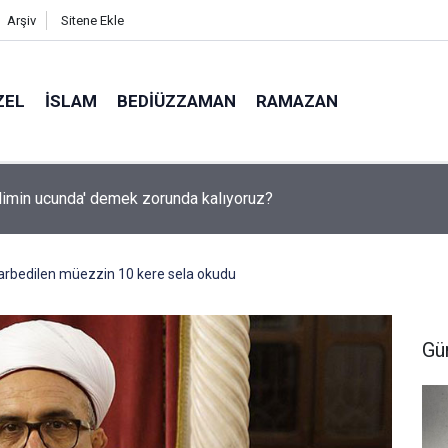
Arşiv
Sitene Ekle
ZEL
İSLAM
BEDIÜZZAMAN
RAMAZAN
ilimin ucunda' demek zorunda kalıyoruz?
arbedilen müezzin 10 kere sela okudu
Gü