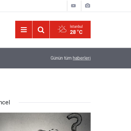
İstanbul
28 °C
09:45
Okullarında yapay zeka ile kopyaya karşı sözlü s
Günün tüm
haberleri
ncel