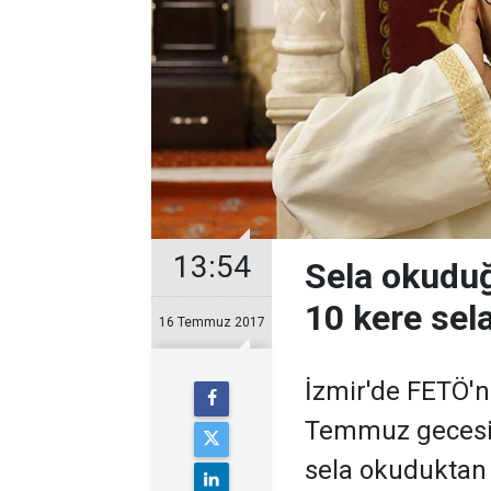
13:54
Sela okuduğ
10 kere sel
16 Temmuz 2017
İzmir'de FETÖ'
Temmuz gecesi 
sela okuduktan 