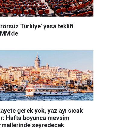
erörsüz Türkiye' yasa teklifi
MM'de
kayete gerek yok, yaz ayı sıcak
ur: Hafta boyunca mevsim
rmallerinde seyredecek