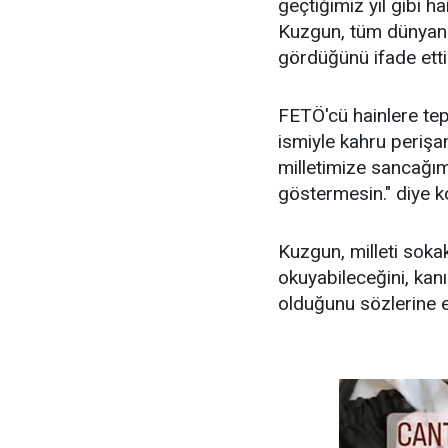
geçtiğimiz yıl gibi h
Kuzgun, tüm dünyanın
gördüğünü ifade etti
FETÖ'cü hainlere te
ismiyle kahru perişa
milletimize sancağım
göstermesin." diye k
Kuzgun, milleti soka
okuyabileceğini, ka
olduğunu sözlerine e