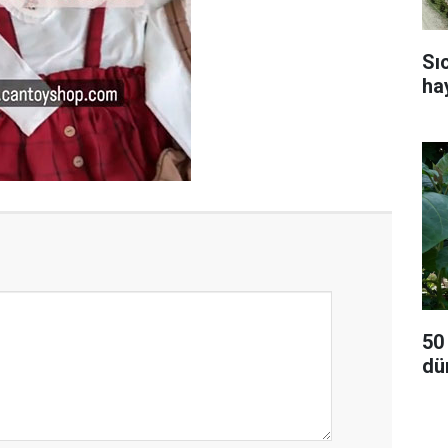
Sı
ha
50
dü