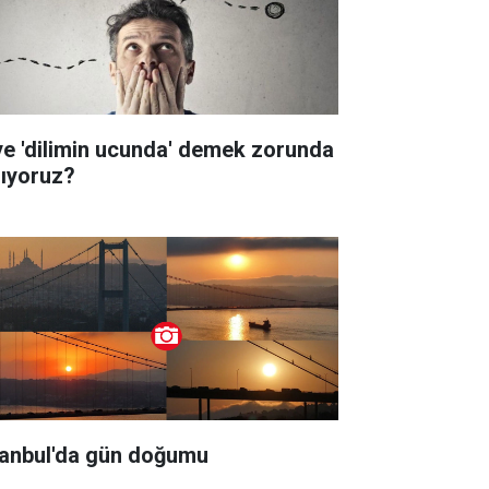
ye 'dilimin ucunda' demek zorunda
lıyoruz?
tanbul'da gün doğumu