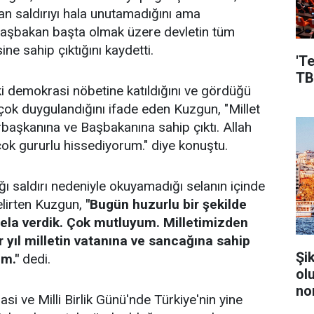
an saldırıyı hala unutamadığını ama
aşbakan başta olmak üzere devletin tüm
ne sahip çıktığını kaydetti.
'T
TB
 demokrasi nöbetine katıldığını ve gördüğü
 çok duygulandığını ifade eden Kuzgun, "Millet
başkanına ve Başbakanına sahip çıktı. Allah
çok gururlu hissediyorum." diye konuştu.
ğı saldırı nedeniyle okuyamadığı selanın içinde
elirten Kuzgun,
"Bugün huzurlu bir şekilde
ela verdik. Çok mutluyum. Milletimizden
r yıl milletin vatanına ve sancağına sahip
Şi
um."
dedi.
ol
no
ve Milli Birlik Günü'nde Türkiye'nin yine