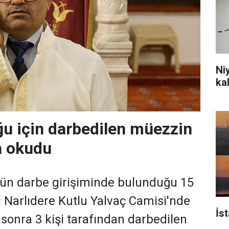
Ni
ka
u için darbedilen müezzin
a okudu
nün darbe girişiminde bulunduğu 15
Narlıdere Kutlu Yalvaç Camisi'nde
İs
sonra 3 kişi tarafından darbedilen