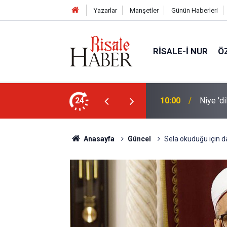
Yazarlar
Manşetler
Günün Haberleri
RISALE-I NUR
Ö
nleştiren, Zübeyir Gündüzalp yöntemi
24
10:00
Niye 'd
Anasayfa
Güncel
Sela okuduğu için d