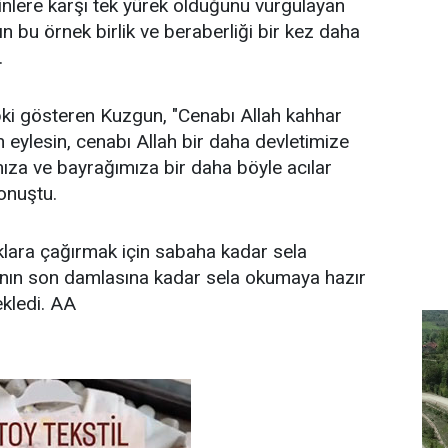
ainlere karşı tek yürek olduğunu vurgulayan
 bu örnek birlik ve beraberliği bir kez daha
.
pki gösteren Kuzgun, "Cenabı Allah kahhar
n eylesin, cenabı Allah bir daha devletimize
ıza ve bayrağımıza bir daha böyle acılar
onuştu.
klara çağırmak için sabaha kadar sela
nının son damlasına kadar sela okumaya hazır
kledi. AA