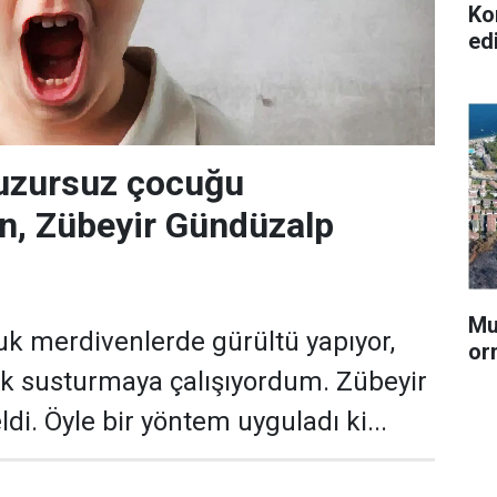
Ko
ed
huzursuz çocuğu
en, Zübeyir Gündüzalp
Mu
uk merdivenlerde gürültü yapıyor,
or
k susturmaya çalışıyordum. Zübeyir
di. Öyle bir yöntem uyguladı ki...