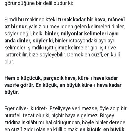
göründüğüne bir delil budur ki:
Şimdi bu makinecikteki
tırnak kadar bir hava, mânevî
az bir nur
, yalnız bu mevlidden gelen kelimeleri dinler,
söyler değil, belki
binler, milyonlar kelimeleri aynı
anda dinler, söyler ki
, binler istasyondaki ayrı ayrı
kelimeleri şimdiki işittiğimiz kelimeler gibi işitir ve
işittirebilir, bize söyleyebilir. Demek en cüz'î, en küllî
olur.
Hem o küçücük, parçacık hava, küre-i hava kadar
vazife görür. En küçük, en büyük küre-i hava kadar
büyür.
Eğer cilve-i kudret-i Ezeliyeye verilmezse, öyle acip bir
hurafeli tezat olur ki, hiçbir hayale gelmez. Birşey
zıddına inkılâbı muhal olduğundan, böyle binler derece
en cüz'î, zıddı olan en küllî olmak;
en küçük, en büyük