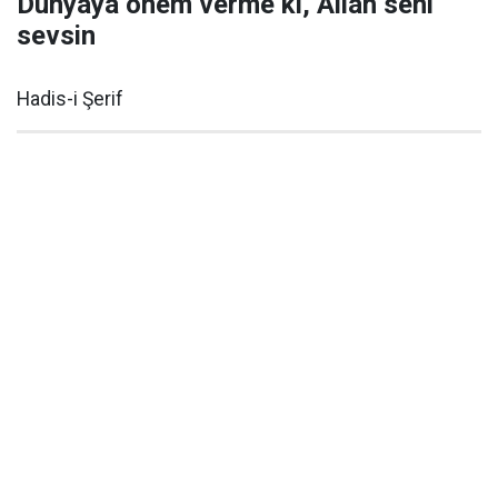
Dünyaya önem verme ki, Allah seni
sevsin
Hadis-i Şerif