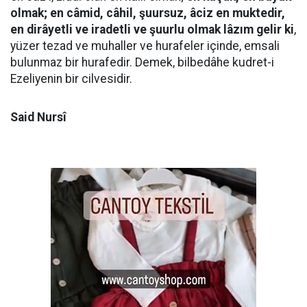
olmak; en câmid, câhil, şuursuz, âciz en muktedir,
en dirâyetli ve iradetli ve şuurlu olmak lâzım gelir ki
,
yüzer tezad ve muhaller ve hurafeler içinde, emsali
bulunmaz bir hurafedir. Demek, bilbedâhe kudret-i
Ezeliyenin bir cilvesidir.
Said Nursî