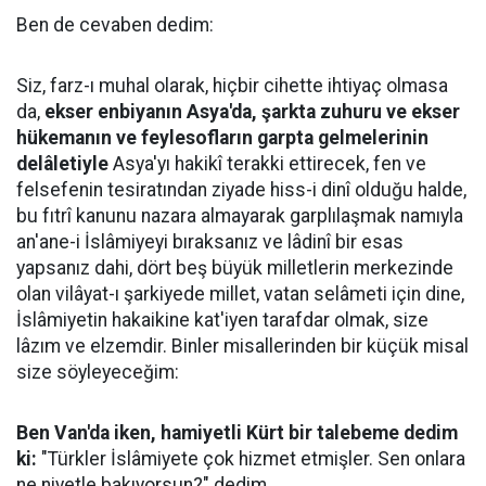
Ben de cevaben dedim:
Siz, farz-ı muhal olarak, hiçbir cihette ihtiyaç olmasa
da,
ekser enbiyanın Asya'da, şarkta zuhuru ve ekser
hükemanın ve feylesofların garpta gelmelerinin
delâletiyle
Asya'yı hakikî terakki ettirecek, fen ve
felsefenin tesiratından ziyade hiss-i dinî olduğu halde,
bu fıtrî kanunu nazara almayarak garplılaşmak namıyla
an'ane-i İslâmiyeyi bıraksanız ve lâdinî bir esas
yapsanız dahi, dört beş büyük milletlerin merkezinde
olan vilâyat-ı şarkiyede millet, vatan selâmeti için dine,
İslâmiyetin hakaikine kat'iyen tarafdar olmak, size
lâzım ve elzemdir. Binler misallerinden bir küçük misal
size söyleyeceğim:
Ben Van'da iken, hamiyetli Kürt bir talebeme dedim
ki:
"Türkler İslâmiyete çok hizmet etmişler. Sen onlara
ne niyetle bakıyorsun?" dedim.