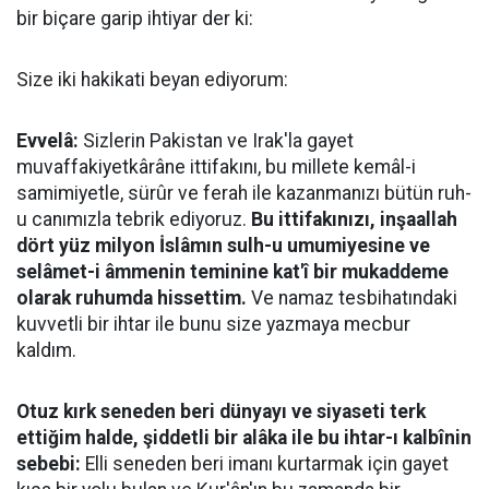
bir biçare garip ihtiyar der ki:
Size iki hakikati beyan ediyorum:
Evvelâ:
Sizlerin Pakistan ve Irak'la gayet
muvaffakiyetkârâne ittifakını, bu millete kemâl-i
samimiyetle, sürûr ve ferah ile kazanmanızı bütün ruh-
u canımızla tebrik ediyoruz.
Bu ittifakınızı, inşaallah
dört yüz milyon İslâmın sulh-u umumiyesine ve
selâmet-i âmmenin teminine kat'î bir mukaddeme
olarak ruhumda hissettim.
Ve namaz tesbihatındaki
kuvvetli bir ihtar ile bunu size yazmaya mecbur
kaldım.
Otuz kırk seneden beri dünyayı ve siyaseti terk
ettiğim halde, şiddetli bir alâka ile bu ihtar-ı kalbînin
sebebi:
Elli seneden beri imanı kurtarmak için gayet