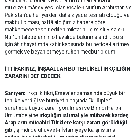
kısa bir yolu bulan ve Kur'ân'ın bu zamanda bir
mu'cize-i mâneviyesi olan Risale-i Nur'un Arabistan ve
Pakistan'da her yerden daha ziyade tesiratı olduğu ve
makbul olması, hattâ aldığımız habere göre,
mahkemece tesbit edilen miktarın üç misli Risale-i
Nur'un talebelerinin o havalide bulunmalarıdır. Bu sır
için âhir hayatımda kabir kapısında bu netice-i azîmeyi
görmek ve beyan etmeye ruhen mecbur oldum.
İTTİFAKINIZ, İNŞAALLAH BU TEHLİKELİ IRKÇILIĞIN
ZARARINI DEF EDECEK
Saniyen:
Irkçılık fikri, Emevîler zamanında büyük bir
tehlike verdiği ve hürriyetin başında "kulüpler"
suretinde büyük zararı görülmesi ve Birinci Harb-i
Umumîde yine
ırkçılığın istimaliyle mübarek kardeş
Arapların mücahid Türklere karşı zararı görüldüğü
gibi,
şimdi de uhuvvet-i İslâmiyeye karşı istimal