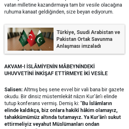
vatan milletine kazandırmaya tam bir vesile olacağına
ruhuma kanaat geldiğinden, size beyan ediyorum.
Türkiye, Suudi Arabistan ve
Pakistan Ortak Savunma
Anlaşması imzaladı
AKVAM-I İSLÂMİYENİN MÂBEYNİNDEKİ
UHUVVETİNİ İNKİŞAF ETTİRMEYE İKİ VESİLE
Salisen:
Altmış beş sene evvel bir vali bana bir gazete
okudu. Bir dinsiz müstemlekât nâzırı Kur'ân'ı elinde
tutup konferans vermiş. Demiş ki: "
Bu İslâmların
elinde kaldıkça, biz onlara hakikî hâkim olamayız,
tahakkümümüz altında tutamayız. Ya Kur'ân'ı sukut
ettirmeliyiz veyahut Müslümanları ondan