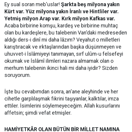
Ey sual soran meb'uslar!
Şarkta beş milyona yakın
Kürt var. Yüz milyona yakın İranlı ve Hintliler var.
Yetmiş milyon Arap var. Kırk milyon Kafkas var.
Acaba birbirine komşu, kardeş ve birbirine muhtaç
olan bu kardeşlere, bu talebenin Van'daki medreseden
aldığı ders-i dinî mi daha lâzım? Veyahut o milletleri
karıştıracak ve ırktaşlarından başka düşünmeyen ve
uhuvvet-i İslâmiyeyi tanımayan, sırf ulûm-u felsefeyi
okumak ve İslâmî ilimleri nazara almamak olan o
merhum talebenin ikinci hali mi daha iyidir? Sizden
soruyorum.
İşte bu cevabımdan sonra, an'ane aleyhinde ve her
cihetle garplılaşmak fikrini taşıyanlar, kalktılar, imza
ettiler. İsimlerini söylemeyeceğim. Allah kusurlarını
affetsin; şimdi vefat etmişler.
HAMİYETKÂR OLAN BÜTÜN BİR MİLLET NAMINA