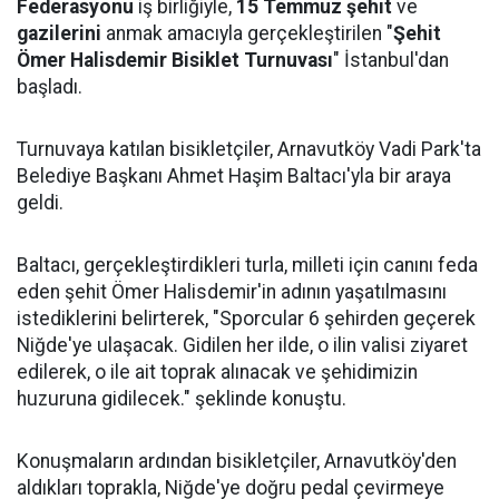
Federasyonu
iş birliğiyle,
15 Temmuz şehit
ve
gazilerini
anmak amacıyla gerçekleştirilen "
Şehit
Ömer Halisdemir Bisiklet Turnuvası
" İstanbul'dan
başladı.
Turnuvaya katılan bisikletçiler, Arnavutköy Vadi Park'ta
Belediye Başkanı Ahmet Haşim Baltacı'yla bir araya
geldi.
Baltacı, gerçekleştirdikleri turla, milleti için canını feda
eden şehit Ömer Halisdemir'in adının yaşatılmasını
istediklerini belirterek, "Sporcular 6 şehirden geçerek
Niğde'ye ulaşacak. Gidilen her ilde, o ilin valisi ziyaret
edilerek, o ile ait toprak alınacak ve şehidimizin
huzuruna gidilecek." şeklinde konuştu.
Konuşmaların ardından bisikletçiler, Arnavutköy'den
aldıkları toprakla, Niğde'ye doğru pedal çevirmeye