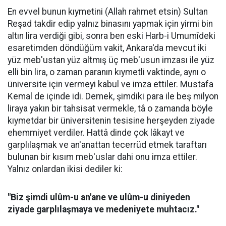
En evvel bunun kıymetini (Allah rahmet etsin) Sultan
Reşad takdir edip yalnız binasını yapmak için yirmi bin
altın lira verdiği gibi, sonra ben eski Harb-i Umumîdeki
esaretimden döndüğüm vakit, Ankara'da mevcut iki
yüz meb'ustan yüz altmış üç meb'usun imzası ile yüz
elli bin lira, o zaman paranın kıymetli vaktinde, aynı o
üniversite için vermeyi kabul ve imza ettiler. Mustafa
Kemal de içinde idi. Demek, şimdiki para ile beş milyon
liraya yakın bir tahsisat vermekle, tâ o zamanda böyle
kıymetdar bir üniversitenin tesisine herşeyden ziyade
ehemmiyet verdiler. Hattâ dinde çok lâkayt ve
garplılaşmak ve an'anattan tecerrüd etmek taraftarı
bulunan bir kısım meb'uslar dahi onu imza ettiler.
Yalnız onlardan ikisi dediler ki:
"Biz şimdi ulûm-u an'ane ve ulûm-u diniyeden
ziyade garplılaşmaya ve medeniyete muhtacız."