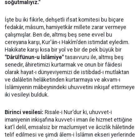
soğutmalıyız."
İşte bu iki fikirle, dehşetli ifsat komitesi bu biçare
fedakâr, mâsum, hamiyetkâr millete zarar vermeye
çalışmışlar. Ben de, altmış beş sene evvel bu
cereyana karşı, Kur'ân-ı Hakîm'den istimdat eyledim.
Hakikate karşı kısa bir yol ve bir de pek büyük bir
"Dârülfünun-u İslâmiye"
tasavvuru ile, altmış beş
senedir, âhiretimizi kurtarmak ve onun bir fâidesi
olarak hayat-ı dünyeviyemizi de istibdad-ı mutlaktan
ve dalâletin helâketinden kurtarmaya ve akvam-ı
İslâmiyenin mâbeynindeki uhuvvetini inkişaf ettirmeye
iki vesileyi bulduk.
Birinci vesilesi:
Risale-i Nur'dur ki, uhuvvet-i
imaniyenin inkişafına kuvvet-i iman ile hizmet ettiğine
kat'î delil, emsalsiz bir mazlumiyet ve âcizlik hâletinde
telif edilmesi ve şimdi âlem-i İslâmın ekseri yerlerinde