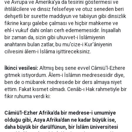
ve Avrupa ve Amerika'ya da tesirini göstermesi ve
ihtilâlcilere ve dinsiz felsefeye ve otuz seneden beri
dehşetli bir surette maddiyun ve tabiiyun gibi dinsizlik
fikrine karşı galebe çalması ve hiçbir mahkeme ve
ehl-i vukuf dahi onları cerh edememesidir. İnşaallah
bir zaman da, sizin gibi uhuvvet-i İslâmiyenin
anahtarını bulan zatlar, bu mu'cize-i Kur'âniyenin
cilvesini âlem-i İslâma işittireceksiniz.
İkinci vesilesi:
Altmış beş sene evvel Câmiü'l-Ezhere
gitmek istiyordum. Âlem-i İslâmın medresesidir diye,
ben de o mübarek medresede bir ders almaya niyet
ettim. Fakat kısmet olmadı. Cenâb-ı Hak rahmetiyle bir
fikir ruhuma verdi ki:
Câmiü'l-Ezher Afrika'da bir medrese-i umumiye
olduğu gibi, Asya Afrika'dan ne kadar büyük ise,
daha büyük bir darülfünun, bir İslâm üniversitesi