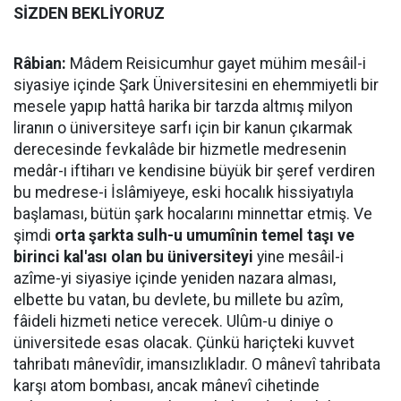
SİZDEN BEKLİYORUZ
Râbian:
Mâdem Reisicumhur gayet mühim mesâil-i
siyasiye içinde Şark Üniversitesini en ehemmiyetli bir
mesele yapıp hattâ harika bir tarzda altmış milyon
liranın o üniversiteye sarfı için bir kanun çıkarmak
derecesinde fevkalâde bir hizmetle medresenin
medâr-ı iftiharı ve kendisine büyük bir şeref verdiren
bu medrese-i İslâmiyeye, eski hocalık hissiyatıyla
başlaması, bütün şark hocalarını minnettar etmiş. Ve
şimdi
orta şarkta sulh-u umumînin temel taşı ve
birinci kal'ası olan bu üniversiteyi
yine mesâil-i
azîme-yi siyasiye içinde yeniden nazara alması,
elbette bu vatan, bu devlete, bu millete bu azîm,
fâideli hizmeti netice verecek. Ulûm-u diniye o
üniversitede esas olacak. Çünkü hariçteki kuvvet
tahribatı mânevîdir, imansızlıkladır. O mânevî tahribata
karşı atom bombası, ancak mânevî cihetinde