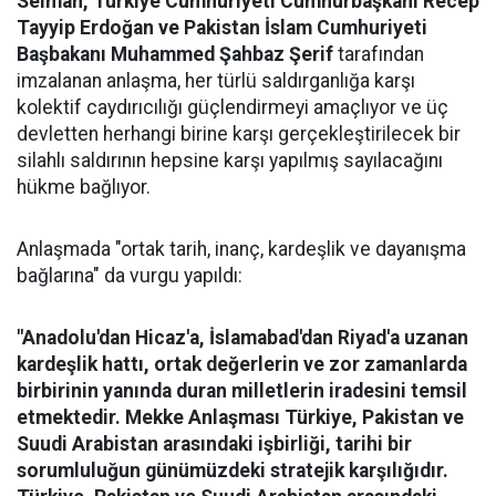
Selman, Türkiye Cumhuriyeti Cumhurbaşkanı Recep
Tayyip Erdoğan ve Pakistan İslam Cumhuriyeti
Başbakanı Muhammed Şahbaz Şerif
tarafından
imzalanan anlaşma, her türlü saldırganlığa karşı
kolektif caydırıcılığı güçlendirmeyi amaçlıyor ve üç
devletten herhangi birine karşı gerçekleştirilecek bir
silahlı saldırının hepsine karşı yapılmış sayılacağını
hükme bağlıyor.
Anlaşmada "ortak tarih, inanç, kardeşlik ve dayanışma
bağlarına" da vurgu yapıldı:
"Anadolu'dan Hicaz'a, İslamabad'dan Riyad'a uzanan
kardeşlik hattı, ortak değerlerin ve zor zamanlarda
birbirinin yanında duran milletlerin iradesini temsil
etmektedir. Mekke Anlaşması Türkiye, Pakistan ve
Suudi Arabistan arasındaki işbirliği, tarihi bir
sorumluluğun günümüzdeki stratejik karşılığıdır.