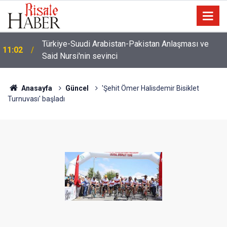
İmamdan, hutbe sırasında telefonla oynayan
10:22
cemaate tepki: Aşağı ineceğim!
Anasayfa
Güncel
'Şehit Ömer Halisdemir Bisiklet
Turnuvası' başladı