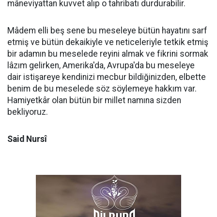
mâneviyattan kuvvet alıp o tahribatı durdurabilir.
Mâdem elli beş sene bu meseleye bütün hayatını sarf
etmiş ve bütün dekaikiyle ve neticeleriyle tetkik etmiş
bir adamın bu meselede reyini almak ve fikrini sormak
lâzım gelirken, Amerika'da, Avrupa'da bu meseleye
dair istişareye kendinizi mecbur bildiğinizden, elbette
benim de bu meselede söz söylemeye hakkım var.
Hamiyetkâr olan bütün bir millet namına sizden
bekliyoruz.
Said Nursî