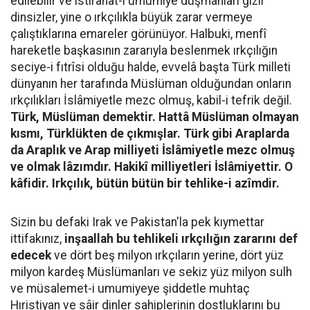
edilebilir ve istirahat-i umumiye düşmanları gizli
dinsizler, yine o ırkçılıkla büyük zarar vermeye
çalıştıklarına emareler görünüyor. Halbuki, menfî
hareketle başkasının zararıyla beslenmek ırkçılığın
seciye-i fıtrîsi olduğu halde, evvelâ başta Türk milleti
dünyanın her tarafında Müslüman olduğundan onların
ırkçılıkları İslâmiyetle mezc olmuş, kabil-i tefrik değil.
Türk, Müslüman demektir. Hattâ Müslüman olmayan
kısmı, Türklükten de çıkmışlar. Türk gibi Araplarda
da Araplık ve Arap milliyeti İslâmiyetle mezc olmuş
ve olmak lâzımdır. Hakikî milliyetleri İslâmiyettir. O
kâfidir. Irkçılık, bütün bütün bir tehlike-i azîmdir.
Sizin bu defaki Irak ve Pakistan'la pek kıymettar
ittifakınız,
inşaallah bu tehlikeli ırkçılığın zararını def
edecek
ve dört beş milyon ırkçıların yerine, dört yüz
milyon kardeş Müslümanları ve sekiz yüz milyon sulh
ve müsalemet-i umumiyeye şiddetle muhtaç
Hıristiyan ve sâir dinler sahiplerinin dostluklarını bu