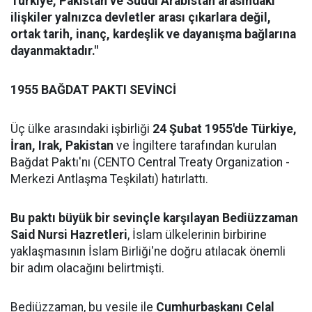
Türkiye, Pakistan ve Suudi Arabistan arasındaki
ilişkiler yalnızca devletler arası çıkarlara değil,
ortak tarih, inanç, kardeşlik ve dayanışma bağlarına
dayanmaktadır."
1955 BAĞDAT PAKTI SEVİNCİ
Üç ülke arasındaki işbirliği
24 Şubat 1955'de Türkiye,
İran, Irak, Pakistan
ve İngiltere tarafından kurulan
Bağdat Paktı'nı (CENTO Central Treaty Organization -
Merkezi Antlaşma Teşkilatı) hatırlattı.
Bu paktı büyük bir sevinçle karşılayan Bediüzzaman
Said Nursi Hazretleri
, İslam ülkelerinin birbirine
yaklaşmasının İslam Birliği'ne doğru atılacak önemli
bir adım olacağını belirtmişti.
Bediüzzaman, bu vesile ile
Cumhurbaşkanı Celal