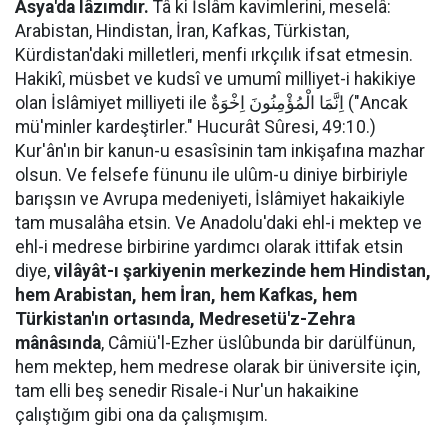
Asya'da lâzımdır.
Tâ ki İslâm kavimlerini, meselâ:
Arabistan, Hindistan, İran, Kafkas, Türkistan,
Kürdistan'daki milletleri, menfi ırkçılık ifsat etmesin.
Hakikî, müsbet ve kudsî ve umumî milliyet-i hakikiye
olan İslâmiyet milliyeti ile اِنَّمَا الْمُؤْمِنُونَ اِخْوَةٌ ("Ancak
mü'minler kardeştirler." Hucurât Sûresi, 49:10.)
Kur'ân'ın bir kanun-u esasîsinin tam inkişafına mazhar
olsun. Ve felsefe fünunu ile ulûm-u diniye birbiriyle
barışsın ve Avrupa medeniyeti, İslâmiyet hakaikiyle
tam musalâha etsin. Ve Anadolu'daki ehl-i mektep ve
ehl-i medrese birbirine yardımcı olarak ittifak etsin
diye,
vilâyât-ı şarkiyenin merkezinde hem Hindistan,
hem Arabistan, hem İran, hem Kafkas, hem
Türkistan'ın ortasında, Medresetü'z-Zehra
mânâsında
, Câmiü'l-Ezher üslûbunda bir darülfünun,
hem mektep, hem medrese olarak bir üniversite için,
tam elli beş senedir Risale-i Nur'un hakaikine
çalıştığım gibi ona da çalışmışım.