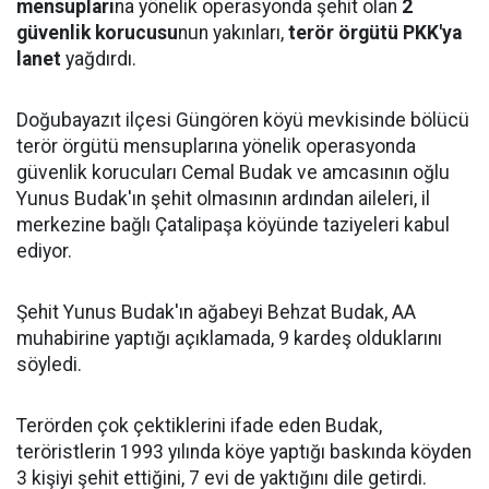
mensupları
na yönelik operasyonda şehit olan
2
güvenlik korucusu
nun yakınları,
terör örgütü PKK'ya
lanet
yağdırdı.
Doğubayazıt ilçesi Güngören köyü mevkisinde bölücü
terör örgütü mensuplarına yönelik operasyonda
güvenlik korucuları Cemal Budak ve amcasının oğlu
Yunus Budak'ın şehit olmasının ardından aileleri, il
merkezine bağlı Çatalipaşa köyünde taziyeleri kabul
ediyor.
Şehit Yunus Budak'ın ağabeyi Behzat Budak, AA
muhabirine yaptığı açıklamada, 9 kardeş olduklarını
söyledi.
Terörden çok çektiklerini ifade eden Budak,
teröristlerin 1993 yılında köye yaptığı baskında köyden
3 kişiyi şehit ettiğini, 7 evi de yaktığını dile getirdi.