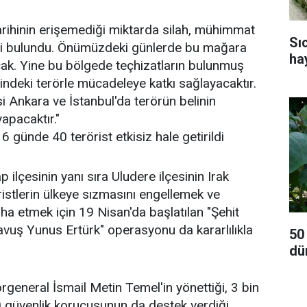
rihinin erişemediği miktarda silah, mühimmat
Sı
 bulundu. Önümüzdeki günlerde bu mağara
ha
acak. Yine bu bölgede teçhizatların bulunmuş
indeki terörle mücadeleye katkı sağlayacaktır.
 Ankara ve İstanbul'da terörün belinin
yapacaktır."
6 günde 40 terörist etkisiz hale getirildi
 ilçesinin yanı sıra Uludere ilçesinin Irak
öristlerin ülkeye sızmasını engellemek ve
mha etmek için 19 Nisan'da başlatılan "Şehit
ş Yunus Ertürk" operasyonu da kararlılıkla
50
dü
general İsmail Metin Temel'in yönettiği, 3 bin
0 güvenlik korucusunun da destek verdiği