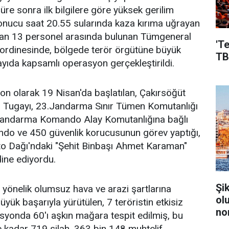
süre sonra ilk bilgilere göre yüksek gerilim
sonucu saat 20.55 sularında kaza kırıma uğrayan
olan 13 personel arasında bulunan Tümgeneral
'T
ordinesinde, bölgede terör örgütüne büyük
TB
yıda kapsamlı operasyon gerçekleştirildi.
n olarak 19 Nisan'da başlatılan, Çakırsöğüt
ugayı, 23.Jandarma Sınır Tümen Komutanlığı
Jandarma Komando Alay Komutanlığına bağlı
o ve 450 güvenlik korucusunun görev yaptığı,
ato Dağı'ndaki "Şehit Binbaşı Ahmet Karaman"
ine ediyordu.
Şi
yönelik olumsuz hava ve arazi şartlarına
ol
ük başarıyla yürütülen, 7 teröristin etkisiz
no
rasyonda 60'ı aşkın mağara tespit edilmiş, bu
kadar 719 silah, 363 bin 148 muhtelif