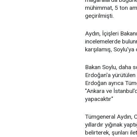
mühimmat, 5 ton am
geçirilmişti.
Aydın, İçişleri Baka
incelemelerde bulunm
karşılamış, Soylu'ya o
Bakan Soylu, daha s
Erdoğan'a yürütülen 
Erdoğan ayrıca Tümg
"Ankara ve İstanbul'd
yapacaktır"
Tümgeneral Aydın, C
yıllardır yığınak yap
belirterek, şunları ile