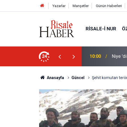
Yazarlar
Manşetler
Günün Haberleri
RISALE-I NUR
Ö
nleştiren, Zübeyir Gündüzalp yöntemi
24
10:00
Niye 'd
Anasayfa
Güncel
Şehit komutan terör