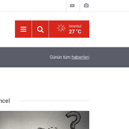
İstanbul
27 °C
09:45
Okullarında yapay zeka ile kopyaya karşı sözlü s
Günün tüm
haberleri
ncel