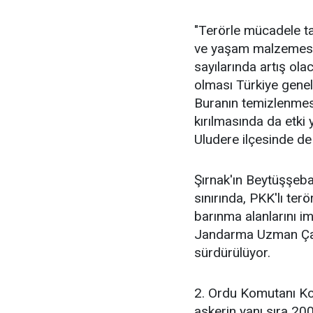
"Terörle mücadele ta
ve yaşam malzemesi
sayılarında artış ol
olması Türkiye genel
Buranın temizlenmesi
kırılmasında da etki 
Uludere ilçesinde de 
Şırnak'ın Beytüşşebap
sınırında, PKK'lı ter
barınma alanlarını i
Jandarma Uzman Çavu
sürdürülüyor.
2. Ordu Komutanı Kor
askerin yanı sıra 20