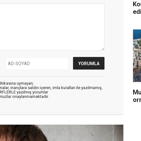
Ko
ed
litikasına uymayan;
alar, inançlara saldırı içeren, imla kuralları ile yazılmamış,
Mu
ARFLERLE yazılmış yorumlar
muzlar onaylanmamaktadır.
or