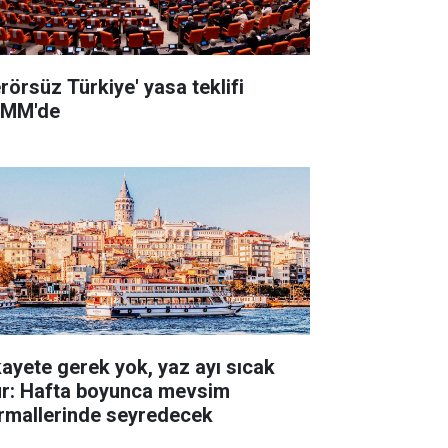
erörsüz Türkiye' yasa teklifi
MM'de
kayete gerek yok, yaz ayı sıcak
ur: Hafta boyunca mevsim
rmallerinde seyredecek