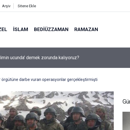
Arşiv
Sitene Ekle
ZEL
İSLAM
BEDIÜZZAMAN
RAMAZAN
ilimin ucunda' demek zorunda kalıyoruz?
 örgütüne darbe vuran operasyonlar gerçekleştirmişti
Gü