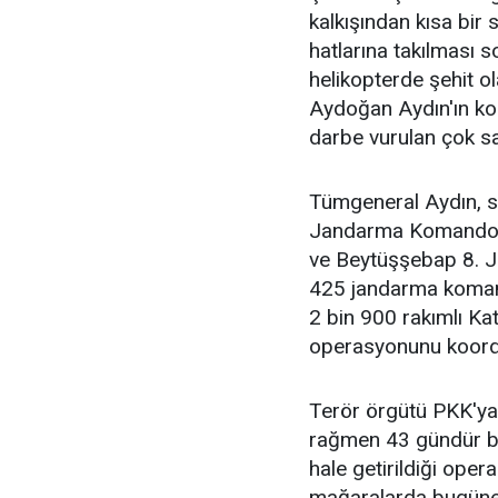
kalkışından kısa bir 
hatlarına takılması 
helikopterde şehit 
Aydoğan Aydın'ın ko
darbe vurulan çok sa
Tümgeneral Aydın, so
Jandarma Komando T
ve Beytüşşebap 8. 
425 jandarma komand
2 bin 900 rakımlı K
operasyonunu koord
Terör örgütü PKK'ya 
rağmen 43 gündür büy
hale getirildiği ope
mağaralarda bugüne 