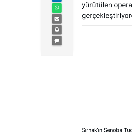
yürütülen opera
gerçekleştiriyor
Şırnak'ın Şenoba Tu