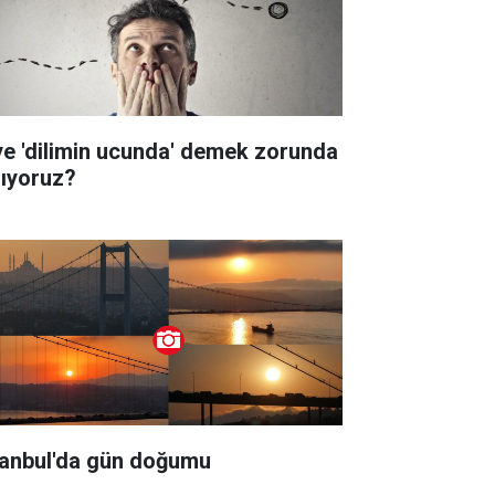
ye 'dilimin ucunda' demek zorunda
lıyoruz?
tanbul'da gün doğumu