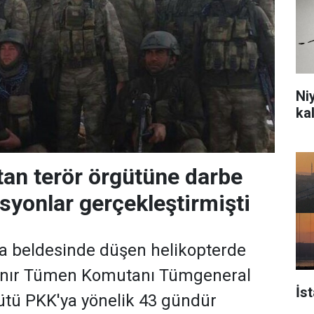
Ni
ka
an terör örgütüne darbe
syonlar gerçekleştirmişti
a beldesinde düşen helikopterde
 Sınır Tümen Komutanı Tümgeneral
İs
gütü PKK'ya yönelik 43 gündür