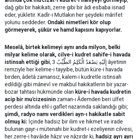
dağ gibi bir hakikati, zerre gibi bir âdi esbaba isnad
eder, yükletir. Kadîr-i Mutlakın her şeydeki mârifet
yolunu seddeder.
Ondaki nimetleri kör olup
görmeyerek, şükür ve hamd kapısını kapıyorlar.
Meselâ, birtek kelimeyi aynı anda milyon, belki
milyar kelime olarak, cilve-i kudret sahife-i havada
istinsah ettiği gibi
, إِلَيْهِ يَصْعَدُ الْكَلِمُ الطَّيِّبُ 3 âyetinin
remziyle her kelime-i tayyibe, bütün küre-i havada
birden, âdetâ zamansız, kalem-i kudretle istinsah
edildiği gibi mânevî ve makbul hakikatlerin bir yazar-
bozar tahtası hükmünde olan
küre-i havada kudretin
acip bir mu'cizesinin
zaman-ı Âdemden beri ülfet
perdesi altında ehl-i gaflet nazarında saklandığı gibi;
şimdi, radyo namı verdikleri ayn-ı hakikatle sabit
olmuş ki:
İçinde hadsiz bir ilim ve hikmet ve irade
bulunan gayr-ı mütenahi bir kudret-i ezeliyenin cilvesi,
her zerre-i havâide hâzır ve nâzırdır ki,
hadsiz ayrı ayrı