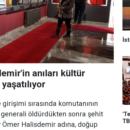
İs
emir'in anıları kültür
yaşatılıyor
girişimi sırasında komutanının
 generali öldürdükten sonra şehit
'T
TB
y Ömer Halisdemir adına, doğup