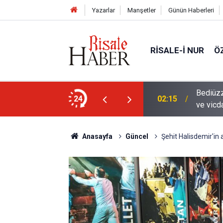
Yazarlar
Manşetler
Günün Haberleri
RISALE-I NUR
Ö
en mahvolmasını düşünmesi, insanın ruhunu
24
01:45
Paçalar
Anasayfa
Güncel
Şehit Halisdemir'in 