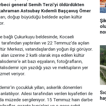
rbeci general Semih Terzi'yi öldürdükten
n kahraman Astsubay Kıdemli Başçavuş Ömer
ları, doğup büyüdüğü beldede açılan kültür
Şi
or.
ol
no
ne bağlı Çukurkuyu beldesinde, Kocaeli
 tarafından yaptırılan ve 22 Temmuz'da açılan
tür Merkezi, vatandaşlardan yoğun ilgi görüyor.
lan üzerine 2 katlı olarak inşa edilen kültür
alisdemir'e ait bazı eşyaların, fotoğrafların,
Halisdemir için yazdığı yazı ve mektupların yer
izmet veriyor.
ir'in çocukluk yılları, askerlik dönemleri
Sı
nlatılıyor. Ailesi tarafından verilen kıyafetleri ile
ha
ı da müzede sergileniyor. 15 Temmuz hain darbe
toğraflar, gazete kupürleri ve o gece şehit