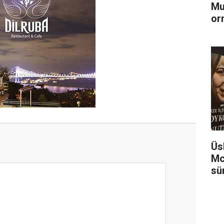
Mu
or
Üs
Mc
sü