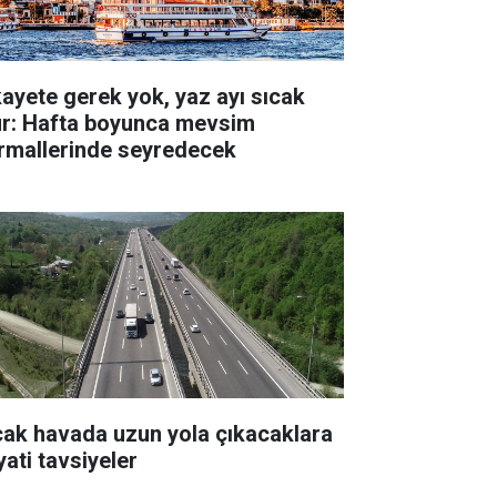
kayete gerek yok, yaz ayı sıcak
ur: Hafta boyunca mevsim
rmallerinde seyredecek
cak havada uzun yola çıkacaklara
yati tavsiyeler