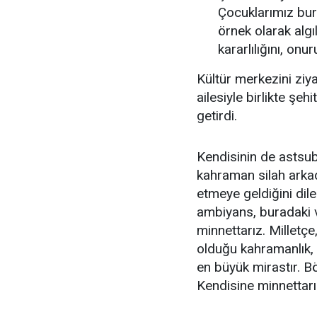
Çocuklarımız bur
örnek olarak alg
kararlılığını, onu
Kültür merkezini zi
ailesiyle birlikte şeh
getirdi.
Kendisinin de astsu
kahraman silah arkad
etmeye geldiğini dil
ambiyans, buradaki v
minnettarız. Milletç
olduğu kahramanlık, 
en büyük mirastır. B
Kendisine minnettarı