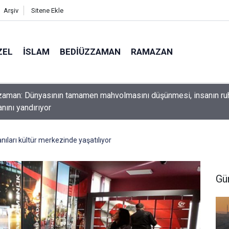
Arşiv
Sitene Ekle
ZEL
İSLAM
BEDIÜZZAMAN
RAMAZAN
ını yerde sürünmeyecek şekilde yukarıda tut
anıları kültür merkezinde yaşatılıyor
Gü