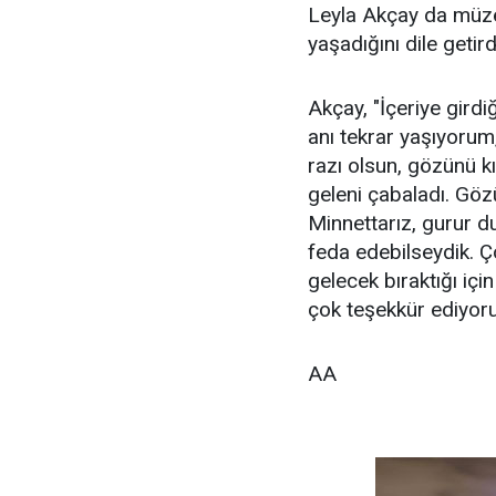
Leyla Akçay da müz
yaşadığını dile getird
Akçay, "İçeriye gird
anı tekrar yaşıyorum,
razı olsun, gözünü k
geleni çabaladı. Gözü
Minnettarız, gurur d
feda edebilseydik. Ç
gelecek bıraktığı içi
çok teşekkür ediyoru
AA