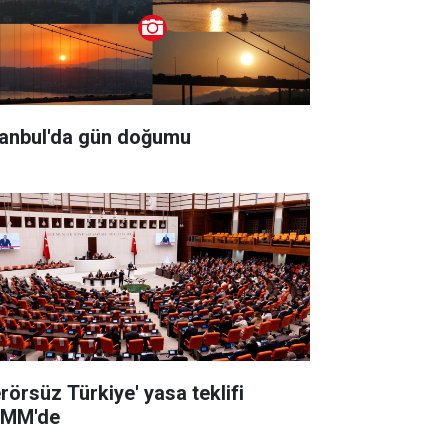
tanbul'da gün doğumu
erörsüz Türkiye' yasa teklifi
MM'de