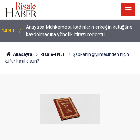
Anayasa Mahkemesi, kadınların erkeğin kütüğüne
14:30
kaydolmasına yönelik itirazı reddetti
Çatıda yağmur suyu hasadı: Sıcaklarda klima
14:00
kullanımını azaltabilir
Anasayfa
Risale-i Nur
Şapkanın giyilmesinden niçin
küfür hasıl olsun?