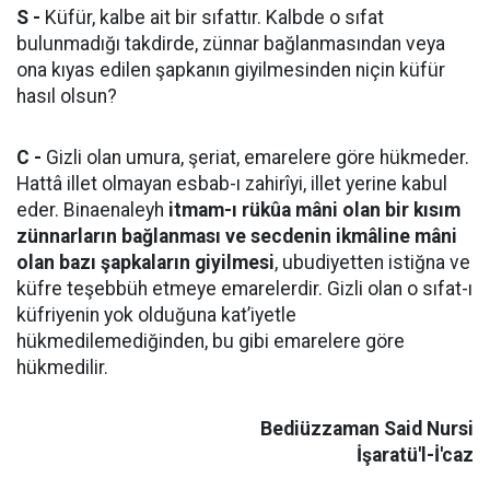
S -
Küfür, kalbe ait bir sıfattır. Kalbde o sıfat
bulunmadığı takdirde, zünnar bağlanmasından veya
ona kıyas edilen şapkanın giyilmesinden niçin küfür
hasıl olsun?
C -
Gizli olan umura, şeriat, emarelere göre hükmeder.
Hattâ illet olmayan esbab-ı zahirîyi, illet yerine kabul
eder. Binaenaleyh
itmam-ı rükûa mâni olan bir kısım
zünnarların bağlanması ve secdenin ikmâline mâni
olan bazı şapkaların giyilmesi
, ubudiyetten istiğna ve
küfre teşebbüh etmeye emarelerdir. Gizli olan o sıfat-ı
küfriyenin yok olduğuna kat’iyetle
hükmedilemediğinden, bu gibi emarelere göre
hükmedilir.
Bediüzzaman Said Nursi
İşaratü'l-İ'caz