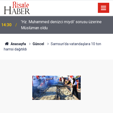
Bilim insanlarından hafıza keşfi: Unutulan anılar geri
13:40
getirilebilir mi?
Anasayfa
Güncel
Samsun'da vatandaşlara 10 ton
hamsi dağıtıldı