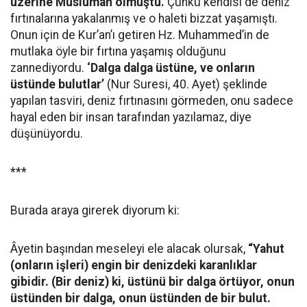
üzerine Müslüman olmuştu.
Çünkü kendisi de deniz
fırtınalarına yakalanmış ve o haleti bizzat yaşamıştı.
Onun için de Kur’an’ı getiren Hz. Muhammed’in de
mutlaka öyle bir fırtına yaşamış olduğunu
zannediyordu.
‘Dalga dalga üstüne, ve onların
üstünde bulutlar’
(Nur Suresi, 40. Ayet) şeklinde
yapılan tasviri, deniz fırtınasını görmeden, onu sadece
hayal eden bir insan tarafından yazılamaz, diye
düşünüyordu.
***
Burada araya girerek diyorum ki:
Âyetin başından meseleyi ele alacak olursak,
“Yahut
(onların işleri) engin bir denizdeki karanlıklar
gibidir. (Bir deniz) ki, üstünü bir dalga örtüyor, onun
üstünden bir dalga, onun üstünden de bir bulut.