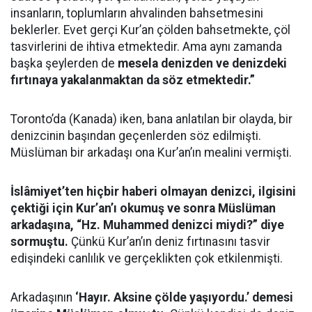
insanların, toplumların ahvalinden bahsetmesini
beklerler. Evet gerçi Kur’an çölden bahsetmekte, çöl
tasvirlerini de ihtiva etmektedir. Ama aynı zamanda
başka şeylerden de
mesela denizden ve denizdeki
fırtınaya yakalanmaktan da söz etmektedir.”
Toronto’da (Kanada) iken, bana anlatılan bir olayda, bir
denizcinin başından geçenlerden söz edilmişti.
Müslüman bir arkadaşı ona Kur’an’ın mealini vermişti.
İslâmiyet’ten hiçbir haberi olmayan denizci, ilgisini
çektiği için Kur’an’ı okumuş ve sonra Müslüman
arkadaşına, “Hz. Muhammed denizci miydi?” diye
sormuştu.
Çünkü Kur’an’ın deniz fırtınasını tasvir
edişindeki canlılık ve gerçeklikten çok etkilenmişti.
Arkadaşının
‘Hayır. Aksine çölde yaşıyordu.’ demesi