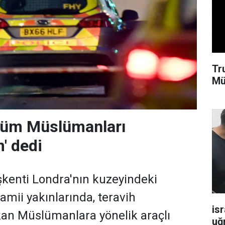
Tr
Mü
'Tüm Müslümanları
' dedi
aşkenti Londra'nın kuzeyindeki
amii yakınlarında, teravih
isr
an Müslümanlara yönelik araçlı
uğ