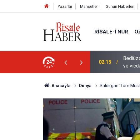
Yazarlar
Manşetler
Günün Haberleri
RISALE-I NUR
Ö
ebi değil, hamd ve tesbih vesilesi yapan
Bediüzz
24
02:15
ve vicda
Anasayfa
Dünya
Saldırgan 'Tüm Müsl