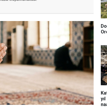
Do
Or
Kat
yı
na