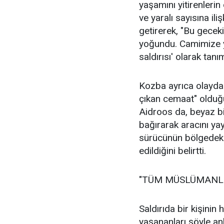
yaşamını yitirenleri
ve yaralı sayısına il
getirerek, "Bu geceki
yoğundu. Camimize yü
saldırısı' olarak tanı
Kozba ayrıca olayda "
çıkan cemaat" olduğ
Aidroos da, beyaz bi
bağırarak aracını yay
sürücünün bölgedeki 
edildiğini belirtti.
"TÜM MÜSLÜMANLA
Saldırıda bir kişinin
yaşananları şöyle anl