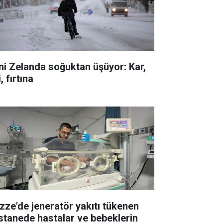
ni Zelanda soğuktan üşüyor: Kar,
i, fırtına
zze'de jeneratör yakıtı tükenen
stanede hastalar ve bebeklerin