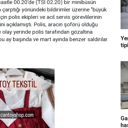
 saatle 00.20'de (TSİ 02.20) bir minibüsün
a çarptığı yönündeki bildirimler üzerine "büyük
in polis ekipleri ve acil servis görevlilerinin
ni açıklamıştı. Polis, aracın şoförü olduğu
e olay yerinde polis tarafından gözaltına
Ye
 bu ay başında ve mart ayında benzer saldırılar
tip
Ga
ha