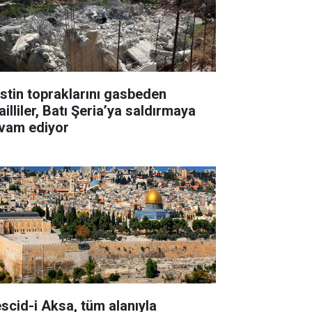
listin topraklarını gasbeden
ailliler, Batı Şeria’ya saldırmaya
vam ediyor
scid-i Aksa, tüm alanıyla