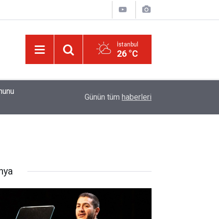
İstanbul
26 °C
hunu
01:45
Paçalarını yerde sürünmeyecek şekilde yukarıda
Günün tüm
haberleri
nya