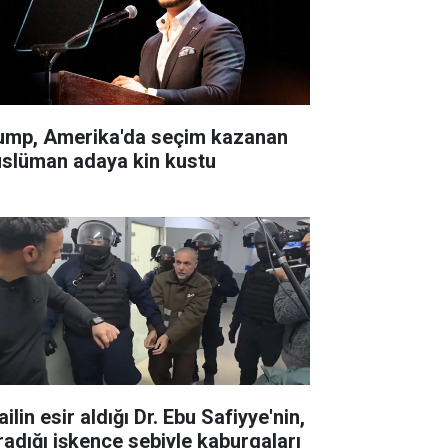
ump, Amerika'da seçim kazanan
slüman adaya kin kustu
ailin esir aldığı Dr. Ebu Safiyye'nin,
radığı işkence sebiyle kaburgaları