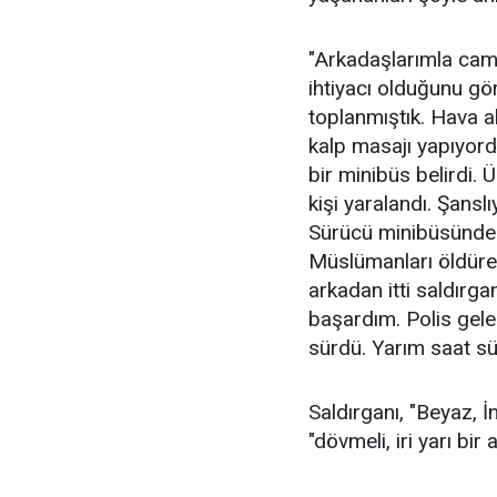
"Arkadaşlarımla cami
ihtiyacı olduğunu gör
toplanmıştık. Hava al
kalp masajı yapıyord
bir minibüs belirdi. 
kişi yaralandı. Şansl
Sürücü minibüsünden
Müslümanları öldüre
arkadan itti saldırg
başardım. Polis gele
sürdü. Yarım saat sür
Saldırganı, "Beyaz, İ
"dövmeli, iri yarı bir