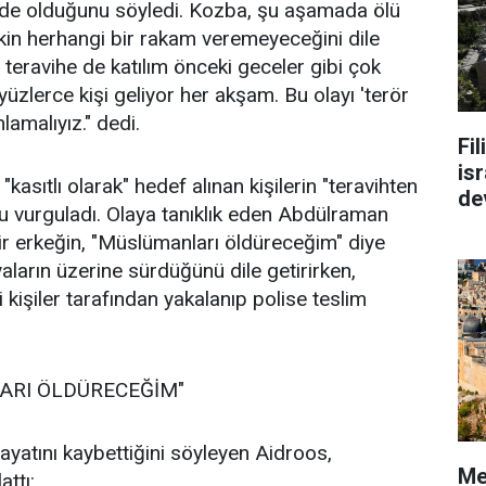
n de olduğunu söyledi. Kozba, şu aşamada ölü
işkin herhangi bir rakam veremeyeceğini dile
 teravihe de katılım önceki geceler gibi çok
zlerce kişi geliyor her akşam. Bu olayı 'terör
mlamalıyız." dedi.
Fi
isr
kasıtlı olarak" hedef alınan kişilerin "teravihten
de
u vurguladı. Olaya tanıklık eden Abdülraman
r erkeğin, "Müslümanları öldüreceğim" diye
aların üzerine sürdüğünü dile getirirken,
kişiler tarafından yakalanıp polise teslim
RI ÖLDÜRECEĞİM"
 hayatını kaybettiğini söyleyen Aidroos,
Me
attı: