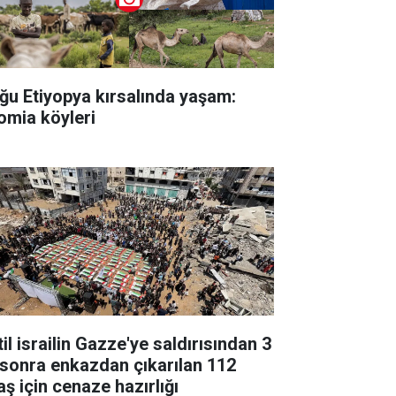
ğu Etiyopya kırsalında yaşam:
omia köyleri
il israilin Gazze'ye saldırısından 3
l sonra enkazdan çıkarılan 112
aş için cenaze hazırlığı