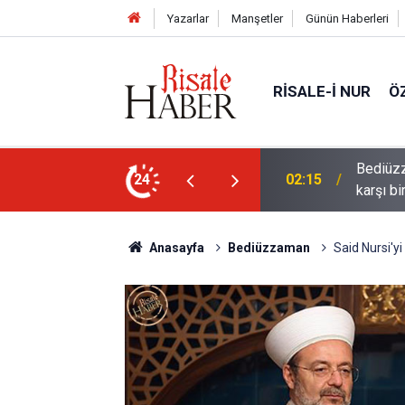
Yazarlar
Manşetler
Günün Haberleri
RISALE-I NUR
Ö
ün bu kelime ile saadet-i ebediye müjdesine
24
01:45
Cimrili
Anasayfa
Bediüzzaman
Said Nursi'y