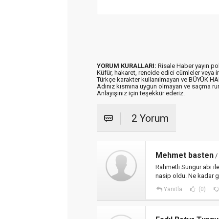
YORUM KURALLARI:
Risale Haber yayın po
Küfür, hakaret, rencide edici cümleler veya im
Türkçe karakter kullanılmayan ve BÜYÜK H
Adınız kısmına uygun olmayan ve saçma ru
Anlayışınız için teşekkür ederiz.
2 Yorum
Mehmet basten
/
Rahmetli Sungur abi ile
nasip oldu. Ne kadar ga
Yanıtla
(0)