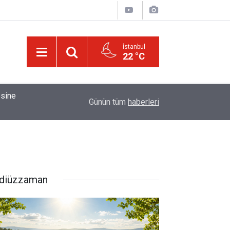
İstanbul
22 °C
01:15
Bildirilmedi mi ki insan için, kendi çalıştığından
Günün tüm
haberleri
diüzzaman