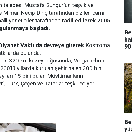
n talebesi Mustafa Sungur’un teşvik ve
e Mimar Necip Dinç tarafından çizilen cami
allî yöneticiler tarafından
tadil edilerek 2005
ygulanmaya başladı.
Be
ha
Diyanet Vakfı da devreye girerek
Kostroma
90
tkılarda bulundu.
nın 320 km kuzeydoğusunda, Volga nehrinin
 1200’lü yıllarda kurulan şehir halen 300 bin
ayıları 15 bini bulan Müslümanların
î, Türk, Çeçen ve Tatarlar teşkil ediyor.
Be
yü