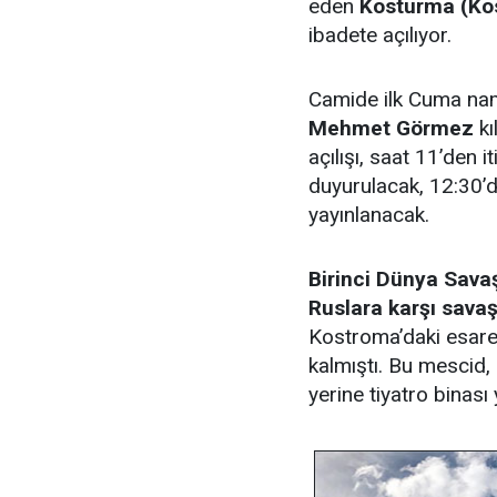
eden
Kosturma (Ko
ibadete açılıyor.
Camide ilk Cuma na
Mehmet Görmez
kı
açılışı, saat 11’den 
duyurulacak, 12:30’d
yayınlanacak.
Birinci Dünya Savaşı
Ruslara karşı sava
Kostroma’daki esaret
kalmıştı. Bu mescid,
yerine tiyatro binası 