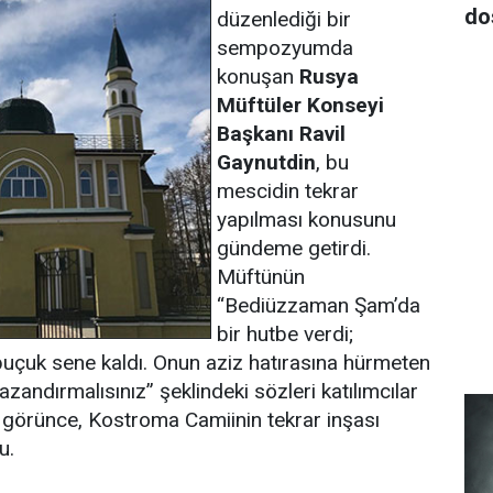
do
düzenlediği bir
sempozyumda
konuşan
Rusya
Müftüler Konseyi
Başkanı Ravil
Gaynutdin
, bu
mescidin tekrar
yapılması konusunu
gündeme getirdi.
Müftünün
“Bediüzzaman Şam’da
bir hutbe verdi;
buçuk sene kaldı. Onun aziz hatırasına hürmeten
azandırmalısınız” şeklindeki sözleri katılımcılar
i görünce, Kostroma Camiinin tekrar inşası
u.