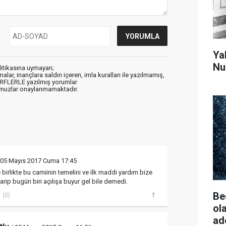
Ya
Nu
litikasına uymayan;
alar, inançlara saldırı içeren, imla kuralları ile yazılmamış,
ARFLERLE yazılmış yorumlar
muzlar onaylanmamaktadır.
 05 Mayıs 2017 Cuma 17:45
 birlikte bu camiinin temelini ve ilk maddi yardım bize
rip bugün biri açılışa buyur gel bile demedi.
Be
(0)
ol
ad