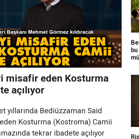
Be
bu
mü
yi misafir eden Kosturma
te açılıyor
et yıllarında Bediüzzaman Said
r eden Kosturma (Kostroma) Camii
azında tekrar ibadete açılıyor
Ris