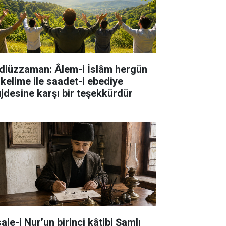
diüzzaman: Âlem-i İslâm hergün
 kelime ile saadet-i ebediye
jdesine karşı bir teşekkürdür
ale-i Nur’un birinci kâtibi Şamlı