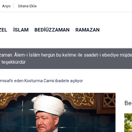
Arşiv
Sitene Ekle
ZEL
İSLAM
BEDIÜZZAMAN
RAMAZAN
k etme ki, Allah da senden ihsanını kesmesin
i misafir eden Kosturma Camii ibadete açılıyor
Be