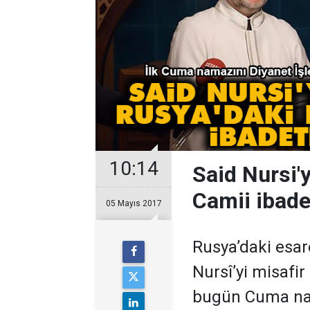
10:14
Said Nursi'
Camii ibade
05 Mayıs 2017
Rusya’daki esar
Nursî’yi misafi
bugün Cuma nam