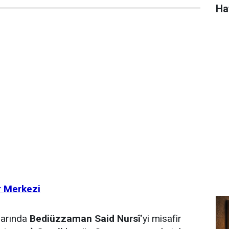
Ha
r Merkezi
llarında
Bediüzzaman Said Nursî
’yi misafir