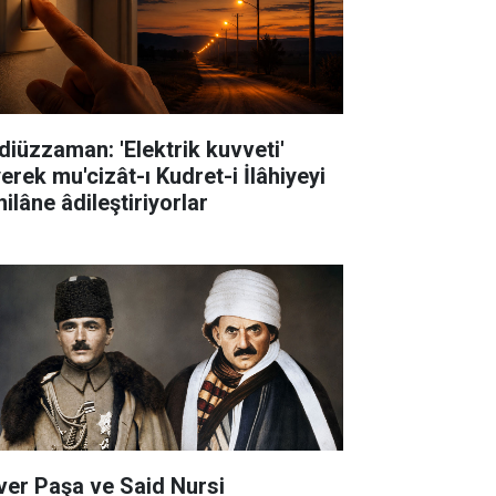
diüzzaman: 'Elektrik kuvveti'
erek mu'cizât-ı Kudret-i İlâhiyeyi
ilâne âdileştiriyorlar
ver Paşa ve Said Nursi