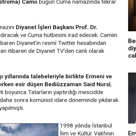
stroma) Camii
bugün Cuma namazında tekrar
mazını
Diyanet İşleri Başkanı Prof. Dr.
ldıracak ve Cuma hutbesini irad edecek. Camiin
Be
itibaren Diyanet’in resmî Twitter hesabından
diy
an itibaren de Diyanet TV’den canlı olarak
cah
 yıllarında talebeleriyle birlikte Ermeni ve
şırken esir düşen Bediüzzaman Said Nursî
,
i boyunca Tatarların yaptırdığı mescidde
 daha sonra komünist idare döneminde yıkılarak
yapılmıştı.
1998 yılında İstanbul
En
İlim ve Kültür Vakfının