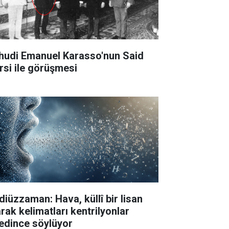
hudi Emanuel Karasso'nun Said
rsi ile görüşmesi
diüzzaman: Hava, küllî bir lisan
arak kelimatları kentrilyonlar
edince söylüyor