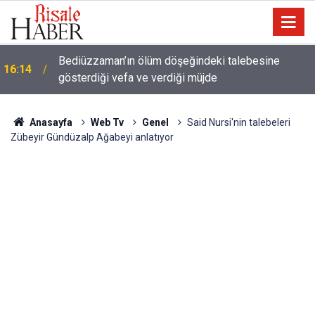
a
Bediüzzaman’ın ölüm döşeğindeki talebesine
16:14
gösterdiği vefa ve verdiği müjde
Anasayfa
Web Tv
Genel
Said Nursi'nin talebeleri
Zübeyir Gündüzalp Ağabeyi anlatıyor