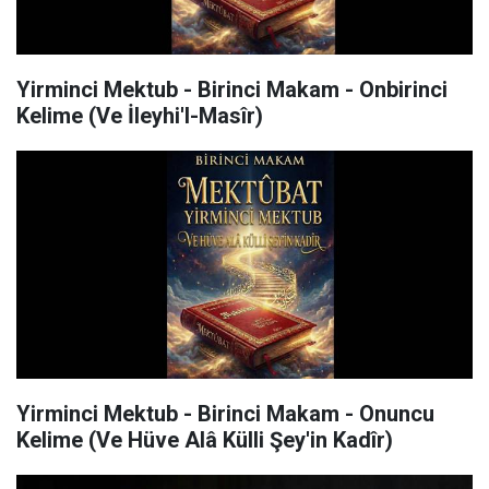
Yirminci Mektub - Birinci Makam - Onbirinci
Kelime (Ve İleyhi'l-Masîr)
Yirminci Mektub - Birinci Makam - Onuncu
Kelime (Ve Hüve Alâ Külli Şey'in Kadîr)