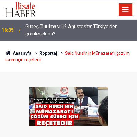
Güneş Tutulması 12 Ağustos'ta: Türkiye'den
16:05
görülecek mi?
Anasayfa
Röportaj
Said Nursi’nin Münazarat’ı çözüm
süreci için reçetedir