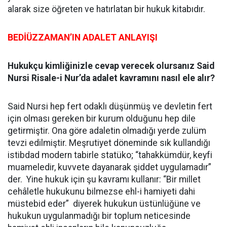
alarak size öğreten ve hatırlatan bir hukuk kitabıdır.
BEDİÜZZAMAN’IN ADALET ANLAYIŞI
Hukukçu kimliğinizle cevap verecek olursanız Said
Nursi Risale-i Nur’da adalet kavramını nasıl ele alır?
Said Nursi hep fert odaklı düşünmüş ve devletin fert
için olması gereken bir kurum olduğunu hep dile
getirmiştir. Ona göre adaletin olmadığı yerde zulüm
tevzi edilmiştir. Meşrutiyet döneminde sık kullandığı
istibdad modern tabirle statüko; “tahakkümdür, keyfi
muameledir, kuvvete dayanarak şiddet uygulamadır”
der. Yine hukuk için şu kavramı kullanır: “Bir millet
cehâletle hukukunu bilmezse ehl-i hamiyeti dahi
müstebid eder” diyerek hukukun üstünlüğüne ve
hukukun uygulanmadığı bir toplum neticesinde