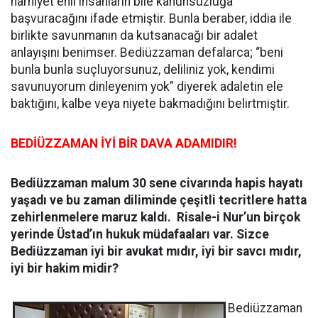
hamiyet ehli insanların bile kanunsuzluğa
başvuracağını ifade etmiştir. Bunla beraber, iddia ile
birlikte savunmanın da kutsanacağı bir adalet
anlayışını benimser. Bediüzzaman defalarca; “beni
bunla bunla suçluyorsunuz, deliliniz yok, kendimi
savunuyorum dinleyenim yok” diyerek adaletin ele
baktığını, kalbe veya niyete bakmadığını belirtmiştir.
BEDİÜZZAMAN İYİ BİR DAVA ADAMIDIR!
Bediüzzaman malum 30 sene civarında hapis hayatı
yaşadı ve bu zaman diliminde çeşitli tecritlere hatta
zehirlenmelere maruz kaldı. Risale-i Nur’un birçok
yerinde Üstad’ın hukuk müdafaaları var. Sizce
Bediüzzaman iyi bir avukat mıdır, iyi bir savcı mıdır,
iyi bir hakim midir?
Bediüzzaman