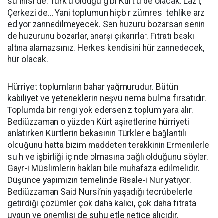
sünnisi de. Türk’ü olduğu gibi Kürt’ü de olacak. Laz’ı,
Çerkezi de… Yani toplumun hiçbir zümresi tehlike arz
ediyor zannedilmeyecek. Sen huzuru bozarsan senin
de huzurunu bozarlar, anarşi çıkarırlar. Fıtratı baskı
altına alamazsınız. Herkes kendisini hür zannedecek,
hür olacak.
Hürriyet toplumların bahar yağmurudur. Bütün
kabiliyet ve yeteneklerin neşvü nema bulma fırsatıdır.
Toplumda bir rengi yok ederseniz toplum yara alır.
Bediüzzaman o yüzden Kürt aşiretlerine hürriyeti
anlatırken Kürtlerin bekasının Türklerle bağlantılı
olduğunu hatta bizim maddeten terakkinin Ermenilerle
sulh ve işbirliği içinde olmasına bağlı olduğunu söyler.
Gayr-i Müslimlerin hakları bile muhafaza edilmelidir.
Düşünce yapımızın temelinde Risale-i Nur yatıyor.
Bediüzzaman Said Nursi’nin yaşadığı tecrübelerle
getirdiği çözümler çok daha kalıcı, çok daha fıtrata
uygun ve önemlisi de suhuletle netice alıcıdır.