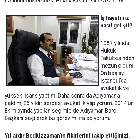
İstanbul Üniversitesi Hukuk Fakültesini kazandım.
İş hayatınız
nasıl gelişti?
1987 yılında
Hukuk
Fakültesinden
mezun oldum.
On beş ay
İstanbul’da
avukatlık ve
yüksek lisans yaptım. Daha sonra da Adıyaman’a
geldim, 26 yıldır serbest avukatlık yapıyorum. 2014’ün
Ekim ayında yapılan seçimle de Adıyaman Baro
Başkanı seçilerek bu görevimi ifa ediyorum.
Yıllardır Bediüzzaman’ın fikirlerini takip ettiğinizi,