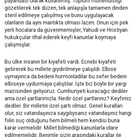
payandası olarak kullanılmış. Toplum mühendisliği
gözetilerek tek düzen, tek anlayışla tamamen dinden
steril edilmeye çalışılmış ve bunu uygulayacak
olanların da aynı mantıkta olması lazım. Onun için pek
yerli hocalara da güvenmemişler, Yahudi ve Hristiyan
hukukçular ithal ederek keyfi kanunlar koymaya
çalışmışlar.
Bu ülke insanın bir kıyafeti vardı. Ecnebi kıyafeti
getirerek bu millete giydirilmeye çalışıldı. Elbise
uymayınca da bedeni hormonladılar bu sefer bedeni
elbiseye uydurmaya çalıştılar. İşte biz böyle bir yargı
mazisinden geliyoruz. Cumhuriyeti kuracağız dediler
ama özel şartlarımızla. Nedir özel şartlarınız? Keyfimiz
dediler. Bir milletin özel şartı olmaz. Genel kuralları
olur, siz vatandaşınıza saygılıysanız vatandaşınız hangi
fiilin suç olduğunu hem bilmeli hem kendisi buna
karar vermelidir. Millet bilmediği kanunlarla idare
edilmemelidir. Benimle sizin arasındaki kurallar ile