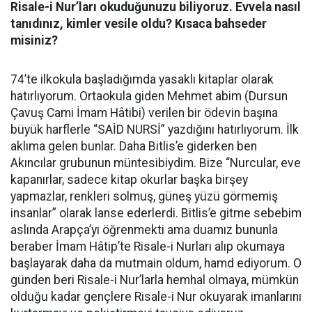
Risale-i Nur’ları okuduğunuzu biliyoruz. Evvela nasıl
tanıdınız, kimler vesile oldu? Kısaca bahseder
misiniz?
74’te ilkokula başladığımda yasaklı kitaplar olarak
hatırlıyorum. Ortaokula giden Mehmet abim (Dursun
Çavuş Cami İmam Hâtibi) verilen bir ödevin başına
büyük harflerle “SAİD NURSİ” yazdığını hatırlıyorum. İlk
aklıma gelen bunlar. Daha Bitlis’e giderken ben
Akıncılar grubunun müntesibiydim. Bize “Nurcular, eve
kapanırlar, sadece kitap okurlar başka birşey
yapmazlar, renkleri solmuş, güneş yüzü görmemiş
insanlar” olarak lanse ederlerdi. Bitlis’e gitme sebebim
aslında Arapça’yı öğrenmekti ama duamız bununla
beraber İmam Hâtip’te Risale-i Nurları alıp okumaya
başlayarak daha da mutmain oldum, hamd ediyorum. O
günden beri Risale-i Nur’larla hemhal olmaya, mümkün
olduğu kadar gençlere Risale-i Nur okuyarak imanlarını