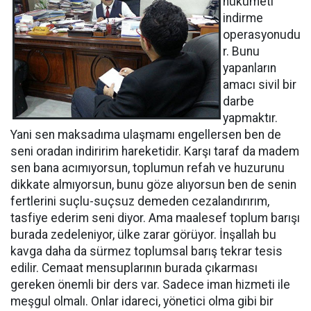
hükümeti
indirme
operasyonudu
r. Bunu
yapanların
amacı sivil bir
darbe
yapmaktır.
Yani sen maksadıma ulaşmamı engellersen ben de
seni oradan indiririm hareketidir. Karşı taraf da madem
sen bana acımıyorsun, toplumun refah ve huzurunu
dikkate almıyorsun, bunu göze alıyorsun ben de senin
fertlerini suçlu-suçsuz demeden cezalandırırım,
tasfiye ederim seni diyor. Ama maalesef toplum barışı
burada zedeleniyor, ülke zarar görüyor. İnşallah bu
kavga daha da sürmez toplumsal barış tekrar tesis
edilir. Cemaat mensuplarının burada çıkarması
gereken önemli bir ders var. Sadece iman hizmeti ile
meşgul olmalı. Onlar idareci, yönetici olma gibi bir