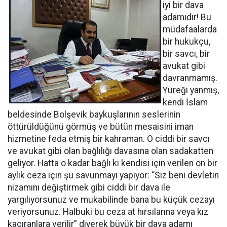
iyi bir dava
adamıdır! Bu
müdafaalarda
bir hukukçu,
bir savcı, bir
avukat gibi
davranmamış.
Yüreği yanmış,
kendi İslam
beldesinde Bolşevik baykuşlarının seslerinin
öttürüldüğünü görmüş ve bütün mesaisini iman
hizmetine feda etmiş bir kahraman. O ciddi bir savcı
ve avukat gibi olan bağlılığı davasına olan sadakatten
geliyor. Hatta o kadar bağlı ki kendisi için verilen on bir
aylık ceza için şu savunmayı yapıyor: “Siz beni devletin
nizamını değiştirmek gibi ciddi bir dava ile
yargılıyorsunuz ve mukabilinde bana bu küçük cezayı
veriyorsunuz. Halbuki bu ceza at hırsılarına veya kız
kaçıranlara verilir” diyerek büyük bir dava adamı