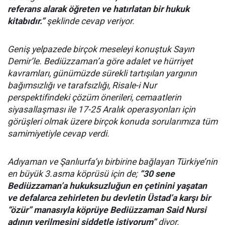
referans alarak öğreten ve hatırlatan bir hukuk
kitabıdır.”
şeklinde cevap veriyor.
Geniş yelpazede birçok meseleyi konuştuk Sayın
Demir’le. Bediüzzaman’a göre adalet ve hürriyet
kavramları, günümüzde sürekli tartışılan yargının
bağımsızlığı ve tarafsızlığı, Risale-i Nur
perspektifindeki çözüm önerileri, cemaatlerin
siyasallaşması ile 17-25 Aralık operasyonları için
görüşleri olmak üzere birçok konuda sorularımıza tüm
samimiyetiyle cevap verdi.
Adıyaman ve Şanlıurfa’yı birbirine bağlayan Türkiye’nin
en büyük 3.asma köprüsü için de;
“
30 sene
Bediüzzaman’a hukuksuzluğun en çetinini yaşatan
ve defalarca zehirleten bu devletin Üstad’a karşı bir
“özür” manasıyla köprüye Bediüzzaman Said Nursi
adının verilmesini şiddetle istiyorum”
diyor.