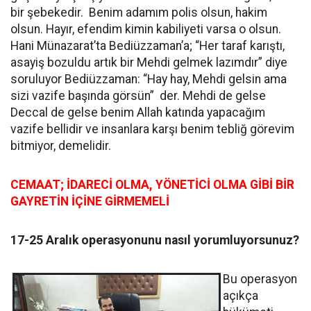
bir şebekedir. Benim adamım polis olsun, hakim
olsun. Hayır, efendim kimin kabiliyeti varsa o olsun.
Hani Münazarat’ta Bediüzzaman’a; “Her taraf karıştı,
asayiş bozuldu artık bir Mehdi gelmek lazımdır” diye
soruluyor Bediüzzaman: “Hay hay, Mehdi gelsin ama
sizi vazife başında görsün” der. Mehdi de gelse
Deccal de gelse benim Allah katında yapacağım
vazife bellidir ve insanlara karşı benim tebliğ görevim
bitmiyor, demelidir.
CEMAAT; İDARECİ OLMA, YÖNETİCİ OLMA GİBİ BİR
GAYRETİN İÇİNE GİRMEMELİ
17-25 Aralık operasyonunu nasıl yorumluyorsunuz?
Bu operasyon
açıkça