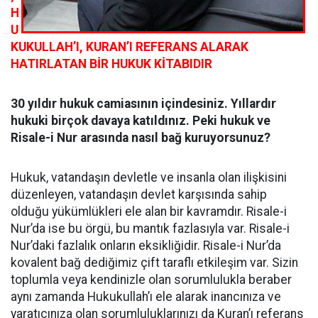
H
U
KUKULLAH’I, KURAN’I REFERANS ALARAK
HATIRLATAN BİR HUKUK KİTABIDIR
30 yıldır hukuk camiasının içindesiniz. Yıllardır
hukuki birçok davaya katıldınız. Peki hukuk ve
Risale-i Nur arasında nasıl bağ kuruyorsunuz?
Hukuk, vatandaşın devletle ve insanla olan ilişkisini
düzenleyen, vatandaşın devlet karşısında sahip
olduğu yükümlükleri ele alan bir kavramdır. Risale-i
Nur’da ise bu örgü, bu mantık fazlasıyla var. Risale-i
Nur’daki fazlalık onların eksikliğidir. Risale-i Nur’da
kovalent bağ dediğimiz çift taraflı etkileşim var. Sizin
toplumla veya kendinizle olan sorumlulukla beraber
aynı zamanda Hukukullah’ı ele alarak inancınıza ve
yaratıcınıza olan sorumluluklarınızı da Kuran’ı referans