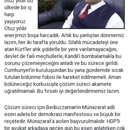
otuz yıldır bu
ülkede bir iç
harp
yaşıyoruz.
Otuz yıldır
enerjimizi boşa harcadık. Artık bu yanlıştan dönmemiz
lazım, her iki tarafta yoruldu. Silahlı mücadeleyi öne
atan Kürt’ler atık şiddetle bir yere varılamayacağını,
devlet de faili meçhullerle, Kandil’i bombalamakla bu
sorunu çözemeyeceğini anladı ve bu sürece girildi.
Cumhuriyet’in kuruluşundan bu yana gündemde sıcak
tutulan bölünme fobisi ile hareket edilmemeli. Aman
bölüneceğiz korkusuyla çözüm süreci akamete
uğratılmamalı. Bu fırsatı iyi değerlendirmemiz lazım.
Çözüm süreci için Bediüzzaman’ın Münazarat adlı
eseri adeta bir demokrasi manifestosu ve büyük bir
reçetedir. Münazarat’a acilen başvurulmalıdır. HDP’li
bir avukat arkadaşa geçen gün bu eseri anlatırken çok