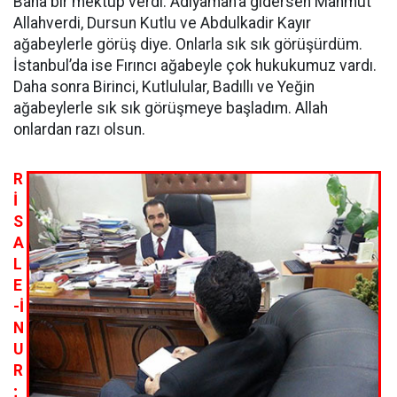
Bana bir mektup verdi. Adıyaman’a gidersen Mahmut
Allahverdi, Dursun Kutlu ve Abdulkadir Kayır
ağabeylerle görüş diye. Onlarla sık sık görüşürdüm.
İstanbul’da ise Fırıncı ağabeyle çok hukukumuz vardı.
Daha sonra Birinci, Kutlulular, Badıllı ve Yeğin
ağabeylerle sık sık görüşmeye başladım. Allah
onlardan razı olsun.
R
İ
S
A
L
E
-İ
N
U
R
;