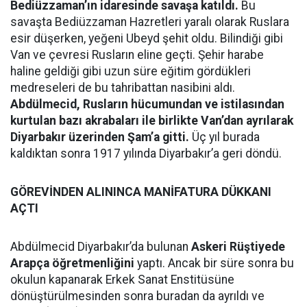
Bediüzzaman’ın idaresinde savaşa katıldı.
Bu
savaşta Bediüzzaman Hazretleri yaralı olarak Ruslara
esir düşerken, yeğeni Ubeyd şehit oldu. Bilindiği gibi
Van ve çevresi Rusların eline geçti. Şehir harabe
haline geldiği gibi uzun süre eğitim gördükleri
medreseleri de bu tahribattan nasibini aldı.
Abdülmecid, Rusların hücumundan ve istilasından
kurtulan bazı akrabaları ile birlikte Van’dan ayrılarak
Diyarbakır üzerinden Şam’a gitti.
Üç yıl burada
kaldıktan sonra 1917 yılında Diyarbakır’a geri döndü.
GÖREVİNDEN ALININCA MANİFATURA DÜKKANI
AÇTI
Abdülmecid Diyarbakır’da bulunan
Askeri Rüştiyede
Arapça öğretmenliğini
yaptı. Ancak bir süre sonra bu
okulun kapanarak Erkek Sanat Enstitüsüne
dönüştürülmesinden sonra buradan da ayrıldı ve