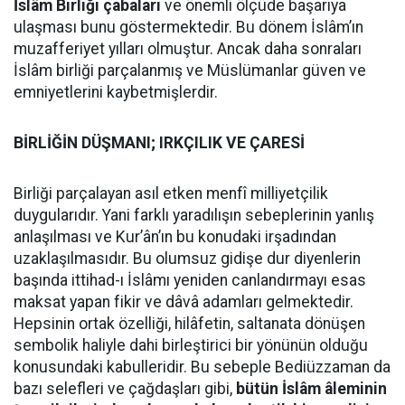
İslâm Birliği çabaları
ve önemli ölçüde başarıya
ulaşması bunu göstermektedir. Bu dönem İslâm’ın
muzafferiyet yılları olmuştur. Ancak daha sonraları
İslâm birliği parçalanmış ve Müslümanlar güven ve
emniyetlerini kaybetmişlerdir.
BİRLİĞİN DÜŞMANI; IRKÇILIK VE ÇARESİ
Birliği parçalayan asıl etken menfî milliyetçilik
duygularıdır. Yani farklı yaradılışın sebeplerinin yanlış
anlaşılması ve Kur’ân’ın bu konudaki irşadından
uzaklaşılmasıdır. Bu olumsuz gidişe dur diyenlerin
başında ittihad-ı İslâmı yeniden canlandırmayı esas
maksat yapan fikir ve dâvâ adamları gelmektedir.
Hepsinin ortak özelliği, hilâfetin, saltanata dönüşen
sembolik haliyle dahi birleştirici bir yönünün olduğu
konusundaki kabulleridir. Bu sebeple Bediüzzaman da
bazı selefleri ve çağdaşları gibi,
bütün İslâm âleminin