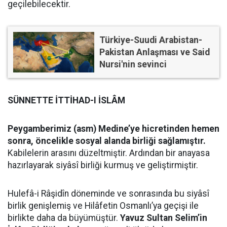
geçilebilecektir.
Türkiye-Suudi Arabistan-
Pakistan Anlaşması ve Said
Nursi'nin sevinci
SÜNNETTE İTTİHAD-I İSLÂM
Peygamberimiz (asm) Medine’ye hicretinden hemen
sonra, öncelikle sosyal alanda birliği sağlamıştır.
Kabilelerin arasını düzeltmiştir. Ardından bir anayasa
hazırlayarak siyâsî birliği kurmuş ve geliştirmiştir.
Hulefâ-i Râşidîn döneminde ve sonrasında bu siyâsî
birlik genişlemiş ve Hilâfetin Osmanlı’ya geçişi ile
birlikte daha da büyümüştür.
Yavuz Sultan Selim’in