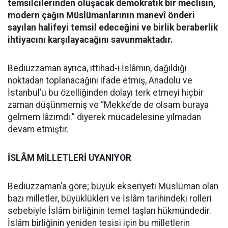
temsilcilerinden oluşacak demokratik bir meclisin,
modern çağın Müslümanlarının manevî önderi
sayılan halifeyi temsil edeceğini ve birlik beraberlik
ihtiyacını karşılayacağını savunmaktadır.
Bediüzzaman ayrıca, ittihad-ı İslâmın, dağıldığı
noktadan toplanacağını ifade etmiş, Anadolu ve
İstanbul’u bu özelliğinden dolayı terk etmeyi hiçbir
zaman düşünmemiş ve “Mekke’de de olsam buraya
gelmem lâzımdı.” diyerek mücadelesine yılmadan
devam etmiştir.
İSLÂM MİLLETLERİ UYANIYOR
Bediüzzaman’a göre; büyük ekseriyeti Müslüman olan
bazı milletler, büyüklükleri ve İslâm tarihindeki rolleri
sebebiyle İslâm birliğinin temel taşları hükmündedir.
İslâm birliğinin yeniden tesisi için bu milletlerin