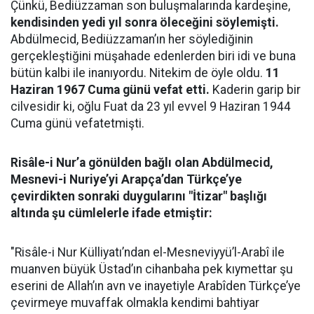
Çünkü, Bediüzzaman son buluşmalarında kardeşine,
kendisinden yedi yıl sonra öleceğini söylemişti.
Abdülmecid, Bediüzzaman’ın her söylediğinin
gerçekleştiğini müşahade edenlerden biri idi ve buna
bütün kalbi ile inanıyordu. Nitekim de öyle oldu.
11
Haziran 1967 Cuma günü vefat etti.
Kaderin garip bir
cilvesidir ki, oğlu Fuat da 23 yıl evvel 9 Haziran 1944
Cuma günü vefatetmişti.
Risâle-i Nur’a gönülden bağlı olan Abdülmecid,
Mesnevi-i Nuriye’yi Arapça’dan Türkçe’ye
çevirdikten sonraki duygularını "İtizar" başlığı
altında şu cümlelerle ifade etmiştir:
"Risâle-i Nur Külliyatı’ndan el-Mesneviyyü’l-Arabî ile
muanven büyük Üstad’ın cihanbaha pek kıymettar şu
eserini de Allah’ın avn ve inayetiyle Arabîden Türkçe’ye
çevirmeye muvaffak olmakla kendimi bahtiyar