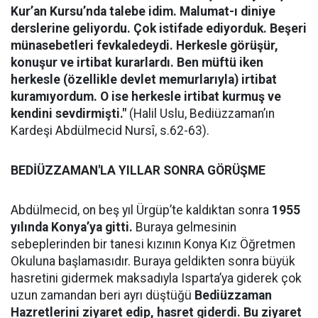
Kur’an Kursu’nda talebe idim. Malumat-ı diniye
derslerine geliyordu. Çok istifade ediyorduk. Beşeri
münasebetleri fevkaledeydi. Herkesle görüşür,
konuşur ve irtibat kurarlardı. Ben müftü iken
herkesle (özellikle devlet memurlarıyla) irtibat
kuramıyordum. O ise herkesle irtibat kurmuş ve
kendini sevdirmişti."
(Halil Uslu, Bediüzzaman’ın
Kardeşi Abdülmecid Nursî, s.62-63).
BEDİÜZZAMAN'LA YILLAR SONRA GÖRÜŞME
Abdülmecid, on beş yıl Ürgüp’te kaldıktan sonra
1955
yılında Konya’ya gitti.
Buraya gelmesinin
sebeplerinden bir tanesi kızının Konya Kız Öğretmen
Okuluna başlamasıdır. Buraya geldikten sonra büyük
hasretini gidermek maksadıyla Isparta’ya giderek çok
uzun zamandan beri ayrı düştüğü
Bediüzzaman
Hazretlerini ziyaret edip, hasret giderdi. Bu ziyaret