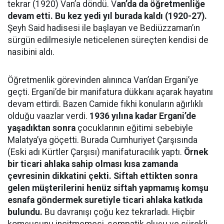
tekrar (1920) Van’a döndü. V
an’da da öğretmenliğe
devam etti. Bu kez yedi yıl burada kaldı (1920-27).
Şeyh Said hadisesi ile başlayan ve Bediüzzaman’ın
sürgün edilmesiyle neticelenen süreçten kendisi de
nasibini aldı.
Öğretmenlik görevinden alınınca Van’dan Ergani’ye
geçti. Ergani’de bir manifatura dükkanı açarak hayatını
devam ettirdi. Bazen Camide fıkhi konuların ağırlıklı
olduğu vaazlar verdi.
1936 yılına kadar Ergani’de
yaşadıktan sonra
çocuklarının eğitimi sebebiyle
Malatya’ya göçetti. Burada Cumhuriyet Çarşısında
(Eski adı Kürtler Çarşısı) manifaturacılık yaptı.
Örnek
bir ticari ahlaka sahip olması kısa zamanda
çevresinin dikkatini çekti. Siftah ettikten sonra
gelen müşterilerini henüz siftah yapmamış komşu
esnafa göndermek suretiyle ticari ahlaka katkıda
bulundu.
Bu davranışı çoğu kez tekrarladı. Hiçbir