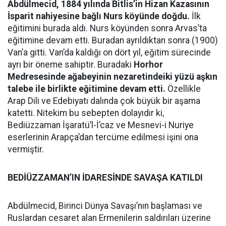
Abdülmecid, 1884 yılında Bitlis’in Hizan Kazasının
İsparit nahiyesine bağlı Nurs köyünde doğdu.
İlk
eğitimini burada aldı. Nurs köyünden sonra Arvas’ta
eğitimine devam etti. Buradan ayrıldıktan sonra (1900)
Van’a gitti. Van’da kaldığı on dört yıl, eğitim sürecinde
ayrı bir öneme sahiptir. Buradaki
Horhor
Medresesinde ağabeyinin nezaretindeiki yüzü aşkın
talebe ile birlikte eğitimine devam etti.
Özellikle
Arap Dili ve Edebiyatı dalında çok büyük bir aşama
katetti. Nitekim bu sebepten dolayıdır ki,
Bediüzzaman İşaratü’l-İ’caz ve Mesnevi-i Nuriye
eserlerinin Arapça’dan tercüme edilmesi işini ona
vermiştir.
BEDİÜZZAMAN’IN İDARESİNDE SAVAŞA KATILDI
Abdülmecid, Birinci Dünya Savaşı’nın başlaması ve
Ruslardan cesaret alan Ermenilerin saldırıları üzerine