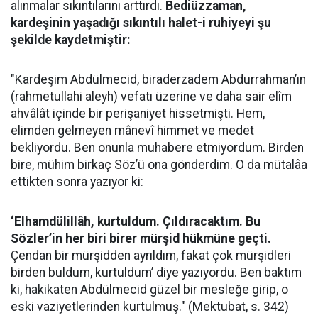
alınmalar sıkıntılarını arttırdı.
Bediüzzaman,
kardeşinin yaşadığı sıkıntılı halet-i ruhiyeyi şu
şekilde kaydetmiştir:
"Kardeşim Abdülmecid, biraderzadem Abdurrahman’ın
(rahmetullahi aleyh) vefatı üzerine ve daha sair elîm
ahvâlât içinde bir perişaniyet hissetmişti. Hem,
elimden gelmeyen mânevî himmet ve medet
bekliyordu. Ben onunla muhabere etmiyordum. Birden
bire, mühim birkaç Söz’ü ona gönderdim. O da mütalâa
ettikten sonra yazıyor ki:
‘Elhamdülillâh, kurtuldum. Çıldıracaktım. Bu
Sözler’in her biri birer mürşid hükmüne geçti.
Çendan bir mürşidden ayrıldım, fakat çok mürşidleri
birden buldum, kurtuldum’ diye yazıyordu. Ben baktım
ki, hakikaten Abdülmecid güzel bir mesleğe girip, o
eski vaziyetlerinden kurtulmuş." (Mektubat, s. 342)