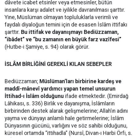
dâvete icabet etsinler veya etmesinler, bütün
insanlara karşı adalet ve iyilikle davranılması şarttır.
Yine, Müslüman olmayan topluluklarla verimli ve
faydalı diyaloğun temini için de esasen İslâm ittifakı
şarttır.
Bu ittifak ve dayanışmayı Bediüzzaman,
“ibâdet” ve “bu zamanın en büyük farz vazîfesi”
(Hutbe-i Şamiye, s. 94) olarak görür.
İSLÂM BİRLİĞİNİ GEREKLİ KILAN SEBEPLER
Bediüzzaman;
Müslüman’ları birbirine kardeş ve
maddî-mânevî yardımcı yapan temel unsurun
İttihad-ı İslâm olduğunu
ifade etmektedir. (Emirdağ
Lâhikası, s. 336) Birlik ve dayanışma, İslâmların
birbirinden destek alarak gelişmelerine; Allah’ın adını
yayma ve dünyayı anlamlı hale getirmelerine; İslâm
Dünyasının gücünü, varlığını ve söz sahibi olduğunu,
küresel ortamda “ittihadla” (Nursî, Divan-ı Harbi Örfi, s.