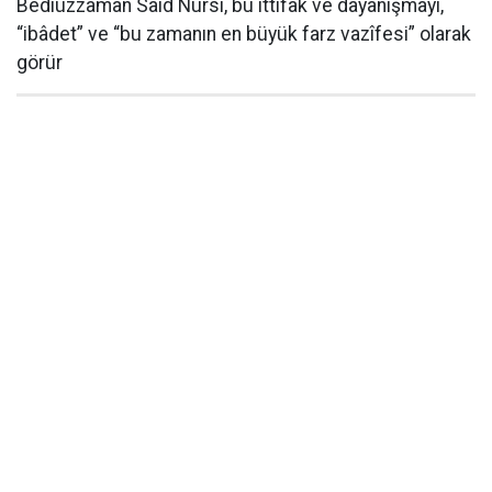
Bediüzzaman Said Nursi, bu ittifak ve dayanışmayı,
“ibâdet” ve “bu zamanın en büyük farz vazîfesi” olarak
görür