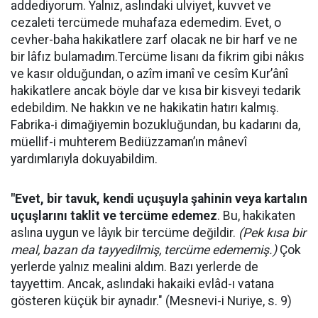
addediyorum. Yalnız, aslındaki ulviyet, kuvvet ve
cezaleti tercümede muhafaza edemedim. Evet, o
cevher-baha hakikatlere zarf olacak ne bir harf ve ne
bir lâfız bulamadım.Tercüme lisanı da fikrim gibi nâkıs
ve kasır olduğundan, o azîm imanî ve cesîm Kur’ânî
hakikatlere ancak böyle dar ve kısa bir kisveyi tedarik
edebildim. Ne hakkın ve ne hakikatin hatırı kalmış.
Fabrika-i dimağiyemin bozukluğundan, bu kadarını da,
müellif-i muhterem Bediüzzaman’ın mânevî
yardımlarıyla dokuyabildim.
"Evet, bir tavuk, kendi uçuşuyla şahinin veya kartalın
uçuşlarını taklit ve tercüme edemez
. Bu, hakikaten
aslına uygun ve lâyık bir tercüme değildir.
(Pek kısa bir
meal, bazan da tayyedilmiş, tercüme edememiş.)
Çok
yerlerde yalnız mealini aldım. Bazı yerlerde de
tayyettim. Ancak, aslındaki hakaiki evlâd-ı vatana
gösteren küçük bir aynadır." (Mesnevi-i Nuriye, s. 9)