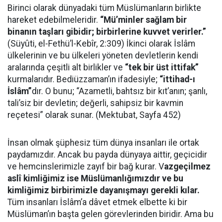
Birinci olarak dünyadaki tüm Müslümanların birlikte
hareket edebilmeleridir.
“Mü’minler sağlam bir
binanın taşları gibidir; birbirlerine kuvvet verirler.”
(Süyûti, el-Fethü’l-Kebîr, 2:309) İkinci olarak İslâm
ülkelerinin ve bu ülkeleri yöneten devletlerin kendi
aralarında çeşitli alt birlikler ve
“tek bir üst ittifak”
kurmalarıdır. Bediüzzaman’ın ifadesiyle;
“ittihad-ı
İslâm”
dır. O bunu; “Azametli, bahtsız bir kıt’anın; şanlı,
tali’siz bir devletin; değerli, sahipsiz bir kavmin
reçetesi” olarak sunar. (Mektubat, Sayfa 452)
İnsan olmak şüphesiz tüm dünya insanları ile ortak
paydamızdır. Ancak bu payda dünyaya aittir, geçicidir
ve hemcinslerimizle zayıf bir bağ kurar. V
azgeçilmez
aslî kimliğimiz ise Müslümanlığımızdır ve bu
kimliğimiz birbirimizle dayanışmayı gerekli kılar.
Tüm insanları İslâm’a dâvet etmek elbette ki bir
Müslüman’ın başta gelen görevlerinden biridir. Ama bu