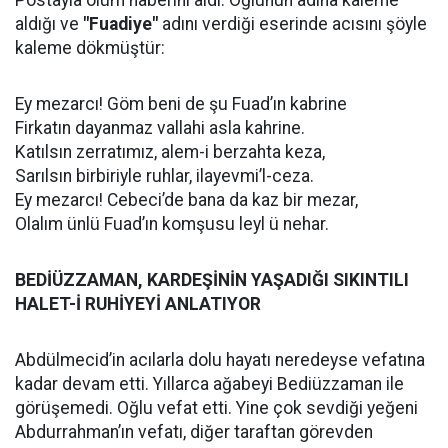
Postayla ölüm haberini aldı. Oğlunun adına kaleme
aldığı ve
"Fuadiye"
adını verdiği eserinde acısını şöyle
kaleme dökmüştür:
Ey mezarcı! Göm beni de şu Fuad’ın kabrine
Firkatın dayanmaz vallahi asla kahrine.
Katılsın zerratımız, alem-i berzahta keza,
Sarılsın birbiriyle ruhlar, ilayevmi’l-ceza.
Ey mezarcı! Cebeci’de bana da kaz bir mezar,
Olalım ünlü Fuad’ın komşusu leyl ü nehar.
BEDİÜZZAMAN, KARDEŞİNİN YAŞADIĞI SIKINTILI
HALET-İ RUHİYEYİ ANLATIYOR
Abdülmecid’in acılarla dolu hayatı neredeyse vefatına
kadar devam etti. Yıllarca ağabeyi Bediüzzaman ile
görüşemedi. Oğlu vefat etti. Yine çok sevdiği yeğeni
Abdurrahman’ın vefatı, diğer taraftan görevden