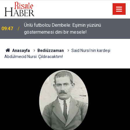
Ünlü futbolcu Dembele: Eşimin yüzünü
09:47
göstermemesi dini bir mesele!
Anasayfa
Bediüzzaman
Said Nursi'nin kardeşi
Abdülmecid Nursi: Çıldıracaktım!