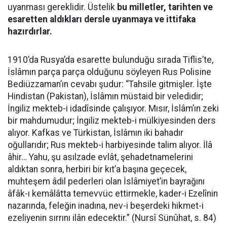
uyanması gereklidir. Üstelik
bu milletler, tarihten ve
esaretten aldıkları dersle uyanmaya ve ittifaka
hazırdırlar.
1910’da Rusya’da esarette bulunduğu sırada Tiflis’te,
İslâmın parça parça olduğunu söyleyen Rus Polisine
Bediüzzaman’ın cevabı şudur: “Tahsile gitmişler. İşte
Hindistan (Pakistan), İslâmın müstaid bir veledidir;
İngiliz mekteb-i idadîsinde çalışıyor. Mısır, İslâm’ın zeki
bir mahdumudur; İngiliz mekteb-i mülkiyesinden ders
alıyor. Kafkas ve Türkistan, İslâmın iki bahadır
oğullarıdır; Rus mekteb-i harbiyesinde talim alıyor. İlâ
âhir… Yahu, şu asılzade evlât, şehadetnamelerini
aldıktan sonra, herbiri bir kıt’a başına geçecek,
muhteşem âdil pederleri olan İslâmiyet’in bayrağını
âfâk-ı kemâlâtta temevvüc ettirmekle, kader-i Ezelînin
nazarında, feleğin inadına, nev-i beşerdeki hikmet-i
ezeliyenin sırrını ilân edecektir.” (Nursî Sünûhat, s. 84)