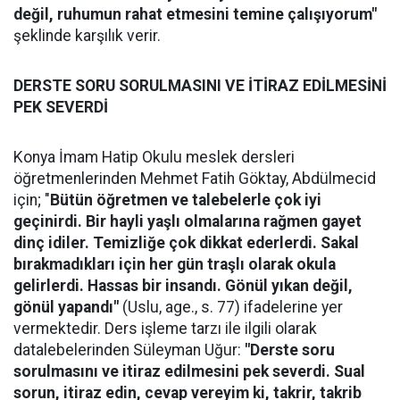
değil, ruhumun rahat etmesini temine çalışıyorum"
şeklinde karşılık verir.
DERSTE SORU SORULMASINI VE İTİRAZ EDİLMESİNİ
PEK SEVERDİ
Konya İmam Hatip Okulu meslek dersleri
öğretmenlerinden Mehmet Fatih Göktay, Abdülmecid
için; "
Bütün öğretmen ve talebelerle çok iyi
geçinirdi. Bir hayli yaşlı olmalarına rağmen gayet
dinç idiler. Temizliğe çok dikkat ederlerdi. Sakal
bırakmadıkları için her gün traşlı olarak okula
gelirlerdi. Hassas bir insandı. Gönül yıkan değil,
gönül yapandı"
(Uslu, age., s. 77) ifadelerine yer
vermektedir. Ders işleme tarzı ile ilgili olarak
datalebelerinden Süleyman Uğur:
"Derste soru
sorulmasını ve itiraz edilmesini pek severdi. Sual
sorun, itiraz edin, cevap vereyim ki, takrir, takrib