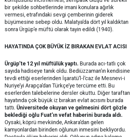
komşusunu incitmemesi, sempatik oluşu ve sürekli
bir şekilde sohbetlerinde imani konulara ağırlık
vermesi, etrafındaki sevgi çemberinin giderek
büyümesine sebep oldu. Malatya’da dört yıl kaldıktan
sonra Ürgüp’e müftü olarak tayin edildi (1940).
HAYATINDA ÇOK BÜYÜK İZ BIRAKAN EVLAT ACISI
Ürgüp’te 12 yıl müftülük yaptı.
Burada acı-tatlı çok
sayıda hadiseye tanık oldu. Bediüzzaman’ın kendisine
tevdi ettiği eserlerinden İşaratü’l-İ’caz ile Mesnevi-i
Nuriye’yi Arapça’dan Türkçe’ye tercüme etti. Bu
eserlerden talebelerine dersler okuttu. Diğer taraftan
hayatında çok büyük iz bırakan evlat acısını burada
tattı.
Üniversitede okuyan ve gelmesini dört gözle
beklediği oğlu Fuat’ın vefat haberini burada aldı.
Oysaki, köprü mevkiinde, Ankara’dan gelen
kamyonlardan birinden oğlunun inmesini bekliyordu.