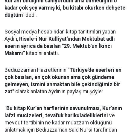
Kur'an'ı bildiğimi sanıyordum ama bilmediğim o
kadar çok şey varmış ki, bu kitabı okurken dehşete
düştüm"
dedi.
Sosyal medya hesabından kitap tanıtımları yapan
Aydın,
Risale-i Nur Külliyat'ından Mektubat adlı
eserin ayrıca da basılan "29. Mektub'un İkinci
Makamı"
kitabını anlattı.
Bediüzzaman Hazretlerinin
"Türkiye'de eserleri en
çok basılan, en çok okunan ama çok gündeme
gelmeyen, ismini anmaktan bile çekindiğimiz bir
zat"
olarak anlatan Aydın'ın paylaşımı şöyle:
"Bu kitap Kur’an harflerinin savunulması, Kur’anın
lafzi mucizeleri, tevafuk harikuladeliklerini
ve
mevcut tertibinin ne kadar muazzam olduğunu
anlatmak için Bediüzzaman Said Nursi tarafından