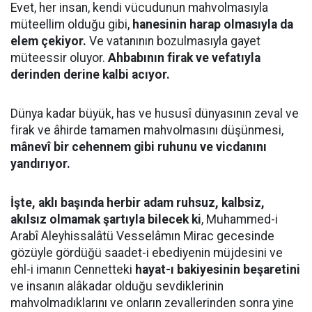
Evet, her insan, kendi vücudunun mahvolmasıyla
müteellim olduğu gibi,
hanesinin harap olmasıyla da
elem çekiyor.
Ve vatanının bozulmasıyla gayet
müteessir oluyor.
Ahbabının firak ve vefatıyla
derinden derine kalbi acıyor.
Dünya kadar büyük, has ve hususî dünyasının zeval ve
firak ve âhirde tamamen mahvolmasını düşünmesi,
mânevî bir cehennem gibi ruhunu ve vicdanını
yandırıyor.
İşte, aklı başında herbir adam ruhsuz, kalbsiz,
akılsız olmamak şartıyla bilecek ki
, Muhammed-i
Arabî Aleyhissalâtü Vesselâmın Mirac gecesinde
gözüyle gördüğü saadet-i ebediyenin müjdesini ve
ehl-i imanın Cennetteki
hayat-ı bakiyesinin beşaretini
ve insanın alâkadar olduğu sevdiklerinin
mahvolmadıklarını ve onların zevallerinden sonra yine