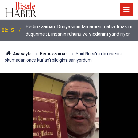
01:45
Paçalarını yerde sürünmeyecek şekilde yukarıda tut
Anasayfa
Bediüzzaman
Said Nursi'nin bu eserini
okumadan önce Kur'an'ı bildiğimi sanıyordum