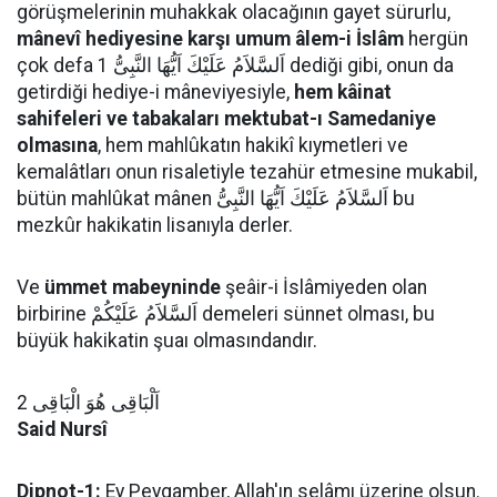
görüşmelerinin muhakkak olacağının gayet sürurlu,
mânevî hediyesine karşı umum âlem-i İslâm
hergün
çok defa اَلسَّلاَمُ عَلَيْكَ اَيُّهَا النَّبِىُّ 1 dediği gibi, onun da
getirdiği hediye-i mâneviyesiyle,
hem kâinat
sahifeleri ve tabakaları mektubat-ı Samedaniye
olmasına
, hem mahlûkatın hakikî kıymetleri ve
kemalâtları onun risaletiyle tezahür etmesine mukabil,
bütün mahlûkat mânen اَلسَّلاَمُ عَلَيْكَ اَيُّهَا النَّبِىُّ bu
mezkûr hakikatin lisanıyla derler.
Ve
ümmet mabeyninde
şeâir-i İslâmiyeden olan
birbirine اَلسَّلاَمُ عَلَيْكُمْ demeleri sünnet olması, bu
büyük hakikatin şuaı olmasındandır.
اَلْبَاقِى هُوَ الْبَاقِى 2
Said Nursî
Dipnot-1:
Ey Peygamber, Allah'ın selâmı üzerine olsun.