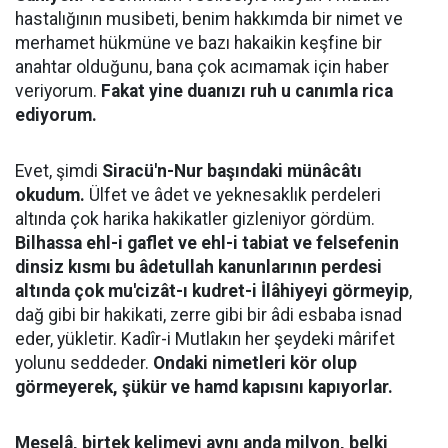
hastalığının musibeti, benim hakkımda bir nimet ve
merhamet hükmüne ve bazı hakaikin keşfine bir
anahtar olduğunu, bana çok acımamak için haber
veriyorum.
Fakat yine duanızı ruh u canımla rica
ediyorum.
Evet, şimdi
Siracü'n-Nur başındaki münâcâtı
okudum.
Ülfet ve âdet ve yeknesaklık perdeleri
altında çok harika hakikatler gizleniyor gördüm.
Bilhassa ehl-i gaflet ve ehl-i tabiat ve felsefenin
dinsiz kısmı bu âdetullah kanunlarının perdesi
altında çok mu'cizât-ı kudret-i İlâhiyeyi görmeyip
,
dağ gibi bir hakikati, zerre gibi bir âdi esbaba isnad
eder, yükletir. Kadîr-i Mutlakın her şeydeki mârifet
yolunu seddeder.
Ondaki nimetleri kör olup
görmeyerek, şükür ve hamd kapısını kapıyorlar.
Meselâ, birtek kelimeyi aynı anda milyon, belki