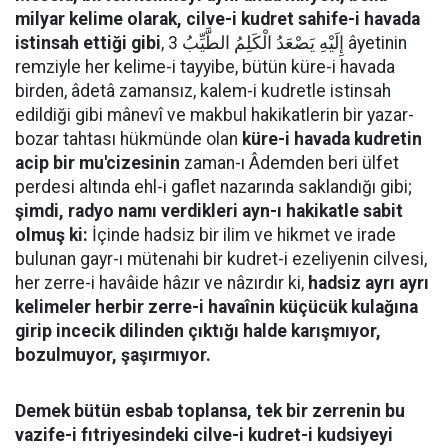
milyar kelime olarak, cilve-i kudret sahife-i havada
istinsah ettiği gibi
, إِلَيْهِ يَصْعَدُ الْكَلِمُ الطَّيِّبُ 3 âyetinin
remziyle her kelime-i tayyibe, bütün küre-i havada
birden, âdetâ zamansız, kalem-i kudretle istinsah
edildiği gibi mânevî ve makbul hakikatlerin bir yazar-
bozar tahtası hükmünde olan
küre-i havada kudretin
acip bir mu'cizesinin
zaman-ı Âdemden beri ülfet
perdesi altında ehl-i gaflet nazarında saklandığı gibi;
şimdi, radyo namı verdikleri ayn-ı hakikatle sabit
olmuş ki:
İçinde hadsiz bir ilim ve hikmet ve irade
bulunan gayr-ı mütenahi bir kudret-i ezeliyenin cilvesi,
her zerre-i havâide hâzır ve nâzırdır ki,
hadsiz ayrı ayrı
kelimeler herbir zerre-i havaînin küçücük kulağına
girip incecik dilinden çıktığı halde karışmıyor,
bozulmuyor, şaşırmıyor.
Demek bütün esbab toplansa, tek bir zerrenin bu
vazife-i fıtriyesindeki cilve-i kudret-i kudsiyeyi