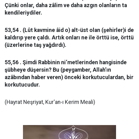
Çünki onlar, daha zâlim ve daha azgın olanların ta
kendileriydiler.
53,54 . (Lût kavmine âid o) alt-üst olan (şehirler)i de
kaldırıp yere çaldı. Artık onları ne ile örttü ise, örttü
(üzerlerine taş yağdırdı).
55,56 . Şimdi Rabbinin ni‘metlerinden hangisinde
şübheye düşersin? Bu (peygamber, Allah’ın
azâbından haber veren) önceki korkutuculardan, bir
korkutucudur.
(Hayrat Neşriyat, Kur'an-ı Kerim Meali)