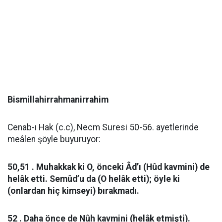
Bismillahirrahmanirrahim
Cenab-ı Hak (c.c), Necm Suresi 50-56. ayetlerinde
meâlen şöyle buyuruyor:
50,51 . Muhakkak ki O, önceki Âd’ı (Hûd kavmini) de
helâk etti. Semûd’u da (O helâk etti); öyle ki
(onlardan hiç kimseyi) bırakmadı.
52 . Daha önce de Nûh kavmini (helâk etmişti).