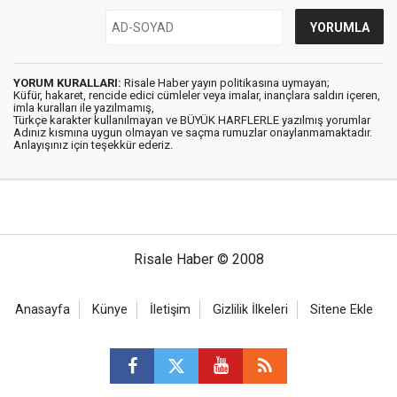
YORUM KURALLARI:
Risale Haber yayın politikasına uymayan;
Küfür, hakaret, rencide edici cümleler veya imalar, inançlara saldırı içeren,
imla kuralları ile yazılmamış,
Türkçe karakter kullanılmayan ve BÜYÜK HARFLERLE yazılmış yorumlar
Adınız kısmına uygun olmayan ve saçma rumuzlar onaylanmamaktadır.
Anlayışınız için teşekkür ederiz.
Risale Haber © 2008
Anasayfa
Künye
İletişim
Gizlilik İlkeleri
Sitene Ekle