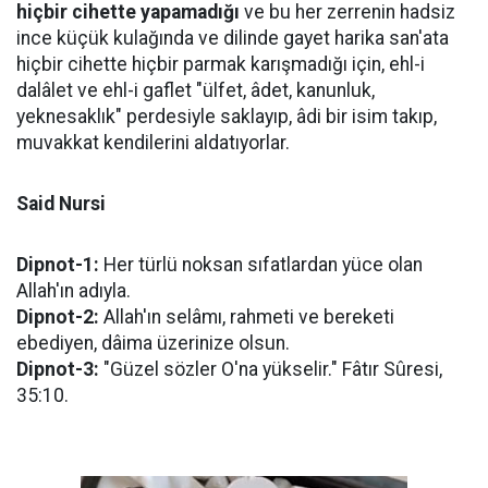
hiçbir cihette yapamadığı
ve bu her zerrenin hadsiz
ince küçük kulağında ve dilinde gayet harika san'ata
hiçbir cihette hiçbir parmak karışmadığı için, ehl-i
dalâlet ve ehl-i gaflet "ülfet, âdet, kanunluk,
yeknesaklık" perdesiyle saklayıp, âdi bir isim takıp,
muvakkat kendilerini aldatıyorlar.
Said Nursi
Dipnot-1:
Her türlü noksan sıfatlardan yüce olan
Allah'ın adıyla.
Dipnot-2:
Allah'ın selâmı, rahmeti ve bereketi
ebediyen, dâima üzerinize olsun.
Dipnot-3:
"Güzel sözler O'na yükselir." Fâtır Sûresi,
35:10.