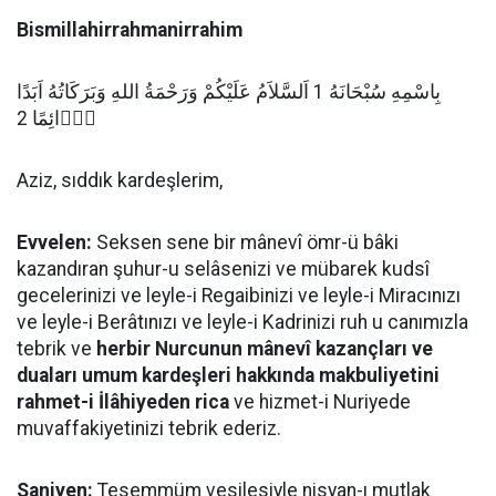
Bismillahirrahmanirrahim
بِاسْمِهِ سُبْحَانَهُ 1 اَلسَّلاَمُ عَلَيْكُمْ وَرَحْمَةُ اللهِ وَبَرَكَاتُهُ اَبَدًا
دَۤائِمًا 2
Aziz, sıddık kardeşlerim,
Evvelen:
Seksen sene bir mânevî ömr-ü bâki
kazandıran şuhur-u selâsenizi ve mübarek kudsî
gecelerinizi ve leyle-i Regaibinizi ve leyle-i Miracınızı
ve leyle-i Berâtınızı ve leyle-i Kadrinizi ruh u canımızla
tebrik ve
herbir Nurcunun mânevî kazançları ve
duaları umum kardeşleri hakkında makbuliyetini
rahmet-i İlâhiyeden rica
ve hizmet-i Nuriyede
muvaffakiyetinizi tebrik ederiz.
Saniyen:
Tesemmüm vesilesiyle nisyan-ı mutlak