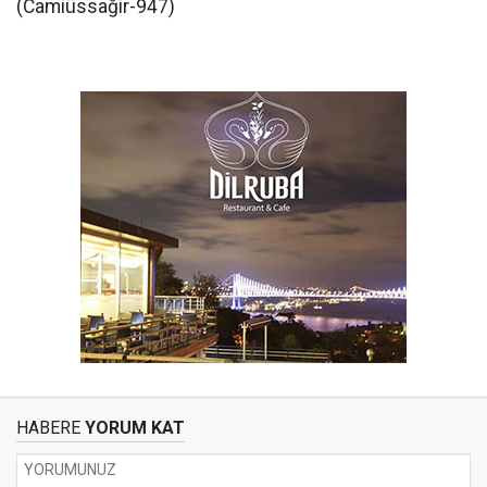
(Camiüssağir-947)
HABERE
YORUM KAT