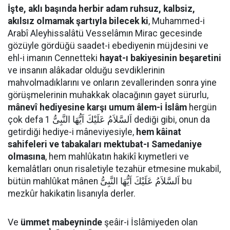
İşte, aklı başında herbir adam ruhsuz, kalbsiz,
akılsız olmamak şartıyla bilecek ki
, Muhammed-i
Arabî Aleyhissalâtü Vesselâmın Mirac gecesinde
gözüyle gördüğü saadet-i ebediyenin müjdesini ve
ehl-i imanın Cennetteki
hayat-ı bakiyesinin beşaretini
ve insanın alâkadar olduğu sevdiklerinin
mahvolmadıklarını ve onların zevallerinden sonra yine
görüşmelerinin muhakkak olacağının gayet sürurlu,
mânevî hediyesine karşı umum âlem-i İslâm
hergün
çok defa اَلسَّلاَمُ عَلَيْكَ اَيُّهَا النَّبِىُّ 1 dediği gibi, onun da
getirdiği hediye-i mâneviyesiyle,
hem kâinat
sahifeleri ve tabakaları mektubat-ı Samedaniye
olmasına
, hem mahlûkatın hakikî kıymetleri ve
kemalâtları onun risaletiyle tezahür etmesine mukabil,
bütün mahlûkat mânen اَلسَّلاَمُ عَلَيْكَ اَيُّهَا النَّبِىُّ bu
mezkûr hakikatin lisanıyla derler.
Ve
ümmet mabeyninde
şeâir-i İslâmiyeden olan