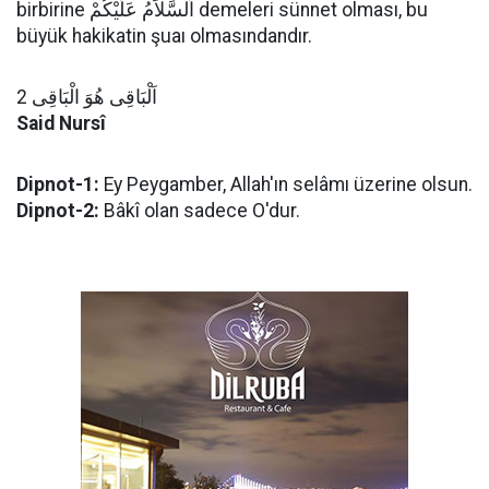
birbirine اَلسَّلاَمُ عَلَيْكُمْ demeleri sünnet olması, bu
büyük hakikatin şuaı olmasındandır.
اَلْبَاقِى هُوَ الْبَاقِى 2
Said Nursî
Dipnot-1:
Ey Peygamber, Allah'ın selâmı üzerine olsun.
Dipnot-2:
Bâkî olan sadece O'dur.