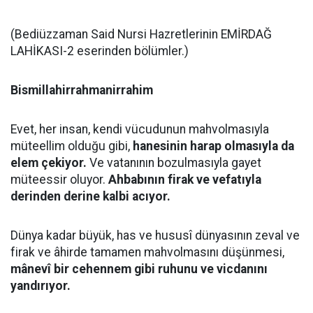
(Bediüzzaman Said Nursi Hazretlerinin EMİRDAĞ
LAHİKASI-2 eserinden bölümler.)
Bismillahirrahmanirrahim
Evet, her insan, kendi vücudunun mahvolmasıyla
müteellim olduğu gibi,
hanesinin harap olmasıyla da
elem çekiyor.
Ve vatanının bozulmasıyla gayet
müteessir oluyor.
Ahbabının firak ve vefatıyla
derinden derine kalbi acıyor.
Dünya kadar büyük, has ve hususî dünyasının zeval ve
firak ve âhirde tamamen mahvolmasını düşünmesi,
mânevî bir cehennem gibi ruhunu ve vicdanını
yandırıyor.