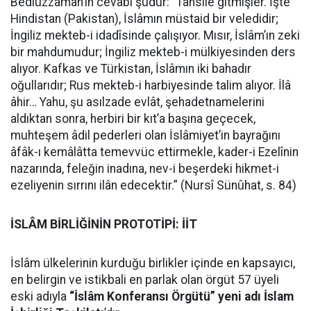
Bediüzzaman’ın cevabı şudur: “Tahsile gitmişler. İşte
Hindistan (Pakistan), İslâmın müstaid bir veledidir;
İngiliz mekteb-i idadîsinde çalışıyor. Mısır, İslâm’ın zeki
bir mahdumudur; İngiliz mekteb-i mülkiyesinden ders
alıyor. Kafkas ve Türkistan, İslâmın iki bahadır
oğullarıdır; Rus mekteb-i harbiyesinde talim alıyor. İlâ
âhir… Yahu, şu asılzade evlât, şehadetnamelerini
aldıktan sonra, herbiri bir kıt’a başına geçecek,
muhteşem âdil pederleri olan İslâmiyet’in bayrağını
âfâk-ı kemâlâtta temevvüc ettirmekle, kader-i Ezelînin
nazarında, feleğin inadına, nev-i beşerdeki hikmet-i
ezeliyenin sırrını ilân edecektir.” (Nursî Sünûhat, s. 84)
İSLÂM BİRLİĞİNİN PROTOTİPİ: İİT
İslâm ülkelerinin kurduğu birlikler içinde en kapsayıcı,
en belirgin ve istikbali en parlak olan örgüt 57 üyeli
eski adıyla
“İslâm Konferansı Örgütü” yeni adı İslam