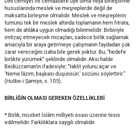
Dînî cemiyet ve cemaatlere üye olma veya birleştirme
hususlarında meslek ve meşreplerde değil de
maksatta birleşme olmalıdır. Meslek ve meşreplerin
tümünü tek bir meslek altında toplamanın hem fıtrata,
hem de ahlâka uygun olmadığı bilinmelidir. Birbiriyle
imtizaç etmeyecek mizaçları, sadece birlik sağlamak
amacıyla bir araya getirmeye çalışmanın faydadan çok
zarar vereceğini izaha bile gerek yoktur. Bu, “hedefe
birlikte yürümek” şeklinde olmalıdır. Aksi halde
Bediüzzaman’ın ifadesiyle; “taklit yolunu açar ve
‘Neme lâzım, başkası düşünsün.’ sözünü söylettirir.”
(Hutbe-i Şamiye, s. 105).
BİRLİĞİN OLMASI GEREKEN ÖZELLİKLERİ
* Birlik, müsbet İslâm milliyeti esası üzerine tesis
edilmelidir. Farklılıklara saygılı olmalıdır.