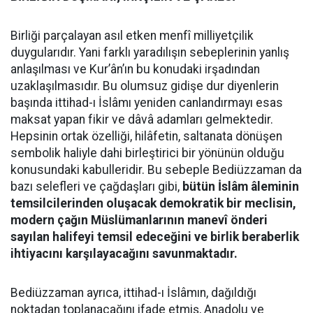
Birliği parçalayan asıl etken menfî milliyetçilik
duygularıdır. Yani farklı yaradılışın sebeplerinin yanlış
anlaşılması ve Kur’ân’ın bu konudaki irşadından
uzaklaşılmasıdır. Bu olumsuz gidişe dur diyenlerin
başında ittihad-ı İslâmı yeniden canlandırmayı esas
maksat yapan fikir ve dâvâ adamları gelmektedir.
Hepsinin ortak özelliği, hilâfetin, saltanata dönüşen
sembolik haliyle dahi birleştirici bir yönünün olduğu
konusundaki kabulleridir. Bu sebeple Bediüzzaman da
bazı selefleri ve çağdaşları gibi,
bütün İslâm âleminin
temsilcilerinden oluşacak demokratik bir meclisin,
modern çağın Müslümanlarının manevî önderi
sayılan halifeyi temsil edeceğini ve birlik beraberlik
ihtiyacını karşılayacağını savunmaktadır.
Bediüzzaman ayrıca, ittihad-ı İslâmın, dağıldığı
noktadan toplanacağını ifade etmiş, Anadolu ve