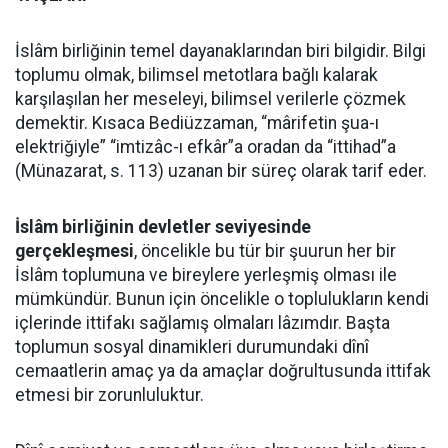
İslâm birliğinin temel dayanaklarından biri bilgidir. Bilgi
toplumu olmak, bilimsel metotlara bağlı kalarak
karşılaşılan her meseleyi, bilimsel verilerle çözmek
demektir. Kısaca Bediüzzaman, “mârifetin şua-ı
elektriğiyle” “imtizâc-ı efkâr”a oradan da “ittihad”a
(Münazarat, s. 113) uzanan bir süreç olarak tarif eder.
İslâm birliğinin devletler seviyesinde
gerçekleşmesi
, öncelikle bu tür bir şuurun her bir
İslâm toplumuna ve bireylere yerleşmiş olması ile
mümkündür. Bunun için öncelikle o toplulukların kendi
içlerinde ittifakı sağlamış olmaları lâzımdır. Başta
toplumun sosyal dinamikleri durumundaki dînî
cemaatlerin amaç ya da amaçlar doğrultusunda ittifak
etmesi bir zorunluluktur.