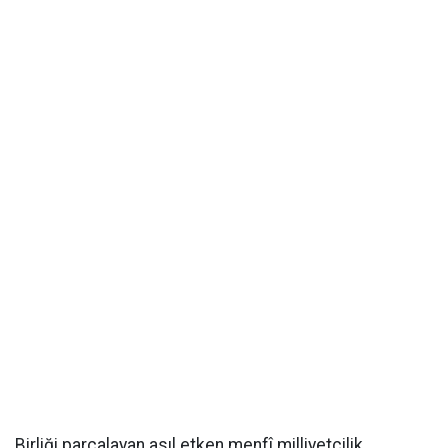
Birliği parçalayan asıl etken menfî milliyetçilik