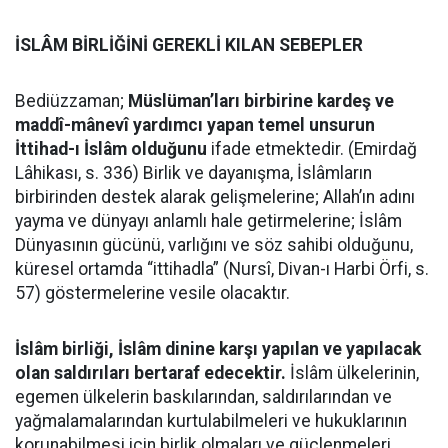
İSLÂM BİRLİĞİNİ GEREKLİ KILAN SEBEPLER
Bediüzzaman;
Müslüman’ları birbirine kardeş ve
maddî-mânevî yardımcı yapan temel unsurun
İttihad-ı İslâm olduğunu
ifade etmektedir. (Emirdağ
Lâhikası, s. 336) Birlik ve dayanışma, İslâmların
birbirinden destek alarak gelişmelerine; Allah’ın adını
yayma ve dünyayı anlamlı hale getirmelerine; İslâm
Dünyasının gücünü, varlığını ve söz sahibi olduğunu,
küresel ortamda “ittihadla” (Nursî, Divan-ı Harbi Örfi, s.
57) göstermelerine vesile olacaktır.
İslâm birliği, İslâm dinine karşı yapılan ve yapılacak
olan saldırıları bertaraf edecektir.
İslâm ülkelerinin,
egemen ülkelerin baskılarından, saldırılarından ve
yağmalamalarından kurtulabilmeleri ve hukuklarının
korunabilmesi için birlik olmaları ve güçlenmeleri