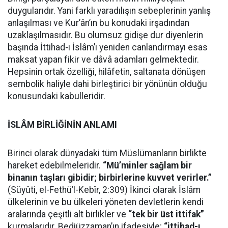
duygularıdır. Yani farklı yaradılışın sebeplerinin yanlış
anlaşılması ve Kur’ân’ın bu konudaki irşadından
uzaklaşılmasıdır. Bu olumsuz gidişe dur diyenlerin
başında İttihad-ı İslâm’ı yeniden canlandırmayı esas
maksat yapan fikir ve dâvâ adamları gelmektedir.
Hepsinin ortak özelliği, hilâfetin, saltanata dönüşen
sembolik haliyle dahi birleştirici bir yönünün olduğu
konusundaki kabulleridir.
İSLÂM BİRLİĞİNİN ANLAMI
Birinci olarak dünyadaki tüm Müslümanların birlikte
hareket edebilmeleridir.
“Mü’minler sağlam bir
binanın taşları gibidir; birbirlerine kuvvet verirler.”
(Süyûti, el-Fethü’l-Kebîr, 2:309) İkinci olarak İslâm
ülkelerinin ve bu ülkeleri yöneten devletlerin kendi
aralarında çeşitli alt birlikler ve
“tek bir üst ittifak”
kurmalarıdır. Bediüzzaman’ın ifadesiyle;
“ittihad-ı