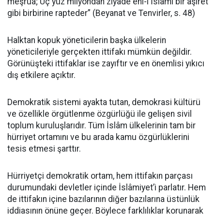
meşrua; Üç yüz milyondan ziyade ehl-i İslâmı bir aşîret
gibi birbirine rapteder” (Beyanat ve Tenvirler, s. 48)
Halktan kopuk yöneticilerin başka ülkelerin
yöneticileriyle gerçekten ittifakı mümkün değildir.
Görünüşteki ittifaklar ise zayıftır ve en önemlisi yıkıcı
dış etkilere açıktır.
Demokratik sistemi ayakta tutan, demokrasi kültürü
ve özellikle örgütlenme özgürlüğü ile gelişen sivil
toplum kuruluşlarıdır. Tüm İslâm ülkelerinin tam bir
hürriyet ortamını ve bu arada kamu özgürlüklerini
tesis etmesi şarttır.
Hürriyetçi demokratik ortam, hem ittifakın parçası
durumundaki devletler içinde İslâmiyet’i parlatır. Hem
de ittifakın içine bazılarının diğer bazılarına üstünlük
iddiasının önüne geçer. Böylece farklılıklar korunarak