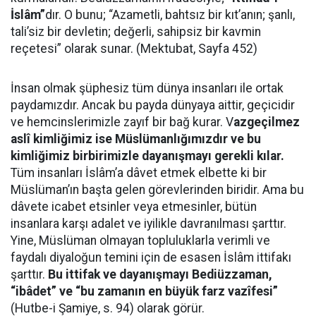
İslâm”
dır. O bunu; “Azametli, bahtsız bir kıt’anın; şanlı,
tali’siz bir devletin; değerli, sahipsiz bir kavmin
reçetesi” olarak sunar. (Mektubat, Sayfa 452)
İnsan olmak şüphesiz tüm dünya insanları ile ortak
paydamızdır. Ancak bu payda dünyaya aittir, geçicidir
ve hemcinslerimizle zayıf bir bağ kurar. V
azgeçilmez
aslî kimliğimiz ise Müslümanlığımızdır ve bu
kimliğimiz birbirimizle dayanışmayı gerekli kılar.
Tüm insanları İslâm’a dâvet etmek elbette ki bir
Müslüman’ın başta gelen görevlerinden biridir. Ama bu
dâvete icabet etsinler veya etmesinler, bütün
insanlara karşı adalet ve iyilikle davranılması şarttır.
Yine, Müslüman olmayan topluluklarla verimli ve
faydalı diyaloğun temini için de esasen İslâm ittifakı
şarttır.
Bu ittifak ve dayanışmayı Bediüzzaman,
“ibâdet” ve “bu zamanın en büyük farz vazîfesi”
(Hutbe-i Şamiye, s. 94) olarak görür.