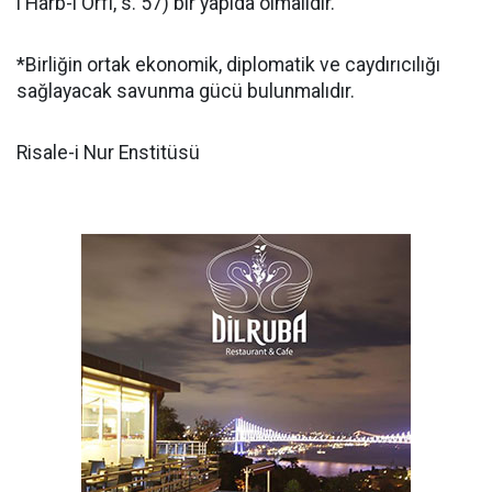
ı Harb-i Örfi, s. 57) bir yapıda olmalıdır.
*Birliğin ortak ekonomik, diplomatik ve caydırıcılığı
sağlayacak savunma gücü bulunmalıdır.
Risale-i Nur Enstitüsü