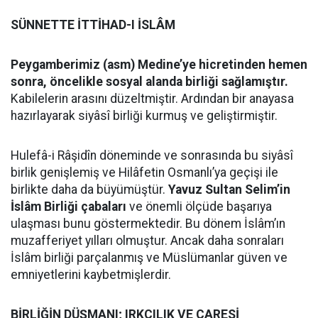
SÜNNETTE İTTİHAD-I İSLÂM
Peygamberimiz (asm) Medine’ye hicretinden hemen
sonra, öncelikle sosyal alanda birliği sağlamıştır.
Kabilelerin arasını düzeltmiştir. Ardından bir anayasa
hazırlayarak siyâsî birliği kurmuş ve geliştirmiştir.
Hulefâ-i Râşidîn döneminde ve sonrasında bu siyâsî
birlik genişlemiş ve Hilâfetin Osmanlı’ya geçişi ile
birlikte daha da büyümüştür.
Yavuz Sultan Selim’in
İslâm Birliği çabaları
ve önemli ölçüde başarıya
ulaşması bunu göstermektedir. Bu dönem İslâm’ın
muzafferiyet yılları olmuştur. Ancak daha sonraları
İslâm birliği parçalanmış ve Müslümanlar güven ve
emniyetlerini kaybetmişlerdir.
BİRLİĞİN DÜŞMANI; IRKÇILIK VE ÇARESİ