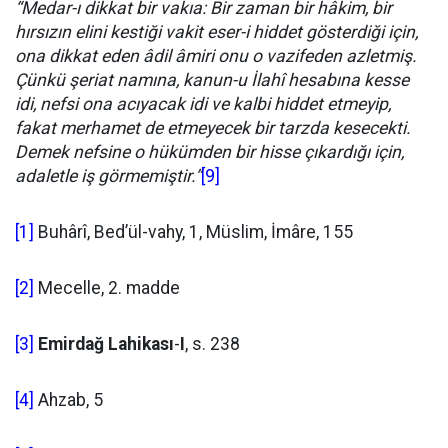
“Medar-ı dikkat bir vakıa: Bir zaman bir hâkim, bir
hırsızın elini kestiği vakit eser-i hiddet gösterdiği için,
ona dikkat eden âdil âmiri onu o vazifeden azletmiş.
Çünkü şeriat namına, kanun-u İlahî hesabına kesse
idi, nefsi ona acıyacak idi ve kalbi hiddet etmeyip,
fakat merhamet de etmeyecek bir tarzda kesecekti.
Demek nefsine o hükümden bir hisse çıkardığı için,
adaletle iş görmemiştir.”
[9]
[1]
Buhârî, Bed’ül-vahy, 1, Müslim, İmâre, 155
[2]
Mecelle, 2. madde
[3]
Emirdağ Lahikası
-
I
, s. 238
[4]
Ahzab, 5