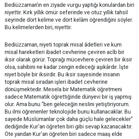
Bediüzzaman’ın en ziyade vurgu yaptığı konulardan biri
niyettir. Kırk yıllık ömür seferinde ve otuz yıllık tahsil
seyrinde dört kelime ve dört kelâm öğrendiğini söyler.
Bu kelimelerden biri, niyettir.
Bediüzzaman, niyeti toprak misal âdetleri ve kum
misal hareketleri ibadet cevherine çeviren acîb bir
iksir olarak görür. Toprağı mücevhere çeviren bir iksir
olsa, sahibini ne kadar zengin edeceği aşikârdır. İşte
niyet böyle bir iksirdir. Bu iksir sayesinde insanın
toprak misal sıradan işleri ibadet cevherine
dönüşmektedir. Mesela bir Matematik öğretmeni
sadece Matematik öğrettiğinde dünyevi bir iş yapmış
olur. Ama bunu “ben geleceğin neslini yetiştiriyorum.
Bu ilmi öğrenenler teknolojide bunu kullanacaklar. Bu
sayede Müslümanlar çok daha güçlü hale gelecekler”
dediğinde Kur'an öğreten biri gibi sevap kazanacaktır.
Öte yandan Kur'an öğreten biri sadece maaş elde