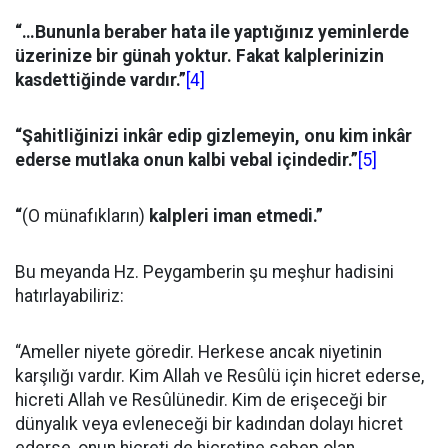
“…Bununla beraber hata ile yaptığınız yeminlerde
üzerinize bir günah yoktur. Fakat kalplerinizin
kasdettiğinde vardır.”
[4]
“Şahitliğinizi inkâr edip gizlemeyin, onu kim inkâr
ederse mutlaka onun kalbi vebal içindedir.”
[5]
“
(O münafıkların)
kalpleri iman etmedi.”
Bu meyanda Hz. Peygamberin şu meşhur hadisini
hatırlayabiliriz:
“Ameller niyete göredir. Herkese ancak niyetinin
karşılığı vardır. Kim Allah ve Resûlü için hicret ederse,
hicreti Allah ve Resûlünedir. Kim de erişeceği bir
dünyalık veya evleneceği bir kadından dolayı hicret