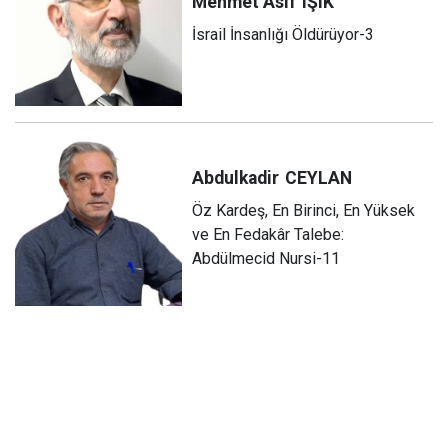
Mehmet Asıf
IŞIK
İsrail İnsanlığı Öldürüyor-3
Abdulkadir
CEYLAN
Öz Kardeş, En Birinci, En Yüksek
ve En Fedakâr Talebe:
Abdülmecid Nursi-11