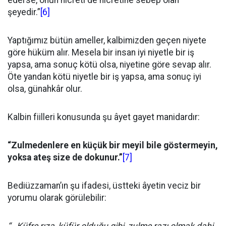
ederse, onun hicreti de hicretine sebep olan
şeyedir.”
[6]
Yaptığımız bütün ameller, kalbimizden geçen niyete
göre hüküm alır. Mesela bir insan iyi niyetle bir iş
yapsa, ama sonuç kötü olsa, niyetine göre sevap alır.
Öte yandan kötü niyetle bir iş yapsa, ama sonuç iyi
olsa, günahkâr olur.
Kalbin fiilleri konusunda şu âyet gayet manidardır:
“Zulmedenlere en küçük bir meyil bile göstermeyin,
yoksa ateş size de dokunur.”
[7]
Bediüzzaman’ın şu ifadesi, üstteki âyetin veciz bir
yorumu olarak görülebilir: