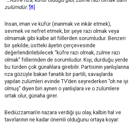
“…Küfre rıza, küfür olduğu gibi, zulme razı olmak dahi
zulümdür.”
[8]
İnsan, iman ve küfür (inanmak ve inkâr etmek),
sevmek ve nefret etmek, bir şeye razı olmak veya
olmamak gibi kalbe ait fiillerden sorumludur. Benzeri
bir şekilde, üstteki âyetin çerçevesinde
değerlendirilebilecek “küfre razı olmak, zulme razı
olmak” fiillerinden de sorumludur. Kişi, durduğu yerde
bu türden çok günahlara girebilir. Partisinin yanlışlarına
rıza gözüyle bakan fanatik bir partili, savaşlarda
yapılan zulümleri evinde TV’den seyrederken “oh ne iyi
olmuş” diyen biri aynen o yanlışlara ve o zulümlere
ortak olur, günaha girer.
Bediüzzaman’ın nazara verdiği şu olay, kalbin hal ve
tavırlarının ne kadar önemli olduğunu ortaya koyar: