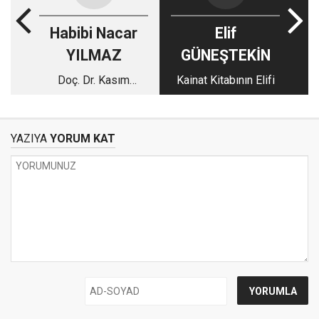
Habibi Nacar
Elif
YILMAZ
GÜNEŞTEKİN
Doç. Dr. Kasım
Kainat Kitabının Elifi
Takım'ın 'Boşlukların
Teorisi' Kitabı
Üzerine-2
YAZIYA
YORUM KAT