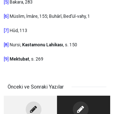
[5]
Bakara, 283
[6]
Müslim, İmâre, 155; Buhârî, Bed’ül-vahy, 1
[7]
Hûd, 113
[8]
Nursi,
Kastamonu Lahikası
, s. 150
[9]
Mektubat
, s. 269
Önceki ve Sonraki Yazılar