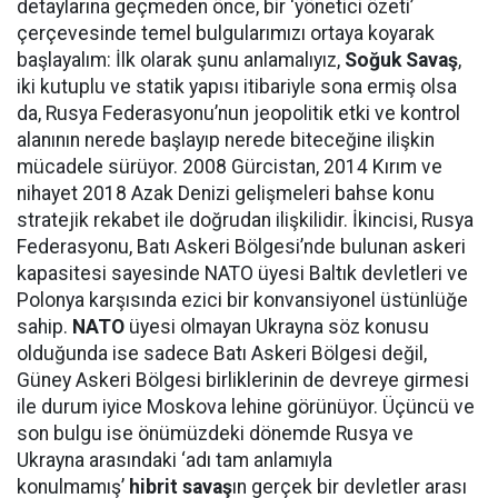
detaylarına geçmeden önce, bir ‘yönetici özeti’
çerçevesinde temel bulgularımızı ortaya koyarak
başlayalım: İlk olarak şunu anlamalıyız,
Soğuk Savaş
,
iki kutuplu ve statik yapısı itibariyle sona ermiş olsa
da, Rusya Federasyonu’nun jeopolitik etki ve kontrol
alanının nerede başlayıp nerede biteceğine ilişkin
mücadele sürüyor. 2008 Gürcistan, 2014 Kırım ve
nihayet 2018 Azak Denizi gelişmeleri bahse konu
stratejik rekabet ile doğrudan ilişkilidir. İkincisi, Rusya
Federasyonu, Batı Askeri Bölgesi’nde bulunan askeri
kapasitesi sayesinde NATO üyesi Baltık devletleri ve
Polonya karşısında ezici bir konvansiyonel üstünlüğe
sahip.
NATO
üyesi olmayan Ukrayna söz konusu
olduğunda ise sadece Batı Askeri Bölgesi değil,
Güney Askeri Bölgesi birliklerinin de devreye girmesi
ile durum iyice Moskova lehine görünüyor. Üçüncü ve
son bulgu ise önümüzdeki dönemde Rusya ve
Ukrayna arasındaki ‘adı tam anlamıyla
konulmamış’
hibrit savaş
ın gerçek bir devletler arası