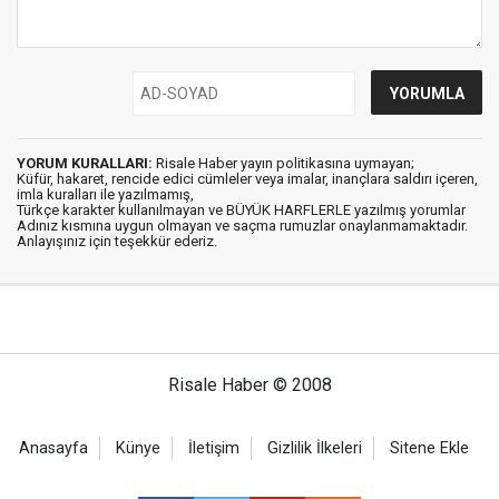
YORUM KURALLARI:
Risale Haber yayın politikasına uymayan;
Küfür, hakaret, rencide edici cümleler veya imalar, inançlara saldırı içeren,
imla kuralları ile yazılmamış,
Türkçe karakter kullanılmayan ve BÜYÜK HARFLERLE yazılmış yorumlar
Adınız kısmına uygun olmayan ve saçma rumuzlar onaylanmamaktadır.
Anlayışınız için teşekkür ederiz.
Risale Haber © 2008
Anasayfa
Künye
İletişim
Gizlilik İlkeleri
Sitene Ekle