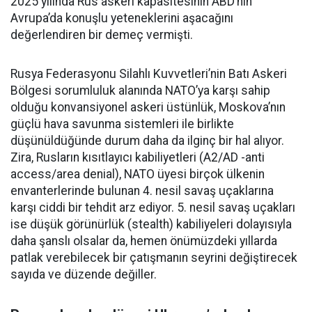
2025 yılında Rus askeri kapasitesinin ABD’nin
Avrupa’da konuşlu yeteneklerini aşacağını
değerlendiren bir demeç vermişti.
Rusya Federasyonu Silahlı Kuvvetleri’nin Batı Askeri
Bölgesi sorumluluk alanında NATO’ya karşı sahip
olduğu konvansiyonel askeri üstünlük, Moskova’nın
güçlü hava savunma sistemleri ile birlikte
düşünüldüğünde durum daha da ilginç bir hal alıyor.
Zira, Rusların kısıtlayıcı kabiliyetleri (A2/AD -anti
access/area denial), NATO üyesi birçok ülkenin
envanterlerinde bulunan 4. nesil savaş uçaklarına
karşı ciddi bir tehdit arz ediyor. 5. nesil savaş uçakları
ise düşük görünürlük (stealth) kabiliyeleri dolayısıyla
daha şanslı olsalar da, hemen önümüzdeki yıllarda
patlak verebilecek bir çatışmanın seyrini değiştirecek
sayıda ve düzende değiller.