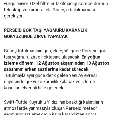
vurgulanıyor. Özel filtreler takılmadığı sürece dürbün,
teleskop ve kameralarla Güneş'e bakılmaması
gerekiyor.
PERSEİD GÖK TAŞI YAĞMURU KARANLIK
GÖKYÜZÜNDE ZİRVE YAPACAK
Güneş tutulmasının gerçekleştiği gece Perseid gök
taşı yağmuru zirve noktasına ulaşacak.
En yoğun
izleme dönemi 12 Ağustos akşamından 13 Ağustos
sabahının erken saatlerine kadar sürecek.
Tutulmayla aynı güne denk gelen Yeni Ay evresi
sayesinde gökyüzü karanlık kalacak ve izleme
koşulları elverişli hale gelecek.
Swift-Tuttle Kuyruklu Yıldızı'nın bıraktığı kalıntıların
atmosferde yanmasıyla oluşan Perseid meteor
yağmurunu izlemek için hava karardıktan sonra