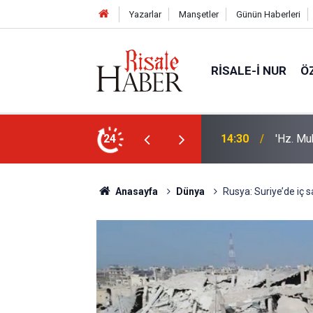
Yazarlar
Manşetler
Günün Haberleri
RISALE-I NUR
Ö
sorusu üzerine Müslüman oldu
24
13:40
Bilim in
Anasayfa
Dünya
Rusya: Suriye’de iç s