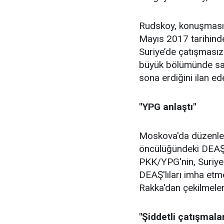
Rudskoy, konuşmasında
Mayıs 2017 tarihinde
Suriye’de çatışmasız 
büyük bölümünde sava
sona erdiğini ilan edeb
"YPG anlaştı"
Moskova'da düzenlen
öncülüğündeki DEAŞ k
PKK/YPG'nin, Suriye'
DEAŞ'lıları imha etme
Rakka'dan çekilmeleri
"Şiddetli çatışmala