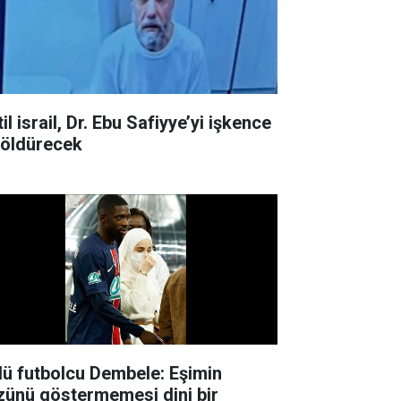
il israil, Dr. Ebu Safiyye’yi işkence
e öldürecek
lü futbolcu Dembele: Eşimin
zünü göstermemesi dini bir