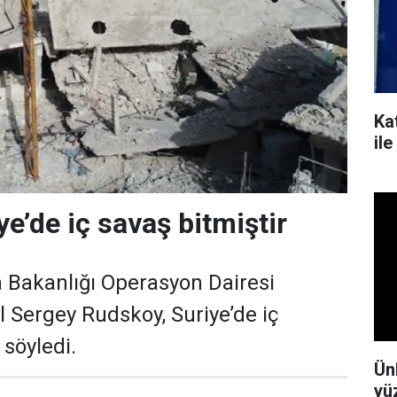
Kat
il
e’de iç savaş bitmiştir
Bakanlığı Operasyon Dairesi
 Sergey Rudskoy, Suriye’de iç
 söyledi.
Ün
yü