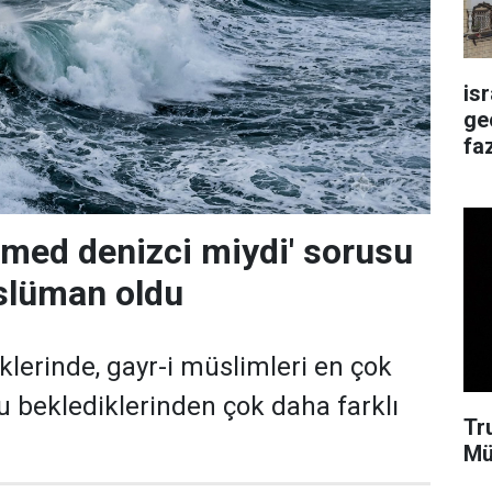
is
ge
faz
med denizci miydi' sorusu
slüman oldu
iklerinde, gayr-i müslimleri en çok
nu beklediklerinden çok daha farklı
Tr
Mü