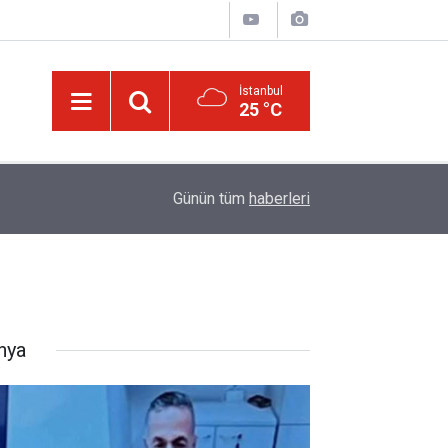
İstanbul
25 °C
13:00
Katil israil, Dr. Ebu Safiyye’yi işkence ile öldüre
Günün tüm
haberleri
nya