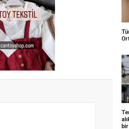
Tü
Or
Te
alı
bir