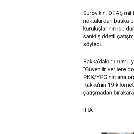
Surovikin, DEAŞ milit
noktalardan başka bö
kuruluşlarının ise d
sanki şiddetli çatış
söyledi.
Rakka'daki durumu yak
"Güvenilir verilere g
PKK/YPG'nin ana omu
Rakka'nın 19 kilome
çatışmadan bırakarak 
İHA