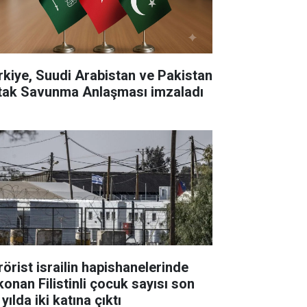
rkiye, Suudi Arabistan ve Pakistan
tak Savunma Anlaşması imzaladı
rörist israilin hapishanelerinde
konan Filistinli çocuk sayısı son
 yılda iki katına çıktı