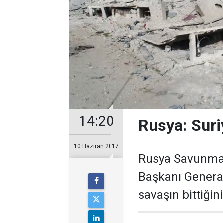
14:20
Rusya: Suriy
10 Haziran 2017
Rusya Savunma 
Başkanı General
savaşın bittiğini