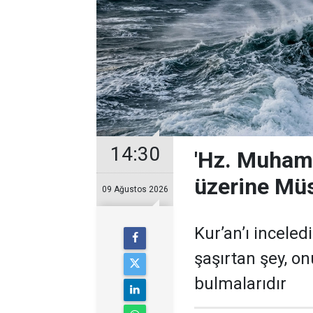
14:30
'Hz. Muham
üzerine Mü
09 Ağustos 2026
Kur’an’ı inceled
şaşırtan şey, o
bulmalarıdır