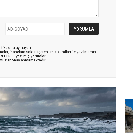
litikasına uymayan;
alar, inançlara saldırı içeren, imla kuralları ile yazılmamış,
ARFLERLE yazılmış yorumlar
muzlar onaylanmamaktadır.