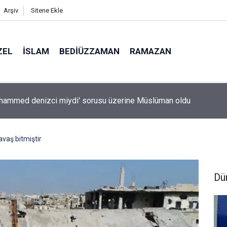
Arşiv
Sitene Ekle
ZEL
İSLAM
BEDIÜZZAMAN
RAMAZAN
sanlarından hafıza keşfi: Unutulan anılar geri getirilebilir mi?
avaş bitmiştir
Dü