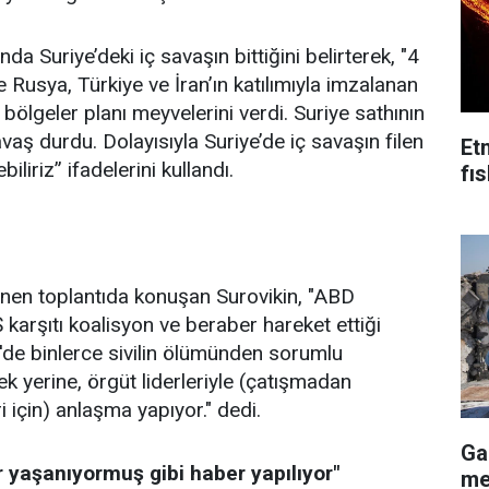
 Suriye’deki iç savaşın bittiğini belirterek, "4
 Rusya, Türkiye ve İran’ın katılımıyla imzalanan
bölgeler planı meyvelerini verdi. Suriye sathının
ş durdu. Dolayısıyla Suriye’de iç savaşın filen
Et
iliriz” ifadelerini kullandı.
fı
en toplantıda konuşan Surovikin, "ABD
arşıtı koalisyon ve beraber hareket ettiği
de binlerce sivilin ölümünden sorumlu
k yerine, örgüt liderleriyle (çatışmadan
 için) anlaşma yapıyor." dedi.
Ga
r yaşanıyormuş gibi haber yapılıyor"
me