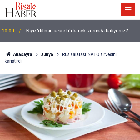
Okullarında yapay zeka ile kopyaya karşı sözlü
09:45
savunma şartı getirdiler
Anasayfa
Dünya
'Rus salatası' NATO zirvesini
karıştırdı