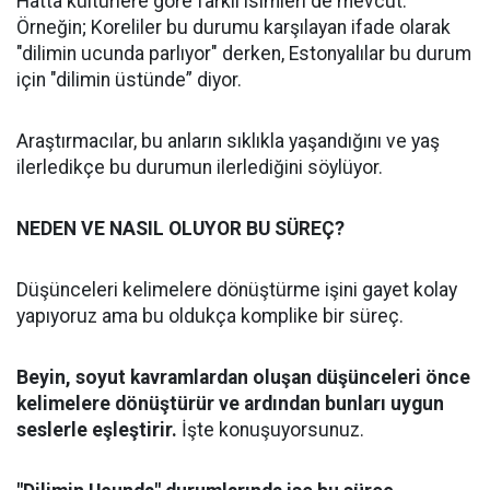
Hatta kültürlere göre farklı isimleri de mevcut.
Örneğin; Koreliler bu durumu karşılayan ifade olarak
"dilimin ucunda parlıyor" derken, Estonyalılar bu durum
için "dilimin üstünde” diyor.
Araştırmacılar, bu anların sıklıkla yaşandığını ve yaş
ilerledikçe bu durumun ilerlediğini söylüyor.
NEDEN VE NASIL OLUYOR BU SÜREÇ?
Düşünceleri kelimelere dönüştürme işini gayet kolay
yapıyoruz ama bu oldukça komplike bir süreç.
Beyin, soyut kavramlardan oluşan düşünceleri önce
kelimelere dönüştürür ve ardından bunları uygun
seslerle eşleştirir.
İşte konuşuyorsunuz.