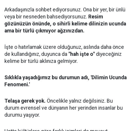
Arkadaşınızla sohbet ediyorsunuz. Ona bir yer, bir ünlü
veya bir nesneden bahsediyorsunuz.
Resim
gözünüzün önünde, o sihirli kelime dilinizin ucunda
ama bir türlü çıkmıyor ağzınızdan.
İşte o hatırlamak üzere olduğunuz, aslında daha önce
de kullandığınız, duyunca da
"hah işte o"
diyeceğiniz
kelime bir türlü aklınıza gelmiyor.
Sıklıkla yaşadığımız bu durumun adı, 'Dilimin Ucunda
Fenomeni.'
Telaşa gerek yok.
Öncelikle yalnız değilsiniz. Bu
durum evrensel ve dünyanın her yerinden insanlar bu
durumu yaşıyor.