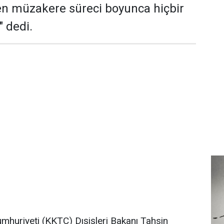
üren müzakere süreci boyunca hiçbir
" dedi.
mhuriyeti (KKTC) Dışişleri Bakanı Tahsin