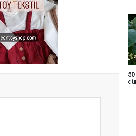
50
dü