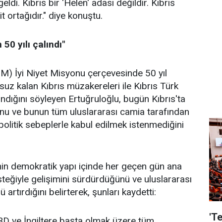
ldi. Kıbrıs bir 'Helen' adası değildir. Kıbrıs
t ortağıdır." diye konuştu.
 50 yılı çalındı"
(BM) İyi Niyet Misyonu çerçevesinde 50 yıl
uz kalan Kıbrıs müzakereleri ile Kıbrıs Türk
alındığını söyleyen Ertuğruloğlu, bugün Kıbrıs'ta
ğunu ve bunun tüm uluslararası camia tarafından
olitik sebeplerle kabul edilmek istenmediğini
nin demokratik yapı içinde her geçen gün ana
steğiyle gelişimini sürdürdüğünü ve uluslararası
artırdığını belirterek, şunları kaydetti:
'T
BD ve İngiltere başta olmak üzere tüm