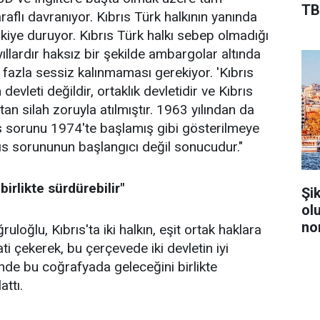
TB
raflı davranıyor. Kıbrıs Türk halkının yanında
iye duruyor. Kıbrıs Türk halkı sebep olmadığı
ıllardır haksız bir şekilde ambargolar altında
 fazla sessiz kalınmaması gerekiyor. 'Kıbrıs
evleti değildir, ortaklık devletidir ve Kıbrıs
ktan silah zoruyla atılmıştır. 1963 yılından da
s sorunu 1974'te başlamış gibi gösterilmeye
rıs sorununun başlangıcı değil sonucudur."
birlikte sürdürebilir"
Şi
ol
no
ruloğlu, Kıbrıs'ta iki halkın, eşit ortak haklara
i çekerek, bu çerçevede iki devletin iyi
çinde bu coğrafyada geleceğini birlikte
attı.