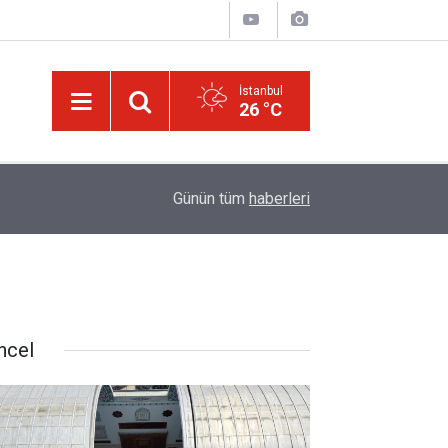
İstanbul
26 °C
Allah'ım! Âfâkta ve nefislerimizde sanatının hayre
rüyor
08:33
Günün tüm
haberleri
göster
ncel