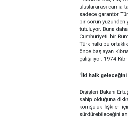
uluslararası camia ta
sadece garantör Türk
bir sorun yüzünden y
tutuluyor. Buna daha
Cumhuriyeti' bir Rum d
Türk halkı bu ortaklı
önce başlayan Kıbrı
çalışılıyor. 1974 Kıb
"İki halk geleceğini 
Dışişleri Bakanı Ertuğ
sahip olduğuna dikkat
komşuluk ilişkileri i
sürdürebileceğini anl