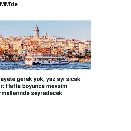
MM'de
kayete gerek yok, yaz ayı sıcak
ur: Hafta boyunca mevsim
rmallerinde seyredecek