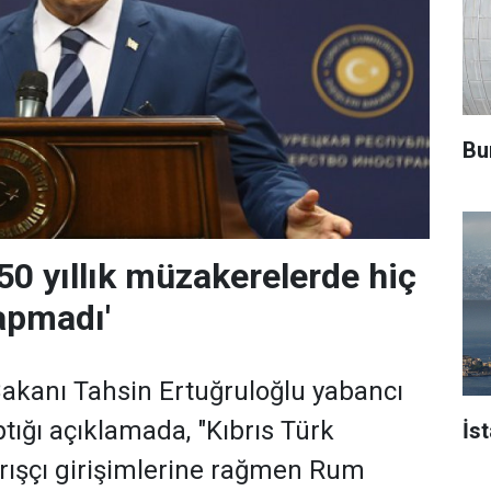
Bu
50 yıllık müzakerelerde hiç
yapmadı'
Bakanı Tahsin Ertuğruloğlu yabancı
tığı açıklamada, "Kıbrıs Türk
İs
rışçı girişimlerine rağmen Rum