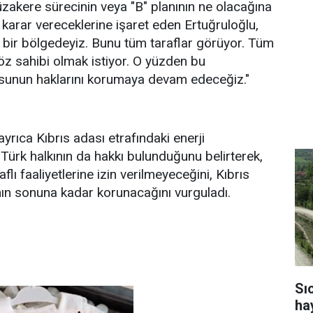
akere sürecinin veya "B" planının ne olacağına
 karar vereceklerine işaret eden Ertuğruloğlu,
n bir bölgedeyiz. Bunu tüm taraflar görüyor. Tüm
z sahibi olmak istiyor. O yüzden bu
sunun haklarını korumaya devam edeceğiz."
yrıca Kıbrıs adası etrafındaki enerji
 Türk halkının da hakkı bulunduğunu belirterek,
flı faaliyetlerine izin verilmeyeceğini, Kıbrıs
ının sonuna kadar korunacağını vurguladı.
Sı
ha