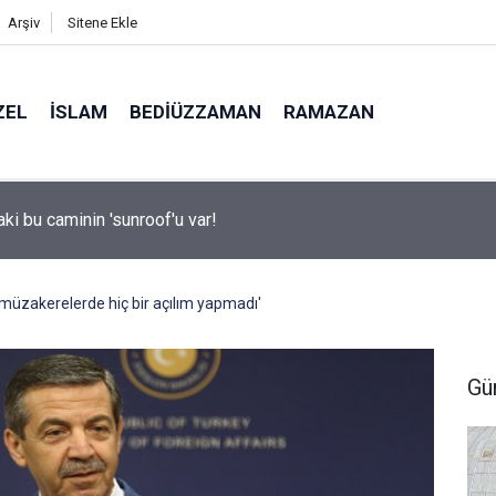
Arşiv
Sitene Ekle
ZEL
İSLAM
BEDIÜZZAMAN
RAMAZAN
e umudunu yitirmeyen arıcı, mesleğini apartman çatısında sürdü
k müzakerelerde hiç bir açılım yapmadı'
Gü