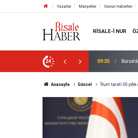
Yazarlar
Manşetler
Günün Haberleri
RISALE-I NUR
Ö
var!
24
09:15
Gazze'd
Anasayfa
Güncel
'Rum tarafı 50 yıllı