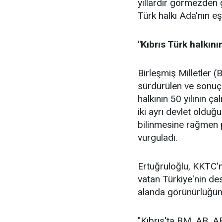
yıllardır görmezden ge
Türk halkı Ada'nın eşi
"Kıbrıs Türk halkının
Birleşmiş Milletler 
sürdürülen ve sonuçs
halkının 50 yılının ç
iki ayrı devlet oldu
bilinmesine rağmen p
vurguladı.
Ertuğruloğlu, KKTC'
vatan Türkiye'nin de
alanda görünürlüğünü 
"Kıbrıs'ta BM, AB, A