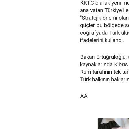
KKTC olarak yeni müz
ana vatan Türkiye ile
"Stratejik önemi ola
güçler bu bölgede sö
coğrafyada Türk ulu
ifadelerini kullandı.
Bakan Ertuğruloğlu, a
kaynaklarında Kıbrıs
Rum tarafının tek tara
Türk halkının haklar
AA