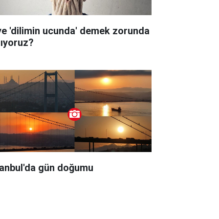
ye 'dilimin ucunda' demek zorunda
lıyoruz?
tanbul'da gün doğumu