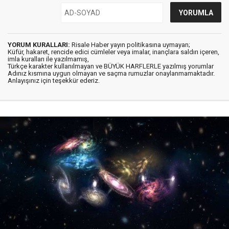
YORUM KURALLARI:
Risale Haber yayın politikasına uymayan;
Küfür, hakaret, rencide edici cümleler veya imalar, inançlara saldırı içeren,
imla kuralları ile yazılmamış,
Türkçe karakter kullanılmayan ve BÜYÜK HARFLERLE yazılmış yorumlar
Adınız kısmına uygun olmayan ve saçma rumuzlar onaylanmamaktadır.
Anlayışınız için teşekkür ederiz.