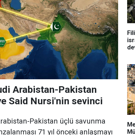
Fi
isr
de
di Arabistan-Pakistan
e Said Nursi'nin sevinci
Arabistan-Pakistan üçlü savunma
Me
zalanması 71 yıl önceki anlaşmayı
Mü