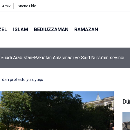
Arşiv
Sitene Ekle
ZEL
İSLAM
BEDIÜZZAMAN
RAMAZAN
, hutbe sırasında telefonla oynayan cemaate tepki: Aşağı inece
rdan protesto yürüyüşü
Dü