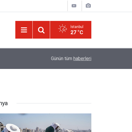
İstanbul
27 °C
ğim!
09:58
Güneş'ten 30 kat büyük dev bir yıldızın ölümü iz
Günün tüm
haberleri
nya