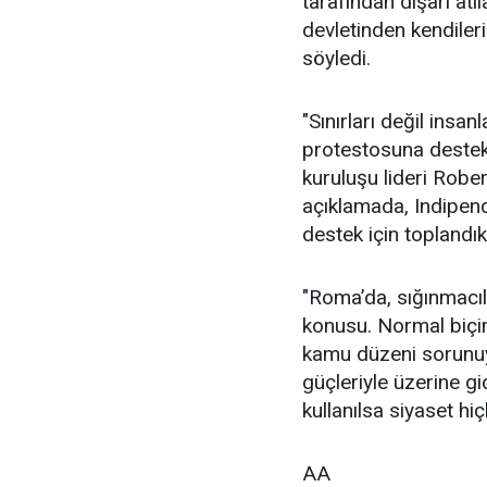
tarafından dışarı at
devletinden kendileri
söyledi.
"Sınırları değil insan
protestosuna destek 
kuruluşu lideri Robe
açıklamada, Indipen
destek için toplandık
"Roma’da, sığınmacıl
konusu. Normal biçi
kamu düzeni sorunuy
güçleriyle üzerine gi
kullanılsa siyaset hi
AA