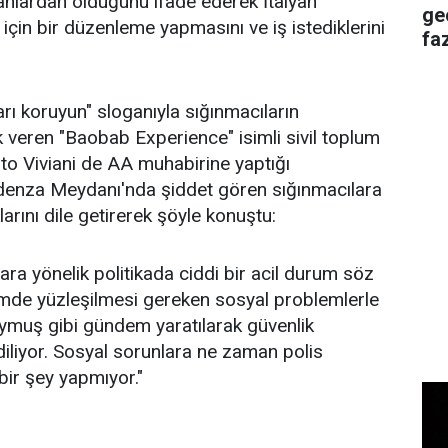
ılanlardan olduğunu ifade ederek İtalyan
ge
 için bir düzenleme yapmasını ve iş istediklerini
faz
ları koruyun" sloganıyla sığınmacıların
veren "Baobab Experience" isimli sivil toplum
rto Viviani de AA muhabirine yaptığı
denza Meydanı'nda şiddet gören sığınmacılara
larını dile getirerek şöyle konuştu:
ara yönelik politikada ciddi bir acil durum söz
mde yüzleşilmesi gereken sosyal problemlerle
muş gibi gündem yaratılarak güvenlik
diliyor. Sosyal sorunlara ne zaman polis
çbir şey yapmıyor."