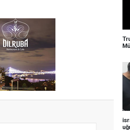
Tr
Mü
isr
uğ