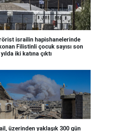
rörist israilin hapishanelerinde
konan Filistinli çocuk sayısı son
 yılda iki katına çıktı
rail, üzerinden yaklaşık 300 gün