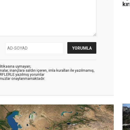
kır
litikasına uymayan;
alar, inançlara saldırı içeren, imla kuralları ile yazılmamış,
ARFLERLE yazılmış yorumlar
muzlar onaylanmamaktadır.