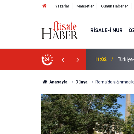
Yazarlar
Manşetler
Günün Haberleri
RISALE-I NUR
Ö
n Anlaşması ve Said Nursi'nin sevinci
24
10:22
İmamdan
Anasayfa
Dünya
Roma'da sığınmacıla