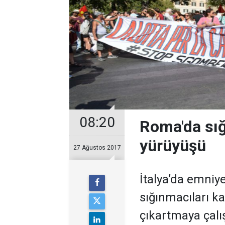
08:20
Roma'da sığ
yürüyüşü
27 Ağustos 2017
İtalya’da emniye
sığınmacıları k
çıkartmaya çalı