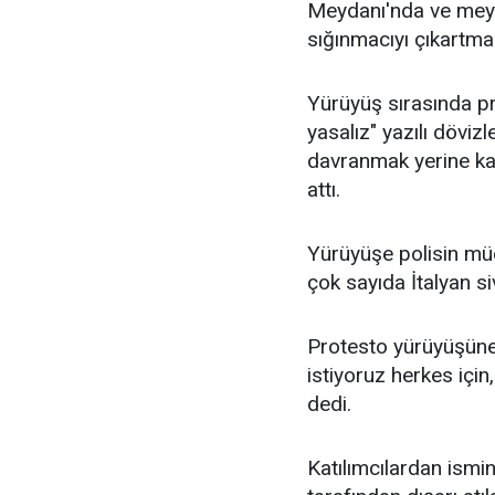
Meydanı'nda ve mey
sığınmacıyı çıkartmak
Yürüyüş sırasında pro
yasalız" yazılı dövizl
davranmak yerine ka
attı.
Yürüyüşe polisin müd
çok sayıda İtalyan si
Protesto yürüyüşüne 
istiyoruz herkes için,
dedi.
Katılımcılardan ismi