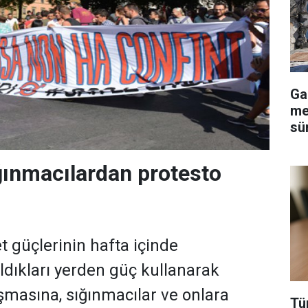
Ga
me
sü
ınmacılardan protesto
t güçlerinin hafta içinde
aldıkları yerden güç kullanarak
şmasına, sığınmacılar ve onlara
Tü