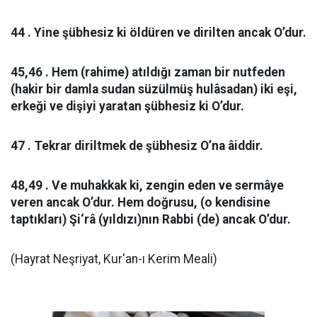
44 . Yine şübhesiz ki öldüren ve dirilten ancak O’dur.
45,46 . Hem (rahime) atıldığı zaman bir nutfeden
(hakir bir damla sudan süzülmüş hulâsadan) iki eşi,
erkeği ve dişiyi yaratan şübhesiz ki O’dur.
47 . Tekrar diriltmek de şübhesiz O’na âiddir.
48,49 . Ve muhakkak ki, zengin eden ve sermâye
veren ancak O’dur. Hem doğrusu, (o kendisine
taptıkları) Şi‘râ (yıldızı)nın Rabbi (de) ancak O’dur.
(Hayrat Neşriyat, Kur'an-ı Kerim Meali)