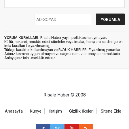
YORUM KURALLARI:
Risale Haber yayın politikasına uymayan;
Küfür, hakaret, rencide edici cümleler veya imalar, inançlara saldırı içeren,
imla kuralları ile yazılmamış,
Türkçe karakter kullanılmayan ve BÜYÜK HARFLERLE yazılmış yorumlar
Adınız kısmına uygun olmayan ve saçma rumuzlar onaylanmamaktadır.
Anlayışınız için teşekkür ederiz.
Risale Haber © 2008
Anasayfa
Künye
İletişim
Gizlilik İlkeleri
Sitene Ekle