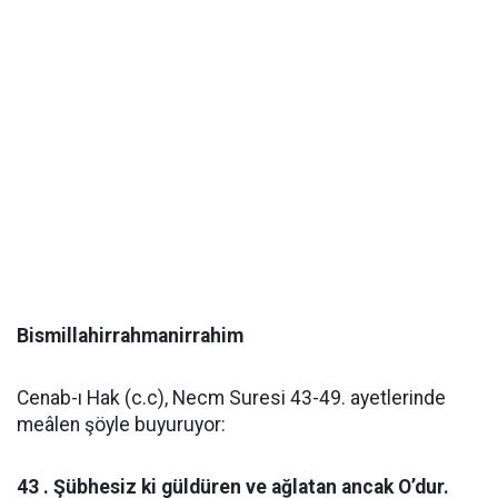
Bismillahirrahmanirrahim
Cenab-ı Hak (c.c), Necm Suresi 43-49. ayetlerinde
meâlen şöyle buyuruyor:
43 . Şübhesiz ki güldüren ve ağlatan ancak O’dur.