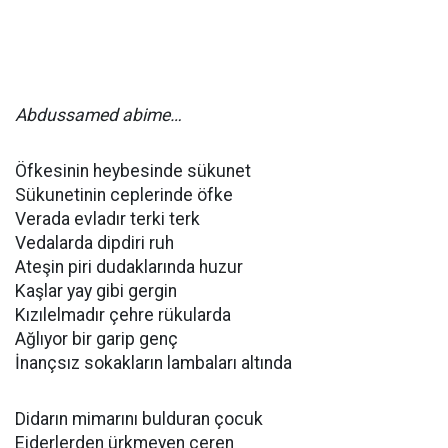
Abdussamed abime…
Öfkesinin heybesinde sükunet
Sükunetinin ceplerinde öfke
Verada evladır terki terk
Vedalarda dipdiri ruh
Ateşin piri dudaklarında huzur
Kaşlar yay gibi gergin
Kızılelmadır çehre rükularda
Ağlıyor bir garip genç
İnançsız sokakların lambaları altında
Didarın mimarını bulduran çocuk
Ejderlerden ürkmeyen ceren