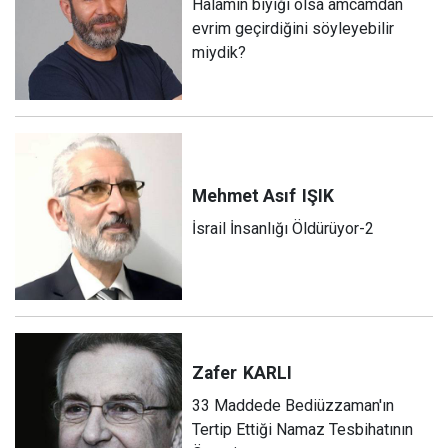
Halamın bıyığı olsa amcamdan
evrim geçirdiğini söyleyebilir
miydik?
Mehmet Asıf
IŞIK
İsrail İnsanlığı Öldürüyor-2
Zafer
KARLI
33 Maddede Bediüzzaman'ın
Tertip Ettiği Namaz Tesbihatının