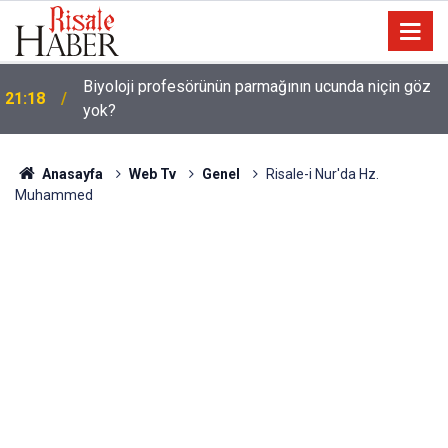
Biyoloji profesörünün parmağının ucunda niçin göz
21:18
yok?
Anasayfa
Web Tv
Genel
Risale-i Nur'da Hz.
Muhammed