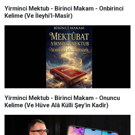
Yirminci Mektub - Birinci Makam - Onbirinci
Kelime (Ve İleyhi'l-Masîr)
Yirminci Mektub - Birinci Makam - Onuncu
Kelime (Ve Hüve Alâ Külli Şey'in Kadîr)