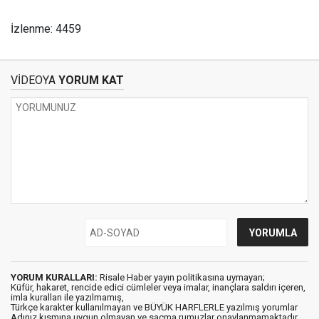
İzlenme: 4459
VİDEOYA
YORUM KAT
YORUM KURALLARI:
Risale Haber yayın politikasına uymayan;
Küfür, hakaret, rencide edici cümleler veya imalar, inançlara saldırı içeren,
imla kuralları ile yazılmamış,
Türkçe karakter kullanılmayan ve BÜYÜK HARFLERLE yazılmış yorumlar
Adınız kısmına uygun olmayan ve saçma rumuzlar onaylanmamaktadır.