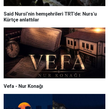
Said Nursi’nin hemşehrileri TRT'de: Nurs'u
Kürtçe anlattılar
Vefa - Nur Konağı